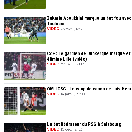
Zakaria Aboukhlal marque un but fou avec
Toulouse
VIDEO
•
23 févr. , 17:55
CdF : Le gardien de Dunkerque marque et
élimine Lille (vidéo)
VIDEO
•
04 févr. , 21:17
OM-LOSC : Le coup de canon de Luis Henr
VIDEO
•
14 janv. , 23:10
Le but libérateur du PSG à Salzbourg
VIDEO
•
10 déc. , 21:53