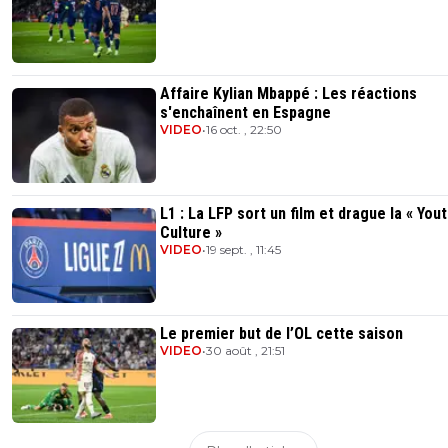
Affaire Kylian Mbappé : Les réactions
s'enchaînent en Espagne
VIDEO
•
16 oct. , 22:50
L1 : La LFP sort un film et drague la « You
Culture »
VIDEO
•
19 sept. , 11:45
Le premier but de l’OL cette saison
VIDEO
•
30 août , 21:51