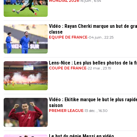
MONDIAL 2026
•
16 juin , 6:54
Vidéo : Rayan Cherki marque un but de gr
classe
EQUIPE DE FRANCE
•
04 juin , 22:25
Lens-Nice : Les plus belles photos de la f
COUPE DE FRANCE
•
22 mai , 23:19
Vidéo : Ekitike marque le but le plus rapid
saison
PREMIER LEAGUE
•
13 déc. , 16:30
Le but du génie Messi en vidéo