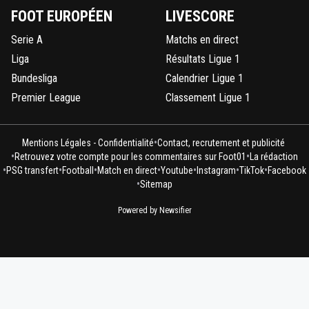
FOOT EUROPÉEN
LIVESCORE
Serie A
Matchs en direct
Liga
Résultats Ligue 1
Bundesliga
Calendrier Ligue 1
Premier League
Classement Ligue 1
•
Mentions Légales - Confidentialité
Contact, recrutement et publicité
•
•
Retrouvez votre compte pour les commentaires sur Foot01
La rédaction
•
•
•
•
•
•
•
PSG transfert
Football
Match en direct
Youtube
Instagram
TikTok
Facebook
•
Sitemap
Powered by Newsifier