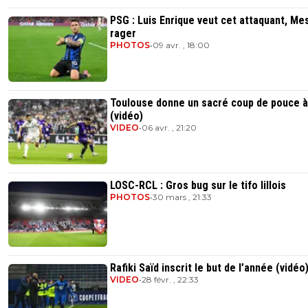
PSG : Luis Enrique veut cet attaquant, Mes
rager
PHOTOS
•
09 avr. , 18:00
Toulouse donne un sacré coup de pouce à
(vidéo)
VIDEO
•
06 avr. , 21:20
LOSC-RCL : Gros bug sur le tifo lillois
PHOTOS
•
30 mars , 21:33
Rafiki Saïd inscrit le but de l’année (vidéo
VIDEO
•
28 févr. , 22:33