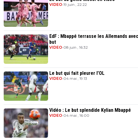
VIDEO
•
19 juin , 22:22
EdF : Mbappé terrasse les Allemands ave
but
VIDEO
•
08 juin , 16:32
Le but qui fait pleurer l’OL
VIDEO
•
04 mai , 19:13
Vidéo : Le but splendide Kylian Mbappé
VIDEO
•
04 mai , 16:00