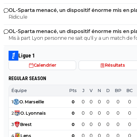
maillot
OL-Sparta menacé, un dispositif énorme mis en pl
Ridicule
OL-Sparta menacé, un dispositif énorme mis en pl
Mis à part Lyon personne ne sait qu'il y a un match de fo
Ligue 1
Calendrier
Résultats
REGULAR SEASON
Équipe
Pts
J
V
N
D
BP
BC
1
O
.
Marseille
0
0
0
0
0
0
0
2
O
.
Lyonnais
0
0
0
0
0
0
0
3
Brest
0
0
0
0
0
0
0
4
Lens
0
0
0
0
0
0
0