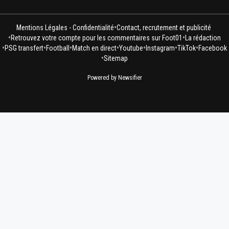
•
Mentions Légales - Confidentialité
Contact, recrutement et publicité
•
•
Retrouvez votre compte pour les commentaires sur Foot01
La rédaction
•
•
•
•
•
•
•
PSG transfert
Football
Match en direct
Youtube
Instagram
TikTok
Facebook
•
Sitemap
Powered by Newsifier