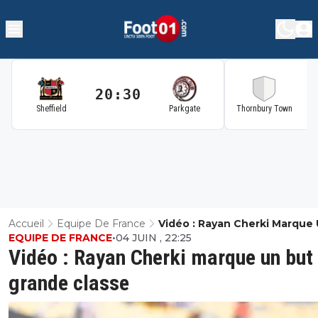
20:30
2
Sheffield
Parkgate
Thornbury Town
Accueil
Equipe De France
Vidéo : Rayan Cherki Marque
EQUIPE DE FRANCE
•
04 JUIN , 22:25
But De Grande Classe
Vidéo : Rayan Cherki marque un but
grande classe