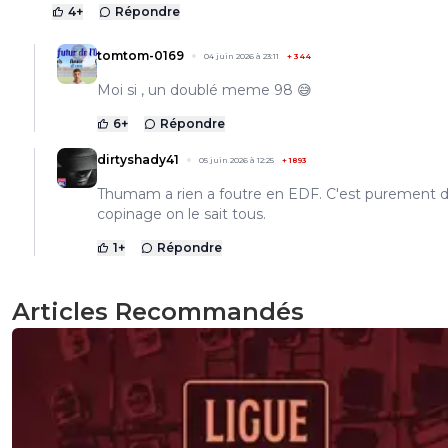
4
+
Répondre
tomtom-0169
04 juin 2026 à 23:11
+
344
Moi si , un doublé meme 98 😅
6
+
Répondre
dirtyshady41
05 juin 2026 à 12:25
+
1893
Thumam a rien a foutre en EDF. C'est purement 
copinage on le sait tous.
1
+
Répondre
Articles Recommandés