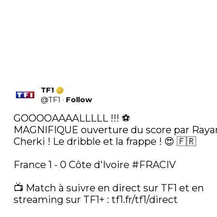
TF1
@
TF1
·
Follow
GOOOOAAAALLLLL !!! ⚽️ 

MAGNIFIQUE ouverture du score par Rayan
Cherki ! Le dribble et la frappe ! 😍 🇫🇷 

France 1 - 0 Côte d'Ivoire 
#FRACIV
📺 Match à suivre en direct sur TF1 et en 
streaming sur TF1+ : 
tf1.fr/tf1/direct