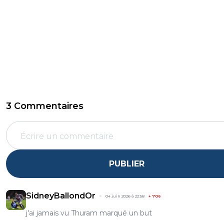
3 Commentaires
PUBLIER
SidneyBallondOr
04 juin 2026 à 22:58
+
706
j'ai jamais vu Thuram marqué un but