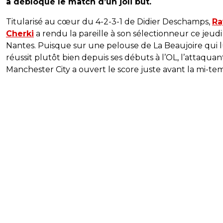
a débloqué le match d’un joli but.
Titularisé au cœur du 4-2-3-1 de Didier Deschamps,
Ra
Cherki
a rendu la pareille à son sélectionneur ce jeudi 
Nantes. Puisque sur une pelouse de La Beaujoire qui l
réussit plutôt bien depuis ses débuts à l’OL, l’attaquan
Manchester City a ouvert le score juste avant la mi-te