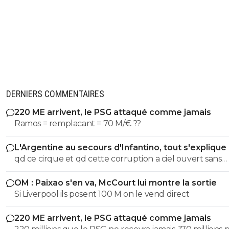
DERNIERS COMMENTAIRES
220 ME arrivent, le PSG attaqué comme jamais
Ramos = remplacant = 70 M/€ ??
L'Argentine au secours d'Infantino, tout s'explique
qd ce cirque et qd cette corruption a ciel ouvert sans
complexe va s arreter. les magouilles enormes meme plus
OM : Paixao s'en va, McCourt lui montre la sortie
cachées, ils s en vantent meme! les magouilles avec Trump, l
Si Liverpool ils posent 100 M on le vend direct
attrbution de la CDM au Qatar, le logement dans ce pays, et
pour finir l oiverture aux privés, juste pour prendre du 
220 ME arrivent, le PSG attaqué comme jamais
partout pour avoir une place. ptin de football et qd tu vois