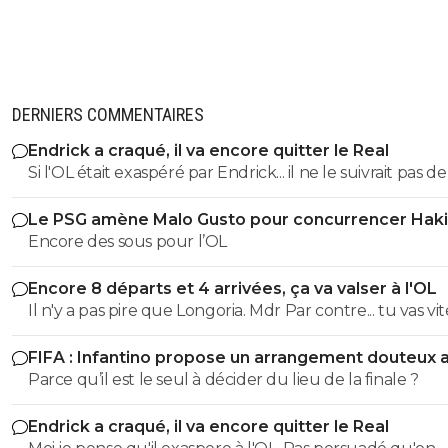
DERNIERS COMMENTAIRES
Endrick a craqué, il va encore quitter le Real
Si l'OL était exaspéré par Endrick... il ne le suivrait pas de
près. Bref... Quand l'équipe sera complète... ce sera beaucoup
Le PSG amène Malo Gusto pour concurrencer Hak
mieux.
Encore des sous pour l’OL
Encore 8 départs et 4 arrivées, ça va valser à l'OL
Il n'y a pas pire que Longoria. Mdr Par contre... tu vas vite
pleurer en voyant ta petite équipe sombrer. ^^
FIFA : Infantino propose un arrangement douteux 
Maroc
Parce qu’il est le seul à décider du lieu de la finale ?
Endrick a craqué, il va encore quitter le Real