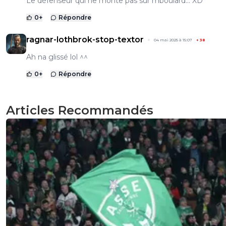
Le défenseur qui ne monte pas sur mboulard... XD
0
+
Répondre
ragnar-lothbrok-stop-textor
04 mai 2025 à 15:07
+
38
Ah na glissé lol ^^
0
+
Répondre
Articles Recommandés