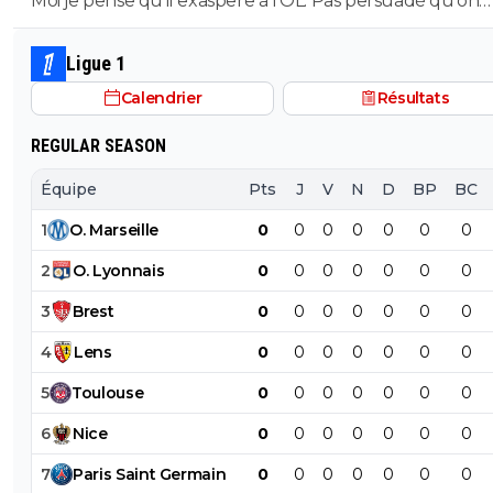
Moi je pense qu'il exaspere à l'OL. Pas persuadé qu'on
souhaite le voir revenir. Apres tres sincèrement nos
problèmes actuels ne se posent pas trop a son poste. O
Ligue 1
bien d'autres choses a améliorer avant....
Calendrier
Résultats
REGULAR SEASON
Équipe
Pts
J
V
N
D
BP
BC
1
O
.
Marseille
0
0
0
0
0
0
0
2
O
.
Lyonnais
0
0
0
0
0
0
0
3
Brest
0
0
0
0
0
0
0
4
Lens
0
0
0
0
0
0
0
5
Toulouse
0
0
0
0
0
0
0
6
Nice
0
0
0
0
0
0
0
7
Paris
Saint
Germain
0
0
0
0
0
0
0