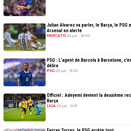
Julian Alvarez va parler, le Barça, le PSG 
Arsenal en alerte
MERCATO
•
23 juil. , 16:00
PSG : L’agent de Barcola à Barcelone, c’e
délire
PSG
•
23 juil. , 13:20
Officiel : Adeyemi devient la deuxième re
Barça
LIGA
•
23 juil. , 12:51
Ferran Torres, le PSG arrête tout