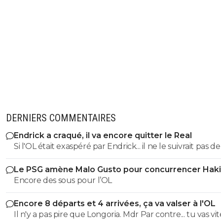
DERNIERS COMMENTAIRES
Endrick a craqué, il va encore quitter le Real
Si l'OL était exaspéré par Endrick... il ne le suivrait pas de
près. Bref... Quand l'équipe sera complète... ce sera beaucoup
Le PSG amène Malo Gusto pour concurrencer Hak
mieux.
Encore des sous pour l’OL
Encore 8 départs et 4 arrivées, ça va valser à l'OL
Il n'y a pas pire que Longoria. Mdr Par contre... tu vas vite