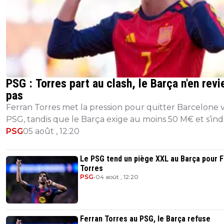
PSG : Torres part au clash, le Barça n'en revi
pas
Ferran Torres met la pression pour quitter Barcelone v
PSG, tandis que le Barça exige au moins 50 M€ et s’ind
PSG
05 août , 12:20
Le PSG tend un piège XXL au Barça pour F
Torres
PSG
•
04 août , 12:20
Ferran Torres au PSG, le Barça refuse