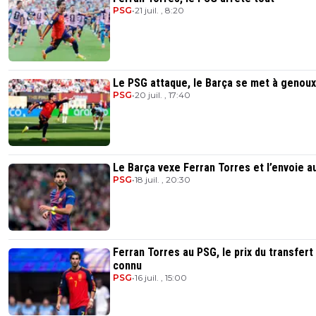
PSG
•
21 juil. , 8:20
Le PSG attaque, le Barça se met à genoux
PSG
•
20 juil. , 17:40
Le Barça vexe Ferran Torres et l’envoie a
PSG
•
18 juil. , 20:30
Ferran Torres au PSG, le prix du transfert
connu
PSG
•
16 juil. , 15:00