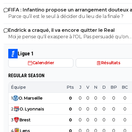
pleurer en voyant ta petite équipe sombrer. ^^
FIFA : Infantino propose un arrangement douteux 
Maroc
Parce qu’il est le seul à décider du lieu de la finale ?
Endrick a craqué, il va encore quitter le Real
Moi je pense qu'il exaspere à l'OL. Pas persuadé qu'on
souhaite le voir revenir. Apres tres sincèrement nos
problèmes actuels ne se posent pas trop a son poste. O
Ligue 1
bien d'autres choses a améliorer avant....
Calendrier
Résultats
REGULAR SEASON
Équipe
Pts
J
V
N
D
BP
BC
1
O
.
Marseille
0
0
0
0
0
0
0
2
O
.
Lyonnais
0
0
0
0
0
0
0
3
Brest
0
0
0
0
0
0
0
4
Lens
0
0
0
0
0
0
0