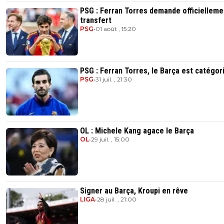
PSG : Ferran Torres demande officielleme
transfert
PSG
•
01 août , 15:20
PSG : Ferran Torres, le Barça est catégor
PSG
•
31 juil. , 21:30
OL : Michele Kang agace le Barça
OL
•
29 juil. , 15:00
Signer au Barça, Kroupi en rêve
LIGA
•
28 juil. , 21:00