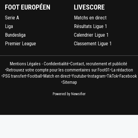
FOOT EUROPÉEN
LIVESCORE
Serie A
Matchs en direct
Liga
Résultats Ligue 1
Bundesliga
Calendrier Ligue 1
Premier League
Classement Ligue 1
•
Mentions Légales - Confidentialité
Contact, recrutement et publicité
•
•
Retrouvez votre compte pour les commentaires sur Foot01
La rédaction
•
•
•
•
•
•
•
PSG transfert
Football
Match en direct
Youtube
Instagram
TikTok
Facebook
•
Sitemap
Powered by Newsifier