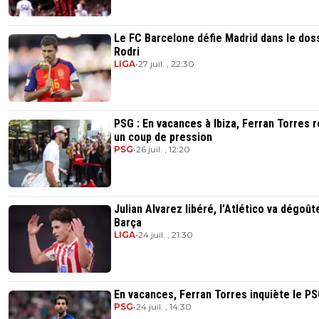
Le FC Barcelone défie Madrid dans le dos
Rodri
LIGA
•
27 juil. , 22:30
PSG : En vacances à Ibiza, Ferran Torres r
un coup de pression
PSG
•
26 juil. , 12:20
Julian Alvarez libéré, l’Atlético va dégoût
Barça
LIGA
•
24 juil. , 21:30
En vacances, Ferran Torres inquiète le P
PSG
•
24 juil. , 14:30