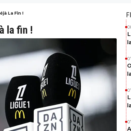
jà La Fin !
F
 la fin !
0
L
l
0
O
l
0
L
l
0
A