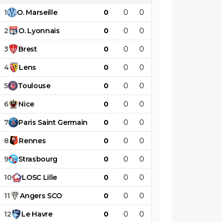
1
O
.
Marseille
0
0
0
0
0
0
2
O
.
Lyonnais
0
0
0
0
0
0
3
Brest
0
0
0
0
0
0
4
Lens
0
0
0
0
0
0
5
Toulouse
0
0
0
0
0
0
6
Nice
0
0
0
0
0
0
7
Paris
Saint
Germain
0
0
0
0
0
0
8
Rennes
0
0
0
0
0
0
9
Strasbourg
0
0
0
0
0
0
10
LOSC
Lille
0
0
0
0
0
0
11
Angers
SCO
0
0
0
0
0
0
12
Le
Havre
0
0
0
0
0
0