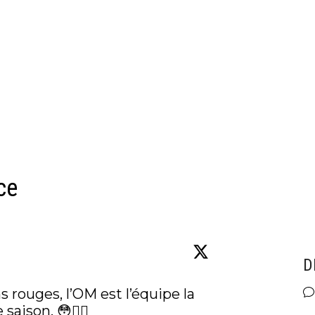
ce
D
s rouges, l’OM est l’équipe la 
aison. 😳🙅‍♂️
