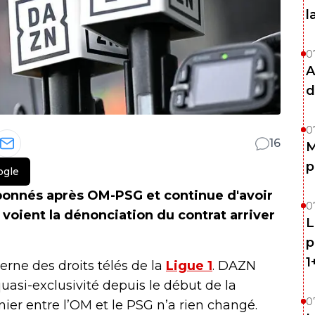
l
0
A
d
0
16
M
p
ogle
onnés après OM-PSG et continue d'avoir
0
s voient la dénonciation du contrat arriver
L
p
1
erne des droits télés de la
Ligue 1
. DAZN
uasi-exclusivité depuis le début de la
0
nier entre l’OM et le PSG n’a rien changé.