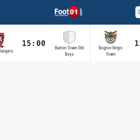
15:00
1
Barton Town Old
Bognor Regis
Rangers
Boys
Town