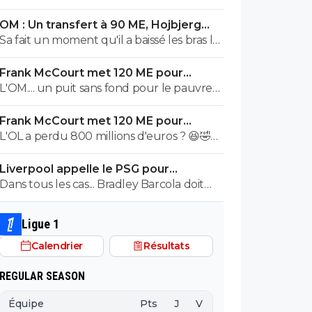
OM : Un transfert à 90 ME, Hojbjerg
s'en va
Sa fait un moment qu'il a baissé les bras la
première saison il etait top mais depuis
Frank McCourt met 120 ME pour
quelques match etait en dessus. Merci et
sauver l’OM !
L'OM.... un puit sans fond pour le pauvre
bon vent a lui pour le reste de sa carrière
Frank McCourt.
...
Frank McCourt met 120 ME pour
sauver l’OM !
L'OL a perdu 800 millions d'euros ? 😆🤣😂
Pourquoi pas un milliard tant que tu y es !
Liverpool appelle le PSG pour
^^
renoncer à Barcola
Dans tous les cas... Bradley Barcola doit
être très inquiet. Ce qui est vraiment
compréhensible lorsque l'on sait
Ligue 1
comment le PSG a traiter Kylian Mbappé
Calendrier
Résultats
lorsqu'il avait voulu quitter le PSG.
REGULAR SEASON
Équipe
Pts
J
V
N
D
BP
B