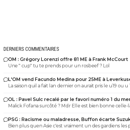
DERNIERS COMMENTAIRES
OM : Grégory Lorenzi offre 81 ME à Frank McCourt
Une " cup" tu te prends pour un rosbeef ? Lol
L'OM vend Facundo Medina pour 25ME à Leverkus
La saison quil a fait lan dernier on aurait pris le u19 ou u
son poste ils auraient pas fait pire, il a ete blessé plus 1/3
OL : Pavel Sulc recalé par le favori numéro 1 du me
saison et le peu de fois où on l'a vue bah putain...je sais 
Malick Fofana surcôté ? Mdr Elle est bien bonne cell
lors de quel match tu l'a vu bon, moi jai surtout vue so
bide et ses croissants a la place des pieds et faire des fau
PSG : Racisme ou maladresse, Buffon écarte Suzuk
duel sur 3..
Bien plus quen Asie c'est vraiment un des gardiens les 