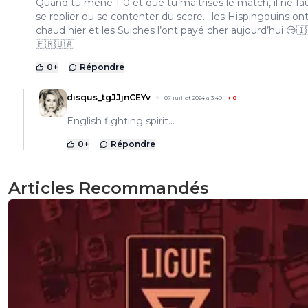
Quand tu mène 1-0 et que tu maitrises le match, il ne fa
se replier ou se contenter du score… les Hispingouins on
chaud hier et les Suiches l’ont payé cher aujourd’hui 😏🇮
🇫🇷🇺🇦
0
+
Répondre
disqus_tgJJjnCEYv
07 juillet 2024 à 3:49
+
0
English fighting spirit...
0
+
Répondre
Articles Recommandés