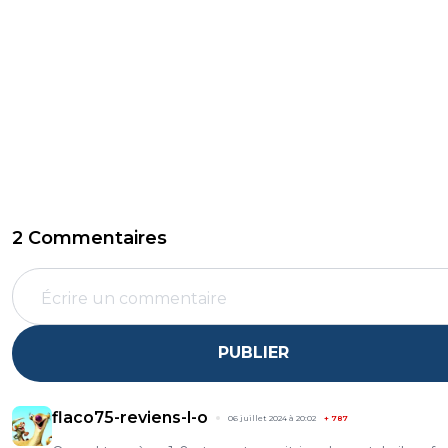
2 Commentaires
PUBLIER
flaco75-reviens-l-o
06 juillet 2024 à 20:02
+
787