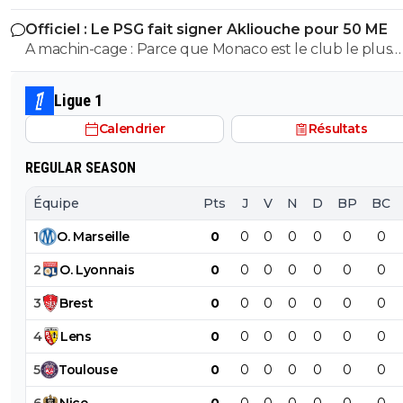
prometteur au monde, et sa coupe du monde plutot réussi
Officiel : Le PSG fait signer Akliouche pour 50 ME
aussi..
A machin-cage : Parce que Monaco est le club le plus
puissant financièrement après le PSG... et qu'il peut aus
avoir des joueurs de qualité. Le PSG en a bien conscience.
Ligue 1
C'est pour ça que Campos et le PSG tiennent à ce que
Calendrier
Résultats
Maghnès Akliouche soit sur le banc du PSG.
REGULAR SEASON
Équipe
Pts
J
V
N
D
BP
BC
1
O
.
Marseille
0
0
0
0
0
0
0
2
O
.
Lyonnais
0
0
0
0
0
0
0
3
Brest
0
0
0
0
0
0
0
4
Lens
0
0
0
0
0
0
0
5
Toulouse
0
0
0
0
0
0
0