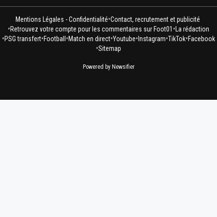
•
Mentions Légales - Confidentialité
Contact, recrutement et publicité
•
•
Retrouvez votre compte pour les commentaires sur Foot01
La rédaction
•
•
•
•
•
•
•
PSG transfert
Football
Match en direct
Youtube
Instagram
TikTok
Facebook
•
Sitemap
Powered by Newsifier