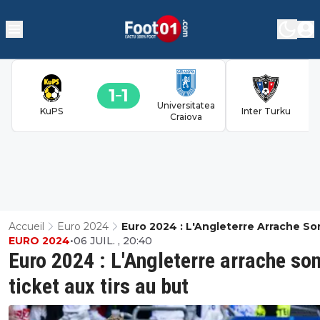
1
1
Universitatea
KuPS
Inter Turku
Craiova
Accueil
Euro 2024
Euro 2024 : L'Angleterre Arrache So
EURO 2024
•
06 JUIL. , 20:40
Ticket Aux Tirs Au But
Euro 2024 : L'Angleterre arrache so
ticket aux tirs au but