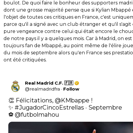
boulot. De quoi faire le bonheur des supporters madri
dont une grosse majorité pense que si Kylian Mbappé 
l'objet de toutes ces critiques en France, c'est uniqu
parce qu'il a signé avec un club étranger et qu'il s'agit
pure vengeance contre celui qui était encore le cho
de notre pays il y a quelques mois. Car à Madrid, on est
toujours fan de Mbappé, au point même de l'élire jou
du mois de septembre alors qu'en France ses prestati
ont été critiquées.
Real Madrid C.F. 🇫🇷
@
realmadridfra
·
Follow
👏 Félicitations, 
@KMbappe
 ! 

✨ 
#JugadorCincoEstrellas
 · Septembre 

⚽ 
@futbolmahou