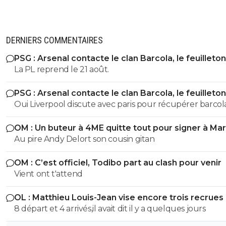
DERNIERS COMMENTAIRES
PSG : Arsenal contacte le clan Barcola, le feuilleton
relancé
La PL reprend le 21 août.
PSG : Arsenal contacte le clan Barcola, le feuilleton
relancé
Oui Liverpool discute avec paris pour récupérer barcola
année prochaine, sont prix sera divisé par 2
OM : Un buteur à 4ME quitte tout pour signer à Mar
Au pire Andy Delort son cousin gitan
OM : C’est officiel, Todibo part au clash pour venir
Vient ont t'attend
OL : Matthieu Louis-Jean vise encore trois recrues
8 départ et 4 arrivés,il avait dit il y a quelques jours