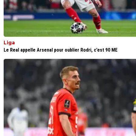
0
+
Répondre
c-drik-dessavelles
12 octobre 2024 à 12:59
+
0
Qu'est-ce que je lis? Que Mbappé va faire fermer des b
à l'occasion des prochains grands rendez-vous du Real M
donc contre Barcelone, Dortmund, Milan et Liverpool?
Liga
(excusez du peu...).Vu qu'il ne fait rien en EDF depuis bell
Le Real appelle Arsenal pour oublier Rodri, c’est 90 ME
lurette, qu'il n'a jamais été là avec le PSG dans les rende
Européens, alors là, il se referai une santé contre Barcelo
Dortmund, Milan et Liverpool ?On croit rêver."Du côté de
Ancelotti", où l'on aurait dit ça, je pense que l'on n'est pas
bête que la moyenne, et ça m'étonnerait fort que ce
raisonnement ait été tenu!
0
+
Répondre
valdo
12 octobre 2024 à 12:31
+
793
Mais quel escroc... C'est à la porté de tout le monde de f
selfie dans une salle... Ça ne veut pas dire que tu bosses...
dégage !