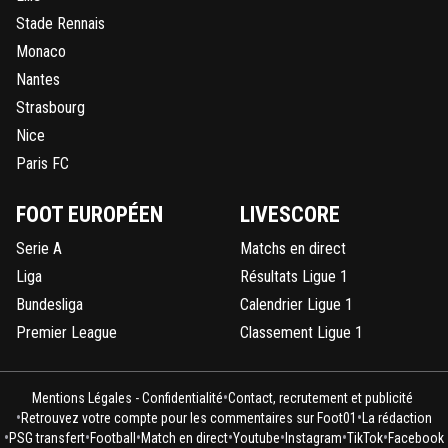
Stade Rennais
Monaco
Nantes
Strasbourg
Nice
Paris FC
FOOT EUROPÉEN
LIVESCORE
Serie A
Matchs en direct
Liga
Résultats Ligue 1
Bundesliga
Calendrier Ligue 1
Premier League
Classement Ligue 1
•
Mentions Légales - Confidentialité
Contact, recrutement et publicité
•
•
Retrouvez votre compte pour les commentaires sur Foot01
La rédaction
•
•
•
•
•
•
•
PSG transfert
Football
Match en direct
Youtube
Instagram
TikTok
Facebook