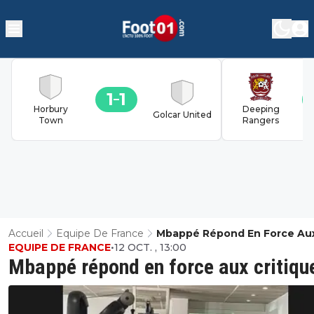
1
1
Horbury
Deeping
Golcar United
Town
Rangers
Accueil
Equipe De France
Mbappé Répond En Force Au
EQUIPE DE FRANCE
•
12 OCT. , 13:00
Critiques
Mbappé répond en force aux critiqu