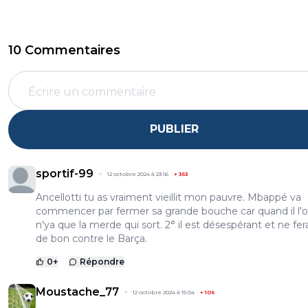
10 Commentaires
PUBLIER
sportif-99
12 octobre 2024 à 23:16
+
353
Ancellotti tu as vraiment vieillit mon pauvre. Mbappé va
commencer par fermer sa grande bouche car quand il l'ou
n'ya que la merde qui sort. 2° il est désespérant et ne fer
de bon contre le Barça.
0
+
Répondre
Moustache_77
12 octobre 2024 à 15:04
+
106