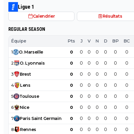
Ligue 1
Calendrier
Résultats
REGULAR SEASON
Équipe
Pts
J
V
N
D
BP
BC
1
O
.
Marseille
0
0
0
0
0
0
0
2
O
.
Lyonnais
0
0
0
0
0
0
0
3
Brest
0
0
0
0
0
0
0
4
Lens
0
0
0
0
0
0
0
5
Toulouse
0
0
0
0
0
0
0
6
Nice
0
0
0
0
0
0
0
7
Paris
Saint
Germain
0
0
0
0
0
0
0
8
Rennes
0
0
0
0
0
0
0