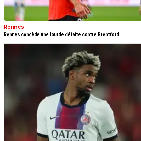
0
+
Répondre
matteo
13 octobre 2024 à 10:22
+
0
Rennes
Pathétique tu te réjouis sois disant mais tu ne pe
Rennes concède une lourde défaite contre Brentford
zapper mbappé il a violé ta femme?
0
+
Répondre
parisforever
12 octobre 2024 à 12:15
+
794
Mais son capitanat doit lui être enlevé , on se fout du Réal 
voulu ce poste , il doit en être digne et refuser la sélecti
aller faire le "kéké " ce n'est pas concevable .
0
+
Répondre
matteo
13 octobre 2024 à 10:23
+
0
Sauf que deschamps ne l as pas mis sur la liste
0
+
Répondre