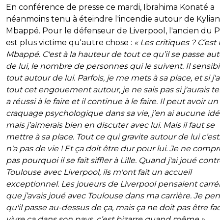
En conférence de presse ce mardi, Ibrahima Konaté a
néanmoins tenu à éteindre l'incendie autour de Kylian
Mbappé. Pour le défenseur de Liverpool, l'ancien du 
est plus victime qu'autre chose :
« Les critiques ? C’est
Mbappé. C'est à la hauteur de tout ce qu’il se passe au
de lui, le nombre de personnes qui le suivent. Il sensibi
tout autour de lui. Parfois, je me mets à sa place, et si j'
tout cet engouement autour, je ne sais pas si j'aurais ten
a réussi à le faire et il continue à le faire. Il peut avoir un
craquage psychologique dans sa vie, j’en ai aucune idé
mais j’aimerais bien en discuter avec lui. Mais il faut se
mettre à sa place. Tout ce qui gravite autour de lui c’est…
n'a pas de vie ! Et ça doit être dur pour lui. Je ne comp
pas pourquoi il se fait siffler à Lille. Quand j'ai joué cont
Toulouse avec Liverpool, ils m'ont fait un accueil
exceptionnel. Les joueurs de Liverpool pensaient carr
que j’avais joué avec Toulouse dans ma carrière. Je pe
qu'il passe au-dessus de ça, mais ça ne doit pas être fac
vivre ça dans son pays, c’est bizarre quand même »
.