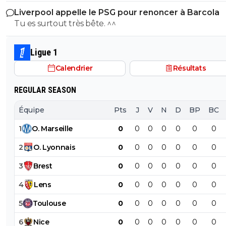
qui est vraiment compréhensible lorsque l'on sait co
Liverpool appelle le PSG pour renoncer à Barcola
le PSG a traiter Kylian Mbappé lorsqu'il avait voulu quit
Tu es surtout très bête. ^^
PSG.
Ligue 1
Calendrier
Résultats
REGULAR SEASON
Équipe
Pts
J
V
N
D
BP
BC
1
O
.
Marseille
0
0
0
0
0
0
0
2
O
.
Lyonnais
0
0
0
0
0
0
0
3
Brest
0
0
0
0
0
0
0
4
Lens
0
0
0
0
0
0
0
5
Toulouse
0
0
0
0
0
0
0
6
Nice
0
0
0
0
0
0
0