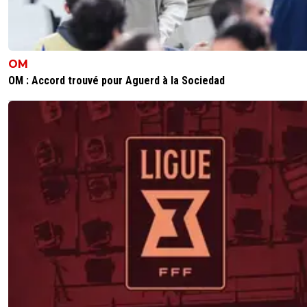
supergone
08 octobre 2024 à 21:43
+
3
Au final, on en fait des tonnes sur lui, mais il n’est p
futé. Car il n’y avait pas grand chose à faire de sa p
OM
pour qu’il soit adulé dans le pays. Il l’a été d’ailleurs
OM : Accord trouvé pour Aguerd à la Sociedad
débuts.Vu qu’il ne sait pas se remettre en question,
finira peut être par dire que la France est raciste, c
toujours plus facile surtout que certains vont
l’encourager dans cette voie minable.
0
+
Répondre
sportif-99
09 octobre 2024 à 10:27
+
353
C'est deja le cas malheureusement et venant 
l'entourage de l'équipe de France dont tu ne ri
pas de les soupçonner
0
+
Répondre