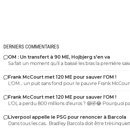
DERNIERS COMMENTAIRES
OM : Un transfert à 90 ME, Hojbjerg s'en va
Sa fait un moment qu'il a baissé les bras la première saiso
etait top mais depuis quelques match etait en dessus. 
Frank McCourt met 120 ME pour sauver l’OM !
et bon vent a lui pour le reste de sa carrière ...
L'OM.... un puit sans fond pour le pauvre Frank McCourt
Frank McCourt met 120 ME pour sauver l’OM !
L'OL a perdu 800 millions d'euros ? 😆🤣😂 Pourquoi pas un
milliard tant que tu y es ! ^^
Liverpool appelle le PSG pour renoncer à Barcola
Dans tous les cas... Bradley Barcola doit être très inquiet. C