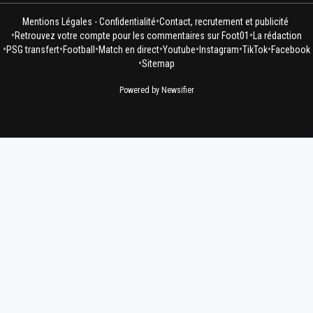
•
Mentions Légales - Confidentialité
Contact, recrutement et publicité
•
•
Retrouvez votre compte pour les commentaires sur Foot01
La rédaction
•
•
•
•
•
•
•
PSG transfert
Football
Match en direct
Youtube
Instagram
TikTok
Facebook
•
Sitemap
Powered by Newsifier