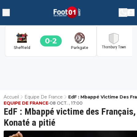
0
2
2
Thornbury Town
Sheffield
Parkgate
Accueil
Equipe De France
EdF : Mbappé Victime Des Fra
EQUIPE DE FRANCE
•
08 OCT. , 17:00
Konaté A Pitié
EdF : Mbappé victime des Français,
Konaté a pitié