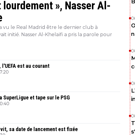
B
t lourdement », Nasser Al-
e
0
O
 a vu le Real Madrid être le dernier club à
n
it initié. Nasser Al-Khelaïfi a pris la parole pour
0
M
 l'UEFA est au courant
c
17:20
0
L
a SuperLigue et tape sur le PSG
i
10:40
0
T
vit, sa date de lancement est fixée
s