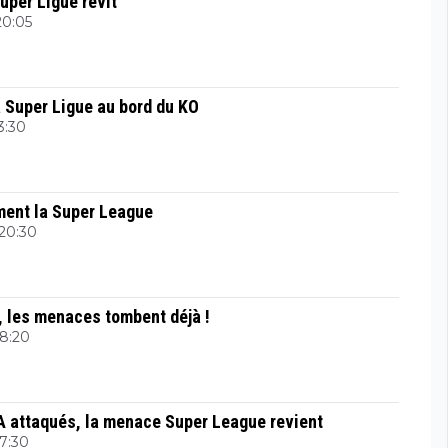
Super Ligue revit
 20:05
la Super Ligue au bord du KO
13:30
ment la Super League
 20:30
, les menaces tombent déjà !
18:20
EFA attaqués, la menace Super League revient
17:30