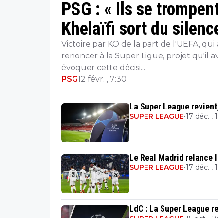
PSG : « Ils se trompen
Khelaïfi sort du silenc
Victoire par KO de la part de l'UEFA, qui
renoncer à la Super Ligue, projet qu'il ava
évoquer cette décisi...
PSG
12 févr. , 7:30
La Super League revient,
SUPER LEAGUE
•
17 déc. , 
Le Real Madrid relance l
SUPER LEAGUE
•
17 déc. , 
LdC : La Super League re