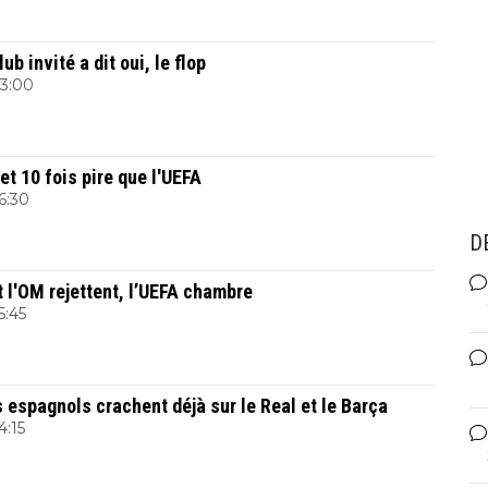
b invité a dit oui, le flop
23:00
et 10 fois pire que l'UEFA
16:30
D
 l'OM rejettent, l’UEFA chambre
5:45
 espagnols crachent déjà sur le Real et le Barça
4:15