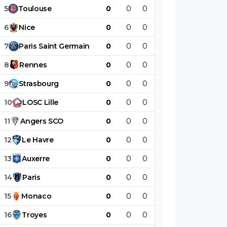
5
Toulouse
0
0
0
0
0
0
6
Nice
0
0
0
0
0
0
7
Paris
Saint
Germain
0
0
0
0
0
0
8
Rennes
0
0
0
0
0
0
9
Strasbourg
0
0
0
0
0
0
10
LOSC
Lille
0
0
0
0
0
0
11
Angers
SCO
0
0
0
0
0
0
12
Le
Havre
0
0
0
0
0
0
13
Auxerre
0
0
0
0
0
0
14
Paris
0
0
0
0
0
0
15
Monaco
0
0
0
0
0
0
16
Troyes
0
0
0
0
0
0