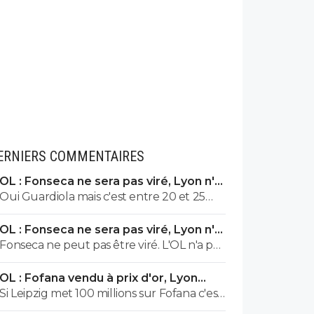
ERNIERS COMMENTAIRES
OL : Fonseca ne sera pas viré, Lyon n'a
pas l'argent pour le faire
Oui Guardiola mais c'est entre 20 et 25
millions par an et l'OL n'a pas les moyens.
OL : Fonseca ne sera pas viré, Lyon n'a
pas l'argent pour le faire
Fonseca ne peut pas être viré. L'OL n'a pas
les moyens de le payer jusqu'à la fin de
OL : Fofana vendu à prix d'or, Lyon
son contrat.
remercie le Real
Si Leipzig met 100 millions sur Fofana c'est
qu'ils sont complètement tarés. La côte