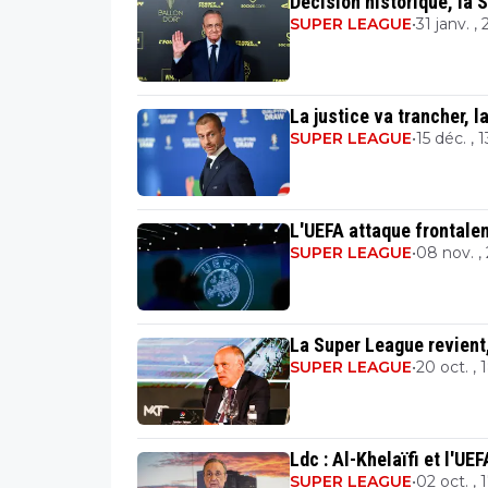
Décision historique, la 
SUPER LEAGUE
•
31 janv. ,
La justice va trancher, 
SUPER LEAGUE
•
15 déc. , 
L'UEFA attaque frontale
SUPER LEAGUE
•
08 nov. ,
La Super League revient
SUPER LEAGUE
•
20 oct. , 
Ldc : Al-Khelaïfi et l'U
SUPER LEAGUE
•
02 oct. , 