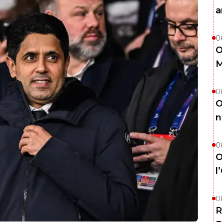
a
0
O
M
0
O
n
0
O
l
0
R