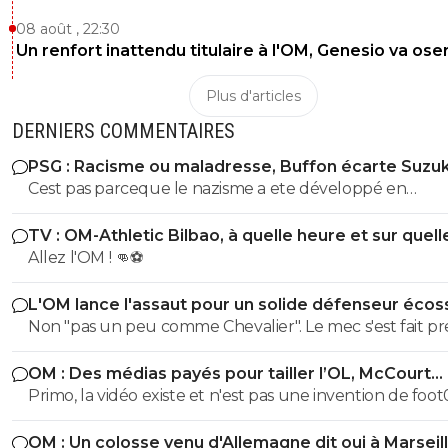
08 août , 22:30
Un renfort inattendu titulaire à l'OM, Genesio va ose
Plus d'articles
DERNIERS COMMENTAIRES
PSG : Racisme ou maladresse, Buffon écarte Suzuk
Cest pas parceque le nazisme a ete développé en
Allemagne quil nest pas présent en Italie..tu vois deja la
TV : OM-Athletic Bilbao, à quelle heure et sur quell
nuance et toi ca fait deux ... partant de la ca démontre 
chaîne ?
Allez l'OM ! 👊⚽
ta façon de penser et ton niveau.. ca puis le numero 88 que
t'as du mal a comprendre...ca donne un dedelafrite abr
L'OM lance l'assaut pour un solide défenseur écos
Non "pas un peu comme Chevalier". Le mec s'est fait p
par la concurrence (justifiée) c'est différent. Les mecs se
OM : Des médias payés pour tailler l’OL, McCourt
cassent à cause de la gestion catastrophique de Longor
accusé
Primo, la vidéo existe et n'est pas une invention de foot0
Cette fraude, charlatan de haut niveau qui part avec s
Deuxio Molina est journaliste d investigation, son travail 
chèque en cours de saison après avoir fumé les finance
OM : Un colosse venu d'Allemagne dit oui à Marseil
reconnu, il a même été amené a témoigné à l assembl
club, une dizaine d'entraîneurs, 3-4 directeurs sportifs..