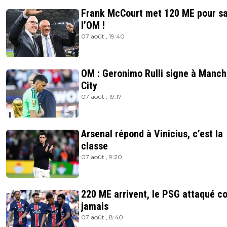
Frank McCourt met 120 ME pour s
l’OM !
07 août , 19:40
OM : Geronimo Rulli signe à Manch
City
07 août , 19:17
Arsenal répond à Vinicius, c’est la
classe
07 août , 9:20
220 ME arrivent, le PSG attaqué 
jamais
07 août , 8:40