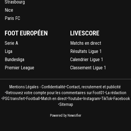
Strasbourg
Nice
Paris FC
FOOT EUROPÉEN
LIVESCORE
Serie A
Matchs en direct
Liga
Résultats Ligue 1
Bundesliga
Calendrier Ligue 1
Premier League
Classement Ligue 1
•
Mentions Légales - Confidentialité
Contact, recrutement et publicité
•
•
Retrouvez votre compte pour les commentaires sur Foot01
La rédaction
•
•
•
•
•
•
•
PSG transfert
Football
Match en direct
Youtube
Instagram
TikTok
Facebook
•
Sitemap
Powered by Newsifier