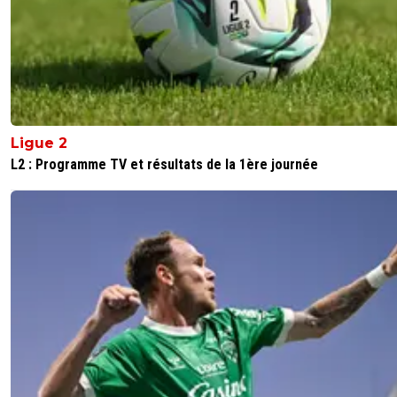
Greenwood?!!!
0
+
Répondre
m-dalou78
28 octobre 2024 à 10:26
+
0
Ça serait une belle victoire pour le football si Rodri le pren
Enfin un poste défensif mais plus que indispensable pou
équipe mis en avant. City et la roja ne diront pas le
Ligue 2
contraire.Rodri est pour moi le meilleur joueur du monde
L2 : Programme TV et résultats de la 1ère journée
0
+
Répondre
marley84
28 octobre 2024 à 11:15
+
28
Complètement d'accord avec toi, je préfère 100x 
Rodri ballon d'or aujourd'hui
0
+
Répondre
didikong
28 octobre 2024 à 15:36
+
1
Rodri est tres bon mais est ce qu'il a le profil ba
or sincerement? Je ne trouve pas du tout je tr