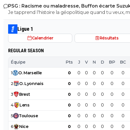
PSG : Racisme ou maladresse, Buffon écarte Suzuk
stupidité jai meme pas envie d'en discuter avec toi ca ser
Je tapprend l'histoire la géopolitique quand tu veux, m
cultiver et je suis meme pas sûr que tu sois en capacité
déjà commence a apprendre et a comprendre un texte
comprendre quoi que ce soit vu tes entecedent ici .. 
simple parceque visiblement t'as eu du mal avec le n
je t'ai dis commence deja par apprendre a lire un texte
Ligue 1
88 🤣😂🫵 On verra pour le reste ensuite si t'es sage
simple et surtout a le comprendre
Calendrier
Résultats
REGULAR SEASON
Équipe
Pts
J
V
N
D
BP
BC
1
O
.
Marseille
0
0
0
0
0
0
0
2
O
.
Lyonnais
0
0
0
0
0
0
0
3
Brest
0
0
0
0
0
0
0
4
Lens
0
0
0
0
0
0
0
5
Toulouse
0
0
0
0
0
0
0
6
Nice
0
0
0
0
0
0
0