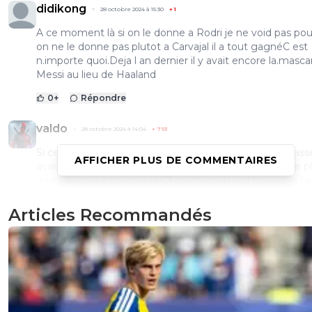
didikong
28 octobre 2024 à 15:30
+
1
A ce moment là si on le donne a Rodri je ne void pas po
on ne le donne pas plutot a Carvajal il a tout gagnéC est
n.importe quoi.Deja l an dernier il y avait encore la.masc
Messi au lieu de Haaland
0
+
Répondre
valdo
28 octobre 2024 à 14:04
+
793
Si ce n'est pas Vinicius c'est un scandal !Donc l'euro pass
AFFICHER PLUS DE COMMENTAIRES
avant la C1 ? Ça veut dire que si un jour Haaland plante p
que Mklaqué et gagne la C1 en étant décisif mais que l'a
gagne l'euro avec la France Mklaqué aura le ballon d'or ?
JAMAIS DE LA VIE !Vinicius a été étincellant en C1 et a p
Articles Recommandés
révolte à plusieurs reprises Rodri est un joueur magnifiq
mais Vinicius mérite plus !
0
+
Répondre
parisforever
28 octobre 2024 à 10:44
+
794