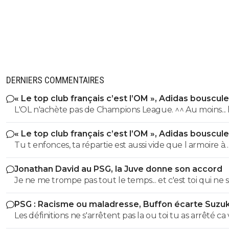
banedes
28 octobre 2024 à 10:15
+
0
Alors déjà le ballon d’or c’est nul, ensuite Rodri ne le mér
moins que Vinicius donc y’a aucun scandale si c’est lui.
0
+
Répondre
DERNIERS COMMENTAIRES
pl-thore
28 octobre 2024 à 10:13
+
0
« Le top club français c’est l’OM », Adidas bouscule
Parce qu'il y encore des personnes qui regardent cette
PSG
L'OL n'achète pas de Champions League. ^^ Au moins... l'OM a
mascarade ? 🤦
un point commun avec le PSG. Mdr Adidas ne se trompe pas
0
+
Répondre
« Le top club français c’est l’OM », Adidas bouscule
avec l'OL qui est une valeur sûre... contrairement à l'OM
PSG
Tu t enfonces, ta répartie est aussi vide que l armoire à
trophées de ton club depuis 15 piges, t es juste une gr
Jonathan David au PSG, la Juve donne son accord
gueule arrogante se pensant plus intelligent que les a
Je ne me trompe pas tout le temps... et c'est toi qui ne s
alors que t es juste un pauvre clown empafé mdr
pas lire. ^^
PSG : Racisme ou maladresse, Buffon écarte Suzuk
Les définitions ne s'arrêtent pas la ou toi tu as arrêté ca
plus loin que ca, mais franchement vu ton niveau de