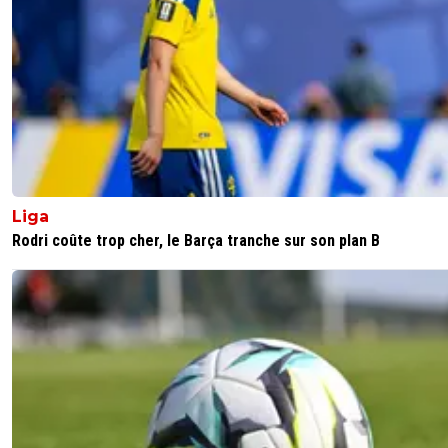
On s'en fout ....
0
+
Répondre
valdo
28 octobre 2024 à 14:05
+
793
Pas moi. Je veux que Vinicius est le BO ça enverra
message que quand on se dépouille. Qu'on partici
tâches défensives et qu'on sonne la révolte en vra
leader quand ton club est dans le mal tu finis
Liga
récompensé, pas comme Mklaqué
Rodri coûte trop cher, le Barça tranche sur son plan B
0
+
Répondre
okho-neil
28 octobre 2024 à 14:54
+
0
Qui est Mklaqué ? Peu importe tu me diras mai
pense que vinicius mérite le ballon d'Or .
0
+
Répondre
on-ta-reimser-chez-nous
28 octobre 2024 à 10:32
+
1