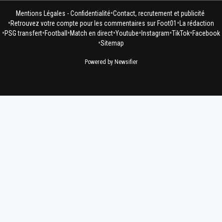
•
Mentions Légales - Confidentialité
Contact, recrutement et publicité
•
•
Retrouvez votre compte pour les commentaires sur Foot01
La rédaction
•
•
•
•
•
•
•
PSG transfert
Football
Match en direct
Youtube
Instagram
TikTok
Facebook
•
Sitemap
Powered by Newsifier