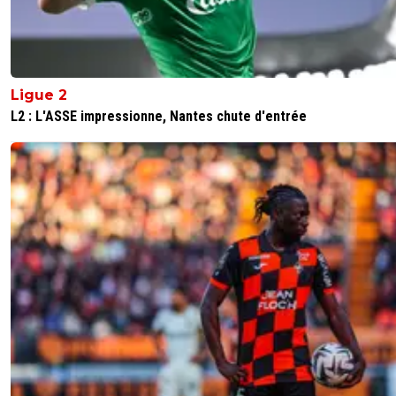
pas qu il sort de l exceptionnel ce joueur.Comme
dis plus haut. Si tu le donnes a Rodri autant le
a Carvajal en fait il a tout gagné et il a été bo
je vois que l an dernier on le donne a Messi et 
Haaland( ou a la rigueur a un autre joueur de Ci
Ligue 2
etait deja du n importe quoi
L2 : L'ASSE impressionne, Nantes chute d'entrée
0
+
Répondre
thomas-domange
28 octobre 2024 à 10:40
+
0
Et pourquoi pas un Bellingham qui fait le doublé a
Réal tout en ayant des stats folles (pour un milieu
offensif) et finaliste de l'Euro ? En tous cas ça se
plus ouvert qu'il n'y paraît et Vinicius certes grand 
mais vraiment petit homme de part son compor
ça peut influencer un peu à mon sens !
0
+
Répondre
mopi69
28 octobre 2024 à 13:47
+
1300
Petit homme de par son comportement ? Parce
ne baisse pas la tête quand il se fait traiter de s