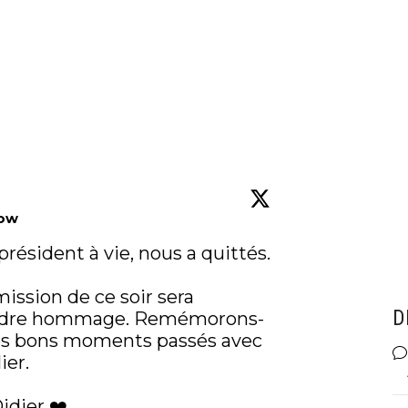
low
résident à vie, nous a quittés. 

mission de ce soir sera 
D
 rendre hommage. Remémorons-
es bons moments passés avec 
er. 

idier ❤️