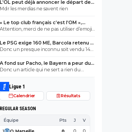
L’OL peut déjà annoncer le départ de
Fonseca
Mdr les merdias ne savent rien
« Le top club français c’est l’OM »,
Adidas bouscule le PSG
Attention, merci de ne pas utiliser d’emojis
en la présence de Raymond Q qui a un
Le PSG exige 160 ME, Barcola retenu à
traumatisme de l enfance lié à ces
Paris
Donc un presque inconnu soit vendu 140
derniers; pour le soutenir, vous pouvez
au Réal c'est normal et un double
adhérer à son association se prétendant
A fond sur Pacho, le Bayern a peur du
détenteur de la LDC soit à un prix faiblard
faire partie d’une « élite » littéraire se
PSG
Donc un article qui ne sert a rien du
normal ?? Messieurs les anglais allez vous
refusant catégoriquement l utilisation d
tout...ils auraient bien voulu mais
faire .....
emojis bien trop populaire à son goût et
finalement non...je peux en écrire 200 des
surtout incompréhensible pour ses gros
Ligue 1
articles comme ca !
globes oculaires de sardine. Cordialement.
Calendrier
Résultats
REGULAR SEASON
Équipe
Pts
J
V
N
D
BP
B
1
O
.
Marseille
0
0
0
0
0
0