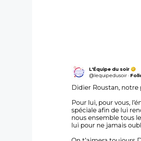
L'Équipe du soir
@
lequipedusoir
·
Fol
Didier Roustan, notre p
Pour lui, pour vous, l’é
spéciale afin de lui
nous ensemble tous l
lui pour ne jamais oubli
On t’aimera toujours D