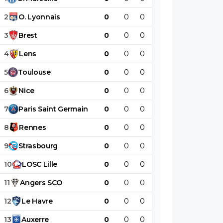
2
O
.
Lyonnais
0
0
0
0
0
0
3
Brest
0
0
0
0
0
0
4
Lens
0
0
0
0
0
0
5
Toulouse
0
0
0
0
0
0
6
Nice
0
0
0
0
0
0
7
Paris
Saint
Germain
0
0
0
0
0
0
8
Rennes
0
0
0
0
0
0
9
Strasbourg
0
0
0
0
0
0
10
LOSC
Lille
0
0
0
0
0
0
11
Angers
SCO
0
0
0
0
0
0
12
Le
Havre
0
0
0
0
0
0
13
Auxerre
0
0
0
0
0
0