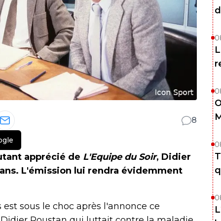
d
0
L
r
0
O
M
8
ogle
0
T
utant apprécié de
L'Equipe du Soir
, Didier
q
 ans. L'émission lui rendra évidemment
0
 est sous le choc après l'annonce ce
L
idier Roustan qui luttait contre la maladie