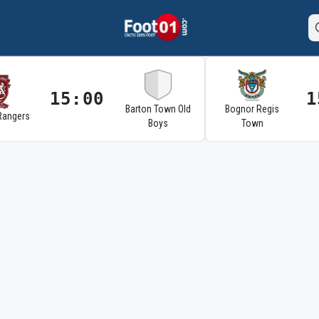
15:00
1
Barton Town Old
Bognor Regis
Rangers
Boys
Town