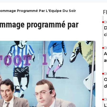
 Hommage Programmé Par L'Equipe Du Soir
F
hommage programmé par
0
D
c
0
A
a
0
O
d
0
L