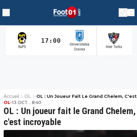
17:00
1
Universitatea
KuPS
Inter Turku
Craiova
Accueil
OL
OL : Un Joueur Fait Le Grand Chelem, C'est
OL
•
13 OCT. , 8:40
Incroyable
OL : Un joueur fait le Grand Chelem,
c'est incroyable