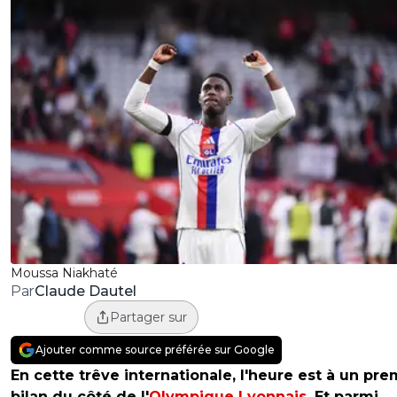
Moussa Niakhaté
Claude Dautel
Par
Partager sur
Ajouter comme source préférée sur Google
En cette trêve internationale, l'heure est à un pre
bilan du côté de l'
Olympique Lyonnais
. Et parmi