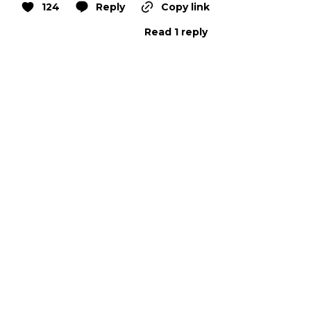
124
Reply
Copy link
Read 1 reply