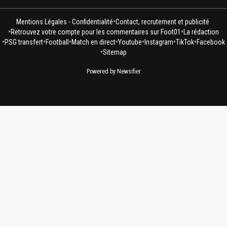
•
Mentions Légales - Confidentialité
Contact, recrutement et publicité
•
•
Retrouvez votre compte pour les commentaires sur Foot01
La rédaction
•
•
•
•
•
•
•
PSG transfert
Football
Match en direct
Youtube
Instagram
TikTok
Facebook
•
Sitemap
Powered by Newsifier