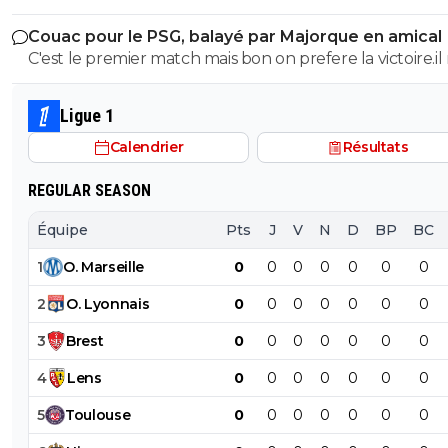
de réussir dans un top club.C'est un choix
Couac pour le PSG, balayé par Majorque en amical
C'est le premier match mais bon on prefere la victoire.il
faut pas en faire tout un plat non plus vu le nombre d
joueurs absents.Mais ceux qui esperent avoir du temps
Ligue 1
jeu n'ont pas brillé
Calendrier
Résultats
REGULAR SEASON
Équipe
Pts
J
V
N
D
BP
BC
1
O
.
Marseille
0
0
0
0
0
0
0
2
O
.
Lyonnais
0
0
0
0
0
0
0
3
Brest
0
0
0
0
0
0
0
4
Lens
0
0
0
0
0
0
0
5
Toulouse
0
0
0
0
0
0
0