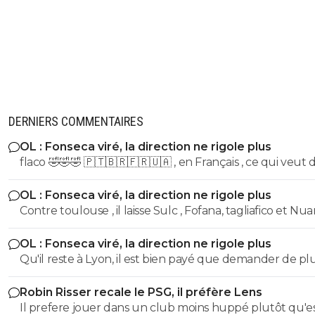
DERNIERS COMMENTAIRES
OL : Fonseca viré, la direction ne rigole plus
flaco 🤣🤣🤣 🇵🇹🇧🇷🇫🇷🇺🇦 , en Français , ce qui veut dire ,
stp ,?
OL : Fonseca viré, la direction ne rigole plus
Contre toulouse , il laisse Sulc , Fofana, tagliafico et N
sur le banc... de plus avec son délire de foutre Endrick 
OL : Fonseca viré, la direction ne rigole plus
aillier, tu te tapes l'autre plot nullissime de Yaremtchuk.
Qu'il reste à Lyon, il est bien payé que demander de pl
Voila voila
Robin Risser recale le PSG, il préfère Lens
Il prefere jouer dans un club moins huppé plutôt qu'e