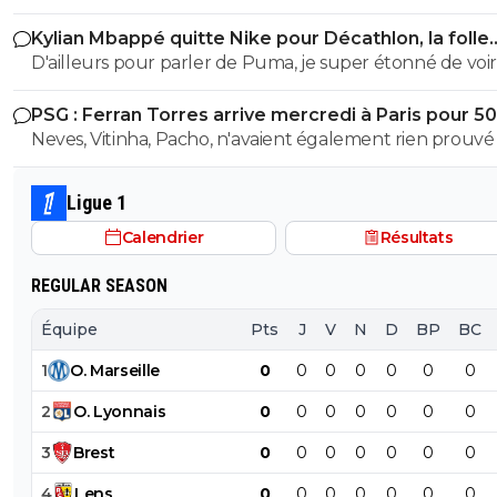
Meilleur buteur coupe du monde, meilleur buteur LD
Kylian Mbappé quitte Nike pour Décathlon, la folle
rumeur
D'ailleurs pour parler de Puma, je super étonné de voir
maillots être de vrai serpillère apres 20min de jeu. J'ai 
PSG : Ferran Torres arrive mercredi à Paris pour 5
le match de l'OM hier et les maillots collaient totaleme
Neves, Vitinha, Pacho, n'avaient également rien prouvé 
corps en seulement 15min de jeu. En terme de confort 
mieux. Et c'est pas nouveau, ca fait déjà plusieurs années
que je remarque ca.
Ligue 1
Calendrier
Résultats
REGULAR SEASON
Équipe
Pts
J
V
N
D
BP
BC
1
O
.
Marseille
0
0
0
0
0
0
0
2
O
.
Lyonnais
0
0
0
0
0
0
0
3
Brest
0
0
0
0
0
0
0
4
Lens
0
0
0
0
0
0
0