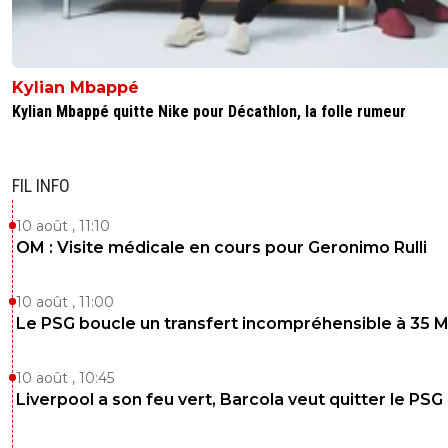
Kylian Mbappé
Kylian Mbappé quitte Nike pour Décathlon, la folle rumeur
FIL INFO
10 août , 11:10
OM : Visite médicale en cours pour Geronimo Rulli
10 août , 11:00
Le PSG boucle un transfert incompréhensible à 35 
10 août , 10:45
Liverpool a son feu vert, Barcola veut quitter le PSG