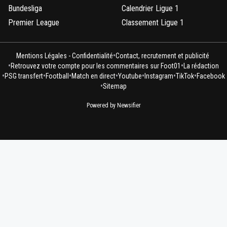
Bundesliga
Calendrier Ligue 1
Premier League
Classement Ligue 1
•
Mentions Légales - Confidentialité
Contact, recrutement et publicité
•
•
Retrouvez votre compte pour les commentaires sur Foot01
La rédaction
•
•
•
•
•
•
•
PSG transfert
Football
Match en direct
Youtube
Instagram
TikTok
Facebook
•
Sitemap
Powered by Newsifier