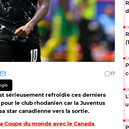
R
d
0
R
(
0
P
c
17
ogle
0
est sérieusement refroidie ces derniers
L
 pour le club rhodanien car la Juventus
u
a star canadienne vers la sortie.
0
e la Coupe du monde avec le Canada
,
P