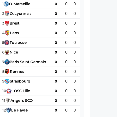
1
O
.
Marseille
0
0
0
0
0
0
2
O
.
Lyonnais
0
0
0
0
0
0
3
Brest
0
0
0
0
0
0
4
Lens
0
0
0
0
0
0
5
Toulouse
0
0
0
0
0
0
6
Nice
0
0
0
0
0
0
7
Paris
Saint
Germain
0
0
0
0
0
0
8
Rennes
0
0
0
0
0
0
9
Strasbourg
0
0
0
0
0
0
10
LOSC
Lille
0
0
0
0
0
0
11
Angers
SCO
0
0
0
0
0
0
12
Le
Havre
0
0
0
0
0
0