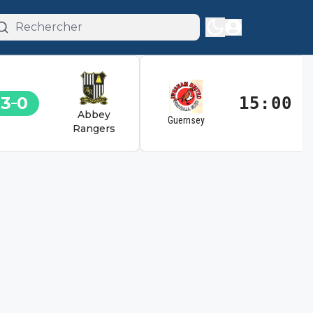
3
0
15:00
Abbey
Guernsey
Rangers