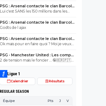
PSG : Arsenal contacte le clan Barcola,
le feuilleton relancé
Lui c'est SANS les 150 millions dans les
caisses...
PSG : Arsenal contacte le clan Barcola,
le feuilleton relancé
Godts de l ajax
PSG : Arsenal contacte le clan Barcola,
le feuilleton relancé
Ok mais pour en faire quoi ? Moi je veux
bien sinon investit de l'autre côté...et autre
PSG - Manchester United : Les compos
chose que Digne !
(17h sur beIN Sports 1)
2 de tension mais le foncier … 🤪🇧🇷🇵🇹
🇫🇷🇺🇦
Ligue 1
Calendrier
Résultats
REGULAR SEASON
Équipe
Pts
J
V
N
D
BP
B