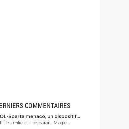
ERNIERS COMMENTAIRES
OL-Sparta menacé, un dispositif
énorme mis en place
Il t’humilie et il disparaît.. Magie…