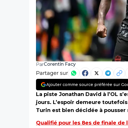
Corentin Facy
Par
Partager sur
Ajouter comme source préférée sur Go
La piste Jonathan David à l’OL s’
jours. L’espoir demeure toutefois
Turin est bien décidée à pousser s
Qualifié pour les 8es de finale d