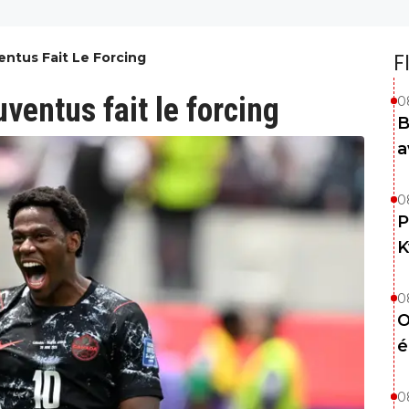
entus Fait Le Forcing
F
uventus fait le forcing
0
B
a
0
P
K
0
O
é
0