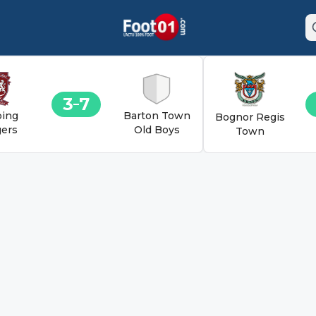
3
7
ing
Barton Town
Bognor Regis
ers
Old Boys
Town