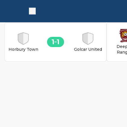
1
1
Deep
Horbury Town
Golcar United
Rang