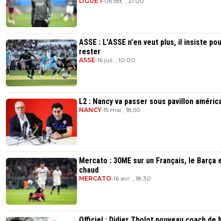
LIGUE 1
•
06 oct. , 21:00
ASSE : L'ASSE n'en veut plus, il insiste po
rester
ASSE
•
16 juil. , 10:00
L2 : Nancy va passer sous pavillon américa
NANCY
•
15 mai , 18:50
Mercato : 30ME sur un Français, le Barça 
chaud
MERCATO
•
16 avr. , 18:30
Officiel : Didier Tholot nouveau coach de