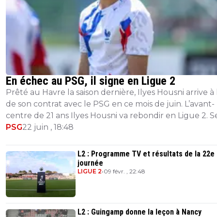
En échec au PSG, il signe en Ligue 2
Prêté au Havre la saison dernière, Ilyes Housni arrive à l
de son contrat avec le PSG en ce mois de juin. L’avant-
centre de 21 ans Ilyes Housni va rebondir en Ligue 2. S
Foot Mercato, un acc...
PSG
22 juin , 18:48
L2 : Programme TV et résultats de la 22e
journée
LIGUE 2
•
09 févr. , 22:48
L2 : Guingamp donne la leçon à Nancy