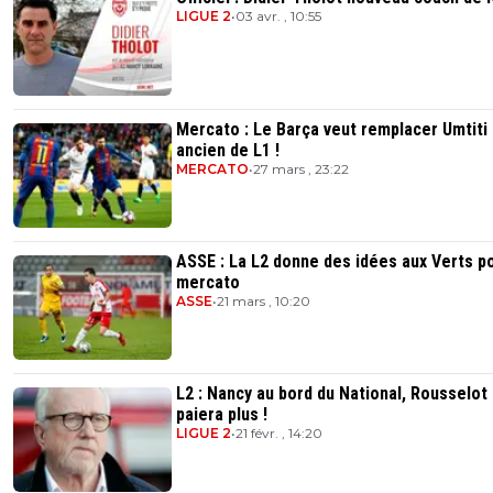
LIGUE 2
•
03 avr. , 10:55
Mercato : Le Barça veut remplacer Umtiti 
ancien de L1 !
MERCATO
•
27 mars , 23:22
ASSE : La L2 donne des idées aux Verts po
mercato
ASSE
•
21 mars , 10:20
L2 : Nancy au bord du National, Rousselot
paiera plus !
LIGUE 2
•
21 févr. , 14:20