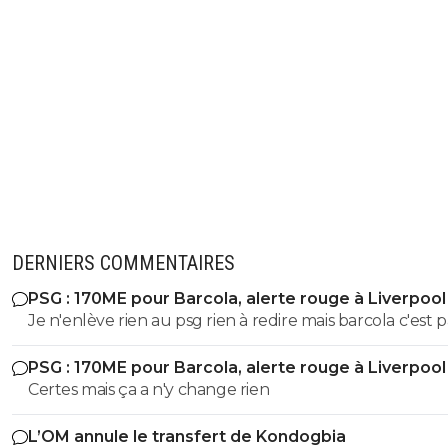
DERNIERS COMMENTAIRES
PSG : 170ME pour Barcola, alerte rouge à Liverpool
Je n'enlève rien au psg rien à redire mais barcola c'est p
plus de 80-100 hors bonus faut arrêter c'est pas kvara
PSG : 170ME pour Barcola, alerte rouge à Liverpool
Mbappé Dembelé haaland
Certes mais ça a n'y change rien
L’OM annule le transfert de Kondogbia