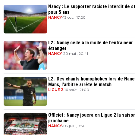
Nancy : Le supporter raciste interdit de s
pour 5 ans
NANCY
•
13 oct. , 17:20
L2 : Nancy cède à la mode de l’entraîneur
étranger
NANCY
•
20 mai , 20:41
L2 : Des chants homophobes lors de Nancy
Mans, l'arbitre arrête le match
LIGUE 2
•
16 août , 21:00
Officiel : Nancy jouera en Ligue 2 la saiso
prochaine
NANCY
•
03 juil. , 9:30