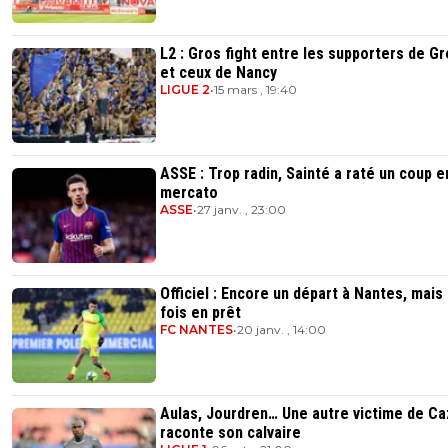
L2 : Gros fight entre les supporters de G
et ceux de Nancy
LIGUE 2
•
15 mars , 19:40
ASSE : Trop radin, Sainté a raté un coup e
mercato
ASSE
•
27 janv. , 23:00
Officiel : Encore un départ à Nantes, mais
fois en prêt
FC NANTES
•
20 janv. , 14:00
Aulas, Jourdren… Une autre victime de Ca
raconte son calvaire