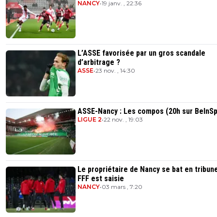
NANCY
•
19 janv. , 22:36
L’ASSE favorisée par un gros scandale
d’arbitrage ?
ASSE
•
23 nov. , 14:30
ASSE-Nancy : Les compos (20h sur BeInSp
LIGUE 2
•
22 nov. , 19:03
Le propriétaire de Nancy se bat en tribune
FFF est saisie
NANCY
•
03 mars , 7:20