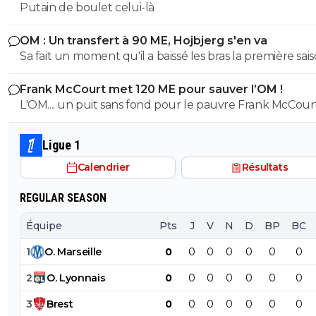
Putain de boulet celui-là
OM : Un transfert à 90 ME, Hojbjerg s'en va
Sa fait un moment qu'il a baissé les bras la première saiso
etait top mais depuis quelques match etait en dessus. 
Frank McCourt met 120 ME pour sauver l’OM !
et bon vent a lui pour le reste de sa carrière ...
L'OM.... un puit sans fond pour le pauvre Frank McCourt
Ligue 1
Calendrier
Résultats
REGULAR SEASON
Équipe
Pts
J
V
N
D
BP
BC
1
O
.
Marseille
0
0
0
0
0
0
0
2
O
.
Lyonnais
0
0
0
0
0
0
0
3
Brest
0
0
0
0
0
0
0