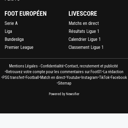
FOOT EUROPÉEN
LIVESCORE
Serie A
Matchs en direct
Liga
Résultats Ligue 1
Bundesliga
Calendrier Ligue 1
Premier League
Classement Ligue 1
•
Mentions Légales - Confidentialité
Contact, recrutement et publicité
•
•
Retrouvez votre compte pour les commentaires sur Foot01
La rédaction
•
•
•
•
•
•
•
PSG transfert
Football
Match en direct
Youtube
Instagram
TikTok
Facebook
•
Sitemap
Powered by Newsifier