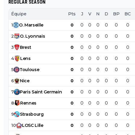
REGULAR SEASON
Équipe
Pts
J
V
N
D
BP
BC
1
O
.
Marseille
0
0
0
0
0
0
0
2
O
.
Lyonnais
0
0
0
0
0
0
0
3
Brest
0
0
0
0
0
0
0
4
Lens
0
0
0
0
0
0
0
5
Toulouse
0
0
0
0
0
0
0
6
Nice
0
0
0
0
0
0
0
7
Paris
Saint
Germain
0
0
0
0
0
0
0
8
Rennes
0
0
0
0
0
0
0
9
Strasbourg
0
0
0
0
0
0
0
10
LOSC
Lille
0
0
0
0
0
0
0