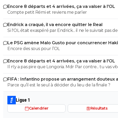
Encore 8 départs et 4 arrivées, ça va valser à l'OL
Compte petit Rémi et reviens me parler
Endrick a craqué, il va encore quitter le Real
Si l'OL était exaspéré par Endrick... il ne le suivrait pas de
près. Bref... Quand l'équipe sera complète... ce sera beaucoup
Le PSG amène Malo Gusto pour concurrencer Hak
mieux.
Encore des sous pour l’OL
Encore 8 départs et 4 arrivées, ça va valser à l'OL
Il n'y a pas pire que Longoria. Mdr Par contre... tu vas vite
pleurer en voyant ta petite équipe sombrer. ^^
FIFA : Infantino propose un arrangement douteux 
Maroc
Parce qu’il est le seul à décider du lieu de la finale ?
Ligue 1
Calendrier
Résultats