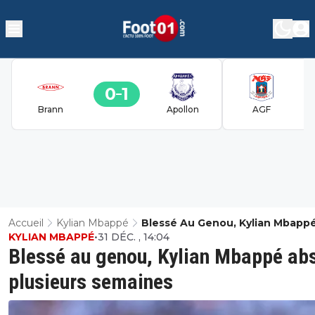
0
1
Brann
Apollon
AGF
Accueil
Kylian Mbappé
Blessé Au Genou, Kylian Mbapp
KYLIAN MBAPPÉ
•
31 DÉC. , 14:04
Absent Plusieurs Semaines
Blessé au genou, Kylian Mbappé ab
plusieurs semaines