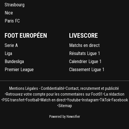
Strasbourg
Nice
Paris FC
FOOT EUROPÉEN
LIVESCORE
Serie A
Matchs en direct
Liga
Résultats Ligue 1
Bundesliga
Calendrier Ligue 1
Premier League
Classement Ligue 1
•
Mentions Légales - Confidentialité
Contact, recrutement et publicité
•
•
Retrouvez votre compte pour les commentaires sur Foot01
La rédaction
•
•
•
•
•
•
•
PSG transfert
Football
Match en direct
Youtube
Instagram
TikTok
Facebook
•
Sitemap
Powered by Newsifier