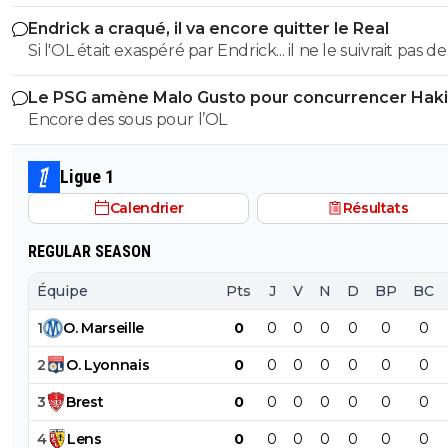
Endrick a craqué, il va encore quitter le Real
Si l'OL était exaspéré par Endrick... il ne le suivrait pas de
près. Bref... Quand l'équipe sera complète... ce sera beaucoup
Le PSG amène Malo Gusto pour concurrencer Hak
mieux.
Encore des sous pour l’OL
Ligue 1
Calendrier
Résultats
REGULAR SEASON
Équipe
Pts
J
V
N
D
BP
BC
1
O
.
Marseille
0
0
0
0
0
0
0
2
O
.
Lyonnais
0
0
0
0
0
0
0
3
Brest
0
0
0
0
0
0
0
4
Lens
0
0
0
0
0
0
0