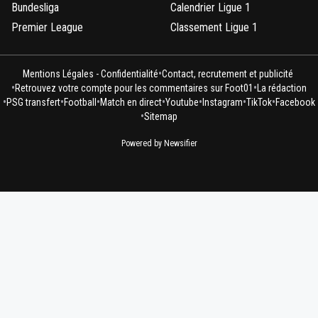
Bundesliga
Calendrier Ligue 1
Premier League
Classement Ligue 1
•
Mentions Légales - Confidentialité
Contact, recrutement et publicité
•
•
Retrouvez votre compte pour les commentaires sur Foot01
La rédaction
•
•
•
•
•
•
•
PSG transfert
Football
Match en direct
Youtube
Instagram
TikTok
Facebook
•
Sitemap
Powered by Newsifier