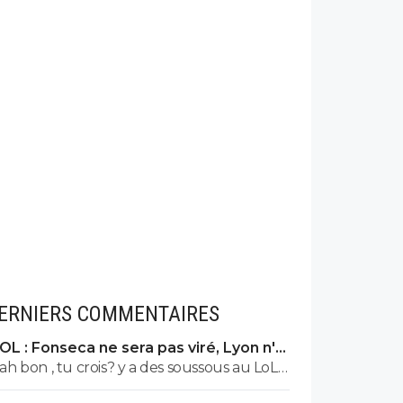
ERNIERS COMMENTAIRES
OL : Fonseca ne sera pas viré, Lyon n'a
pas l'argent pour le faire
ah bon , tu crois? y a des soussous au LoL…
🤪🇵🇹🇧🇷🇫🇷🇺🇦