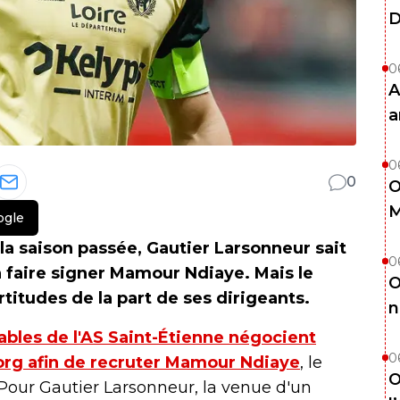
D
0
A
a
0
0
O
M
ogle
 la saison passée, Gautier Larsonneur sait
0
à faire signer Mamour Ndiaye. Mais le
O
titudes de la part de ses dirigeants.
n
ables de l'AS Saint-Étienne négocient
0
org afin de recruter Mamour Ndiaye
, le
O
 Pour Gautier Larsonneur, la venue d'un