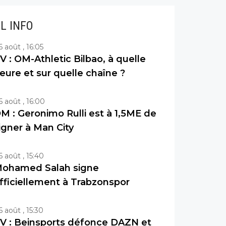
IL INFO
6 août , 16:05
V : OM-Athletic Bilbao, à quelle
eure et sur quelle chaîne ?
6 août , 16:00
M : Geronimo Rulli est à 1,5ME de
igner à Man City
6 août , 15:40
ohamed Salah signe
fficiellement à Trabzonspor
6 août , 15:30
V : Beinsports défonce DAZN et