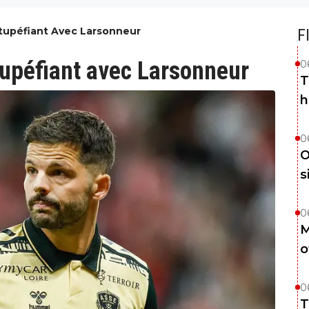
Stupéfiant Avec Larsonneur
F
tupéfiant avec Larsonneur
0
T
h
0
O
s
0
M
o
0
T