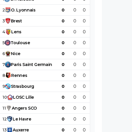
2
O
.
Lyonnais
0
0
0
0
0
0
3
Brest
0
0
0
0
0
0
4
Lens
0
0
0
0
0
0
5
Toulouse
0
0
0
0
0
0
6
Nice
0
0
0
0
0
0
7
Paris
Saint
Germain
0
0
0
0
0
0
8
Rennes
0
0
0
0
0
0
9
Strasbourg
0
0
0
0
0
0
10
LOSC
Lille
0
0
0
0
0
0
11
Angers
SCO
0
0
0
0
0
0
12
Le
Havre
0
0
0
0
0
0
13
Auxerre
0
0
0
0
0
0