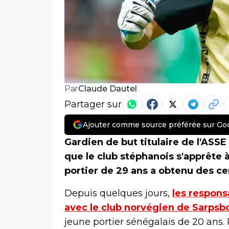
Claude Dautel
Par
Partager sur
Ajouter comme source préférée sur Go
Gardien de but titulaire de l'ASSE
que le club stéphanois s'apprête 
portier de 29 ans a obtenu des cer
Depuis quelques jours,
les respons
avec le club norvégien de Sarpsb
jeune portier sénégalais de 20 ans.