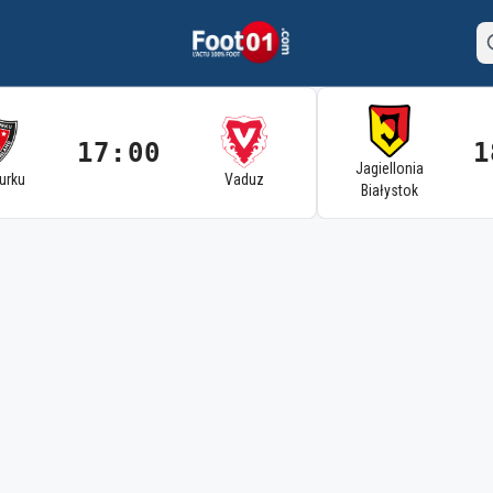
17:00
1
Jagiellonia
Turku
Vaduz
Białystok