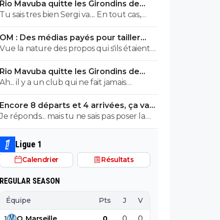
Rio Mavuba quitte les Girondins de
Bordeaux
Tu sais tres bien Sergi va.... En tout cas,
pour TOI , il y aUN SEUL CLUB qui est
OM : Des médias payés pour tailler
parfait... Et qui QUOI QU IL ARRIVE ne sera
l’OL, McCourt accusé
Vue la nature des propos qui s'ils étaient
JMAIS critiqué par toi..... Tu te rends
faux releveraient de la diffamation, je
compte que tu es le seul a defendre
Rio Mavuba quitte les Girondins de
penses que c'est bien documenté et
mordicus le mec qui a faillit couler ton
Bordeaux
Ah... il y a un club qui ne fait jamais
vérifié.
club mon pauvre vieux fou... tu t'en rends
d'erreur ? Lequel ? ^^
compte au moins???
Encore 8 départs et 4 arrivées, ça va
valser à l'OL
Je réponds... mais tu ne sais pas poser la
moindre question. ^^
Ligue 1
Calendrier
Résultats
REGULAR SEASON
Équipe
Pts
J
V
N
D
BP
B
1
O
.
Marseille
0
0
0
0
0
0