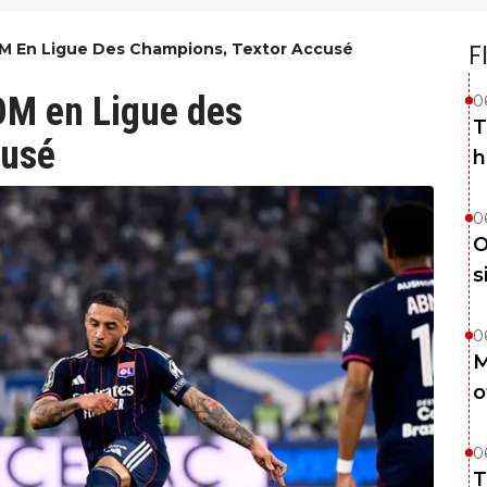
'OM En Ligue Des Champions, Textor Accusé
F
'OM en Ligue des
0
T
cusé
h
0
O
s
0
M
o
0
T