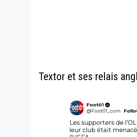
Textor et ses relais ang
Foot01
@
Foot01_com
·
Foll
Les supporters de l’OL
leur club était menacé