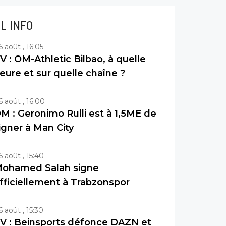
IL INFO
6 août , 16:05
V : OM-Athletic Bilbao, à quelle
eure et sur quelle chaîne ?
6 août , 16:00
M : Geronimo Rulli est à 1,5ME de
igner à Man City
6 août , 15:40
ohamed Salah signe
fficiellement à Trabzonspor
6 août , 15:30
V : Beinsports défonce DAZN et