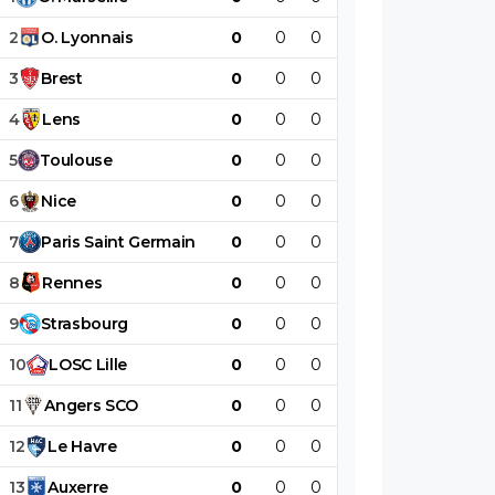
2
O
.
Lyonnais
0
0
0
0
0
0
3
Brest
0
0
0
0
0
0
4
Lens
0
0
0
0
0
0
5
Toulouse
0
0
0
0
0
0
6
Nice
0
0
0
0
0
0
7
Paris
Saint
Germain
0
0
0
0
0
0
8
Rennes
0
0
0
0
0
0
9
Strasbourg
0
0
0
0
0
0
10
LOSC
Lille
0
0
0
0
0
0
11
Angers
SCO
0
0
0
0
0
0
12
Le
Havre
0
0
0
0
0
0
13
Auxerre
0
0
0
0
0
0