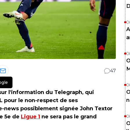
D
0
A
a
0
O
M
47
ogle
0
O
sur l'information du Telegraph, qui
n
L pour le non-respect de ses
e-news possiblement signée John Textor
le 5e de
Ligue 1
ne sera pas le grand
0
O