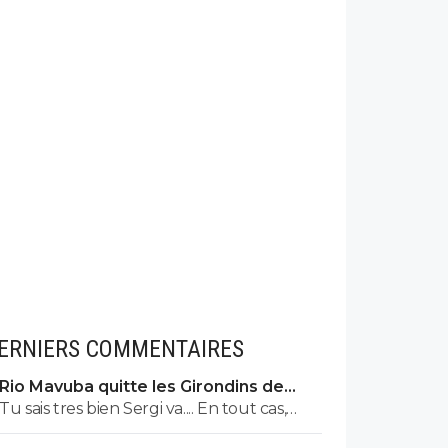
ERNIERS COMMENTAIRES
Rio Mavuba quitte les Girondins de
Bordeaux
Tu sais tres bien Sergi va.... En tout cas,
pour TOI , il y aUN SEUL CLUB qui est