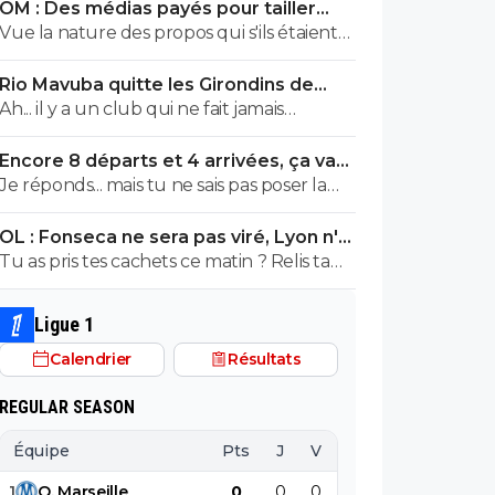
OM : Des médias payés pour tailler
parfait... Et qui QUOI QU IL ARRIVE ne sera
l’OL, McCourt accusé
Vue la nature des propos qui s'ils étaient
JMAIS critiqué par toi..... Tu te rends
faux releveraient de la diffamation, je
compte que tu es le seul a defendre
Rio Mavuba quitte les Girondins de
penses que c'est bien documenté et
mordicus le mec qui a faillit couler ton
Bordeaux
Ah... il y a un club qui ne fait jamais
vérifié.
club mon pauvre vieux fou... tu t'en rends
d'erreur ? Lequel ? ^^
compte au moins???
Encore 8 départs et 4 arrivées, ça va
valser à l'OL
Je réponds... mais tu ne sais pas poser la
moindre question. ^^
OL : Fonseca ne sera pas viré, Lyon n'a
pas l'argent pour le faire
Tu as pris tes cachets ce matin ? Relis ta
phrase.
Ligue 1
Calendrier
Résultats
REGULAR SEASON
Équipe
Pts
J
V
N
D
BP
B
1
O
.
Marseille
0
0
0
0
0
0