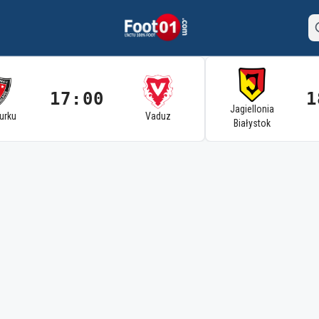
17:00
1
Jagiellonia
Turku
Vaduz
Białystok