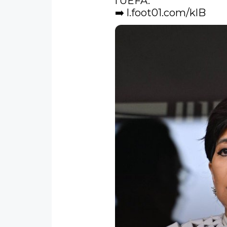
l’UEFA.

➡️ 
l.foot01.com/klB