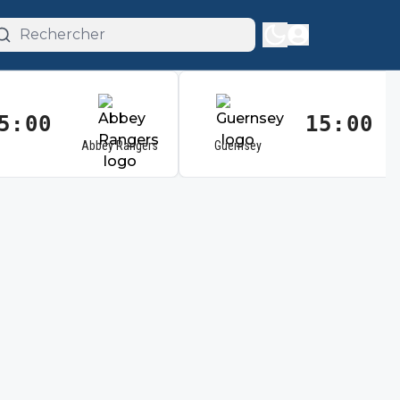
5:00
15:00
Abbey Rangers
Guernsey