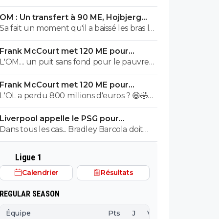
OM : Un transfert à 90 ME, Hojbjerg
s'en va
Sa fait un moment qu'il a baissé les bras la
première saison il etait top mais depuis
Frank McCourt met 120 ME pour
quelques match etait en dessus. Merci et
sauver l’OM !
L'OM.... un puit sans fond pour le pauvre
bon vent a lui pour le reste de sa carrière
Frank McCourt.
...
Frank McCourt met 120 ME pour
sauver l’OM !
L'OL a perdu 800 millions d'euros ? 😆🤣😂
Pourquoi pas un milliard tant que tu y es !
Liverpool appelle le PSG pour
^^
renoncer à Barcola
Dans tous les cas... Bradley Barcola doit
être très inquiet. Ce qui est vraiment
compréhensible lorsque l'on sait
Ligue 1
comment le PSG a traiter Kylian Mbappé
Calendrier
Résultats
lorsqu'il avait voulu quitter le PSG.
REGULAR SEASON
Équipe
Pts
J
V
N
D
BP