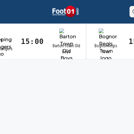
15:00
1
Barton Town Old
Bognor Regis
Rangers
Boys
Town