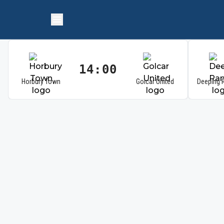
14:00
Horbury Town
Golcar United
Deeping 