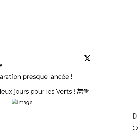
w
aration presque lancée ! 

deux jours pour les Verts ! 🔙💚 
D