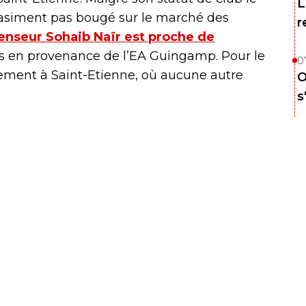
L
quasiment pas bougé sur le marché des
r
fenseur Sohaib Naïr est proche de
s en provenance de l’EA Guingamp. Pour le
0
olement à Saint-Etienne, où aucune autre
O
s