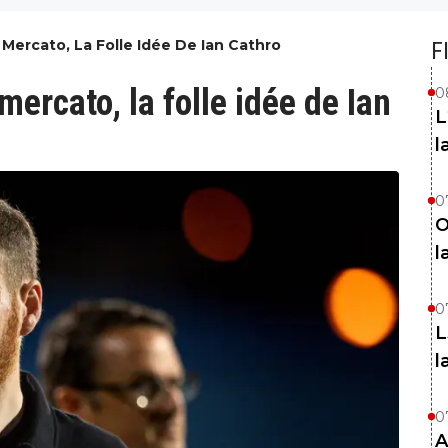
Mercato, La Folle Idée De Ian Cathro
F
ercato, la folle idée de Ian
0
L
l
0
O
l
0
L
l
0
A