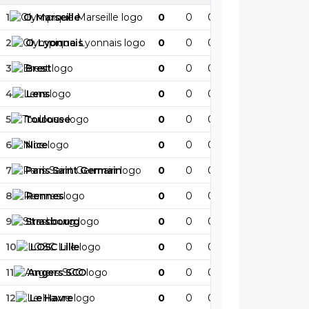
1
O
.
Marseille
0
0
0
0
0
0
2
O
.
Lyonnais
0
0
0
0
0
0
3
Brest
0
0
0
0
0
0
4
Lens
0
0
0
0
0
0
5
Toulouse
0
0
0
0
0
0
6
Nice
0
0
0
0
0
0
7
Paris
Saint
Germain
0
0
0
0
0
0
8
Rennes
0
0
0
0
0
0
9
Strasbourg
0
0
0
0
0
0
10
LOSC
Lille
0
0
0
0
0
0
11
Angers
SCO
0
0
0
0
0
0
12
Le
Havre
0
0
0
0
0
0