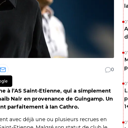
l
0
A
d
0
M
p
0
ogle
0
L
me à l’AS Saint-Etienne, qui a simplement
p
Sohaib Naïr en provenance de Guingamp. Un
1
nt parfaitement à Ian Cathro.
nt avec déjà une ou plusieurs recrues en
0
 Saint-Etienne. Malgré son statut de club le