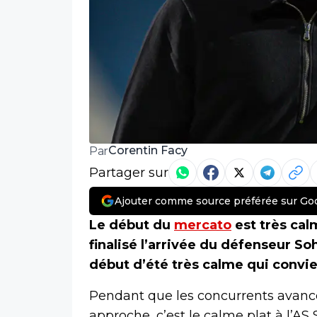
Corentin Facy
Par
Partager sur
Ajouter comme source préférée sur Go
Le début du
mercato
est très cal
finalisé l’arrivée du défenseur 
début d’été très calme qui convie
Pendant que les concurrents avance
approche, c’est le calme plat à l’AS