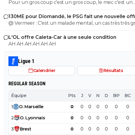
Pour un gros coup c'est un gros coup, le mec c'est un
Sumotori !
130ME pour Diomandé, le PSG fait une nouvelle off
@ Vermeer : C'est un malade mental, un cas très très gr
Beaucoup plus grave que l'autre porc sur maxi.
L'OL offre Caleta-Car à une seule condition
AH AH AH AH AH AH
Ligue 1
Calendrier
Résultats
REGULAR SEASON
Équipe
Pts
J
V
N
D
BP
BC
1
O
.
Marseille
0
0
0
0
0
0
0
2
O
.
Lyonnais
0
0
0
0
0
0
0
3
Brest
0
0
0
0
0
0
0