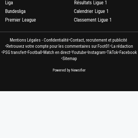
Liga
Résultats Ligue 1
Bundesliga
Calendrier Ligue 1
Premier League
Classement Ligue 1
•
Mentions Légales - Confidentialité
Contact, recrutement et publicité
•
•
Retrouvez votre compte pour les commentaires sur Foot01
La rédaction
•
•
•
•
•
•
•
PSG transfert
Football
Match en direct
Youtube
Instagram
TikTok
Facebook
•
Sitemap
Powered by Newsifier