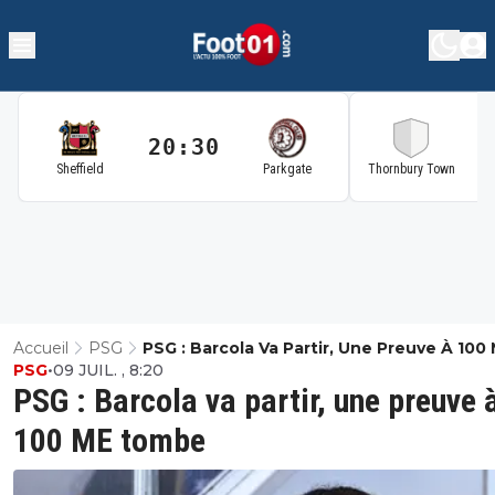
20:30
2
Sheffield
Parkgate
Thornbury Town
Accueil
PSG
PSG : Barcola Va Partir, Une Preuve À 100
PSG
•
09 JUIL. , 8:20
Tombe
PSG : Barcola va partir, une preuve 
100 ME tombe