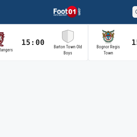
15:00
1
Barton Town Old
Bognor Regis
Rangers
Boys
Town