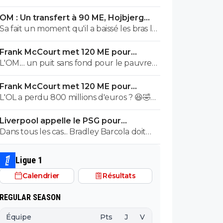
OM : Un transfert à 90 ME, Hojbjerg
s'en va
Sa fait un moment qu'il a baissé les bras la
première saison il etait top mais depuis
Frank McCourt met 120 ME pour
quelques match etait en dessus. Merci et
sauver l’OM !
L'OM.... un puit sans fond pour le pauvre
bon vent a lui pour le reste de sa carrière
Frank McCourt.
...
Frank McCourt met 120 ME pour
sauver l’OM !
L'OL a perdu 800 millions d'euros ? 😆🤣😂
Pourquoi pas un milliard tant que tu y es !
Liverpool appelle le PSG pour
^^
renoncer à Barcola
Dans tous les cas... Bradley Barcola doit
être très inquiet. Ce qui est vraiment
compréhensible lorsque l'on sait
Ligue 1
comment le PSG a traiter Kylian Mbappé
Calendrier
Résultats
lorsqu'il avait voulu quitter le PSG.
REGULAR SEASON
Équipe
Pts
J
V
N
D
BP
B