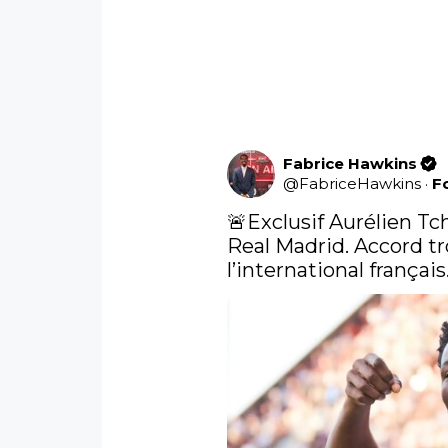
Fabrice Hawkins
@
FabriceHawkins
·
F
🚨Exclusif Aurélien Tc
Real Madrid. Accord tr
l’international français.