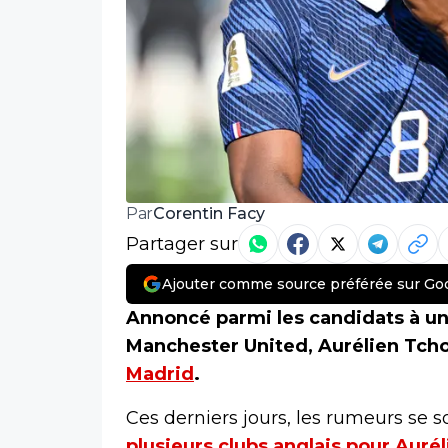
Corentin Facy
Par
Partager sur
Ajouter comme source préférée sur Go
Annoncé parmi les candidats à un 
Manchester United, Aurélien Tch
Madrid
.
Ces derniers jours, les rumeurs se s
plusieurs clubs anglais pour Aur