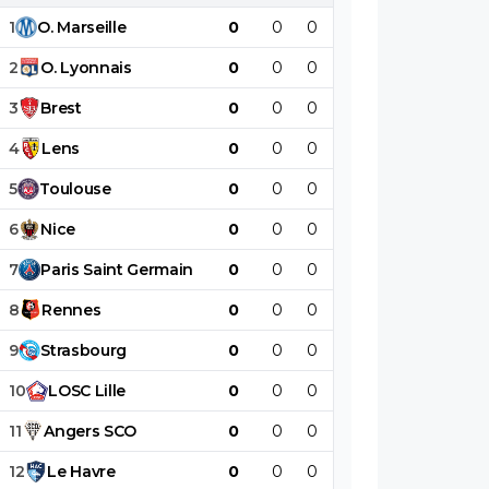
1
O
.
Marseille
0
0
0
0
0
0
2
O
.
Lyonnais
0
0
0
0
0
0
3
Brest
0
0
0
0
0
0
4
Lens
0
0
0
0
0
0
5
Toulouse
0
0
0
0
0
0
6
Nice
0
0
0
0
0
0
7
Paris
Saint
Germain
0
0
0
0
0
0
8
Rennes
0
0
0
0
0
0
9
Strasbourg
0
0
0
0
0
0
10
LOSC
Lille
0
0
0
0
0
0
11
Angers
SCO
0
0
0
0
0
0
12
Le
Havre
0
0
0
0
0
0