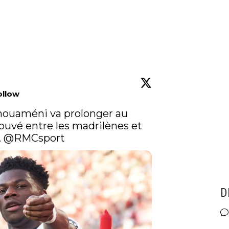
ollow
houaméni va prolonger au 
ouvé entre les madrilènes et 
 
@RMCsport
D