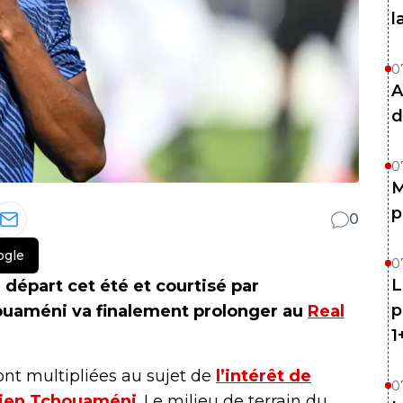
l
0
A
d
0
M
p
0
ogle
0
L
départ cet été et courtisé par
p
ouaméni va finalement prolonger au
Real
1
ont multipliées au sujet de
l’intérêt de
0
élien Tchouaméni
. Le milieu de terrain du