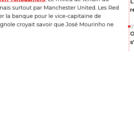
L
 mais surtout par Manchester United. Les Red
r
er la banque pour le vice-capitaine de
agnole croyait savoir que José Mourinho ne
0
O
s