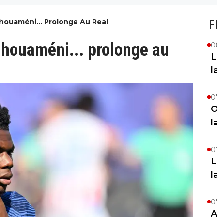
chouaméni... Prolonge Au Real
F
chouaméni... prolonge au
0
L
l
0
O
l
0
L
l
0
A