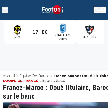
17:00
1
Universitatea
KuPS
Inter Turku
Craiova
Accueil
Equipe De France
France-Maroc : Doué Titulaire
EQUIPE DE FRANCE
•
08 JUIL. , 22:56
Barcola Sur Le Banc
France-Maroc : Doué titulaire, Barc
sur le banc