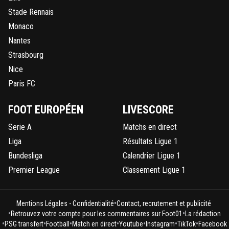
Stade Rennais
Monaco
Nantes
Strasbourg
Nice
Paris FC
FOOT EUROPÉEN
LIVESCORE
Serie A
Matchs en direct
Liga
Résultats Ligue 1
Bundesliga
Calendrier Ligue 1
Premier League
Classement Ligue 1
•
Mentions Légales - Confidentialité
Contact, recrutement et publicité
•
•
Retrouvez votre compte pour les commentaires sur Foot01
La rédaction
•
•
•
•
•
•
•
PSG transfert
Football
Match en direct
Youtube
Instagram
TikTok
Facebook