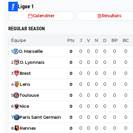
Ligue 1
Calendrier
Résultats
REGULAR SEASON
Équipe
Pts
J
V
N
D
BP
BC
1
O
.
Marseille
0
0
0
0
0
0
0
2
O
.
Lyonnais
0
0
0
0
0
0
0
3
Brest
0
0
0
0
0
0
0
4
Lens
0
0
0
0
0
0
0
5
Toulouse
0
0
0
0
0
0
0
6
Nice
0
0
0
0
0
0
0
7
Paris
Saint
Germain
0
0
0
0
0
0
0
8
Rennes
0
0
0
0
0
0
0