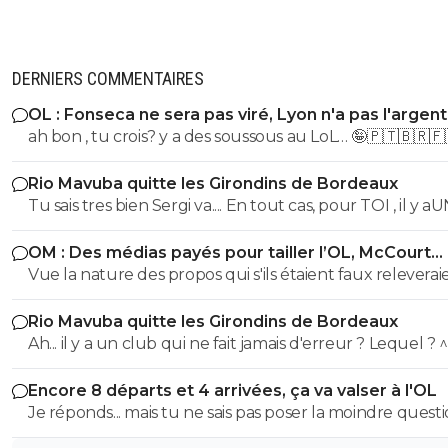
DERNIERS COMMENTAIRES
OL : Fonseca ne sera pas viré, Lyon n'a pas l'argen
le faire
ah bon , tu crois? y a des soussous au LoL… 🤪🇵🇹🇧🇷🇫
Rio Mavuba quitte les Girondins de Bordeaux
Tu sais tres bien Sergi va.... En tout cas, pour TOI , il y a
SEUL CLUB qui est parfait... Et qui QUOI QU IL ARRIVE 
OM : Des médias payés pour tailler l’OL, McCourt
sera JMAIS critiqué par toi..... Tu te rends compte que tu
accusé
Vue la nature des propos qui s'ils étaient faux releverai
seul a defendre mordicus le mec qui a faillit couler ton
la diffamation, je penses que c'est bien documenté et vé
mon pauvre vieux fou... tu t'en rends compte au moins
Rio Mavuba quitte les Girondins de Bordeaux
Ah... il y a un club qui ne fait jamais d'erreur ? Lequel ? 
Encore 8 départs et 4 arrivées, ça va valser à l'OL
Je réponds... mais tu ne sais pas poser la moindre questi