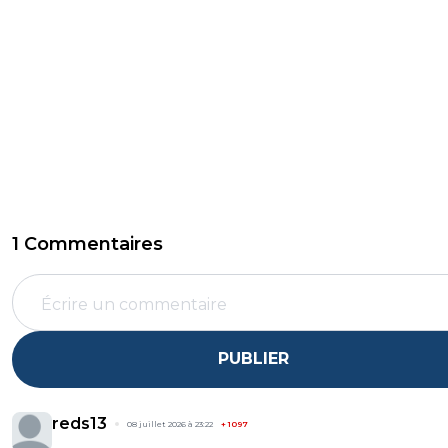
1 Commentaires
PUBLIER
reds13
08 juillet 2026 à 23:22
+
1097