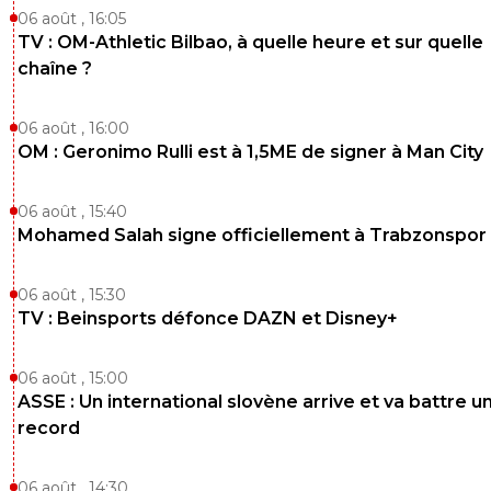
06 août , 16:05
TV : OM-Athletic Bilbao, à quelle heure et sur quelle
chaîne ?
06 août , 16:00
OM : Geronimo Rulli est à 1,5ME de signer à Man City
06 août , 15:40
Mohamed Salah signe officiellement à Trabzonspor
06 août , 15:30
TV : Beinsports défonce DAZN et Disney+
06 août , 15:00
ASSE : Un international slovène arrive et va battre u
record
06 août , 14:30