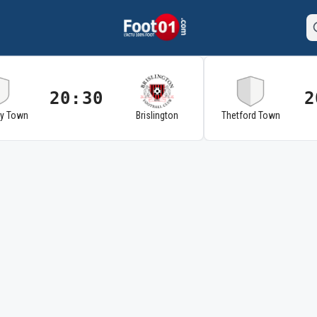
20:30
2
ry Town
Brislington
Thetford Town