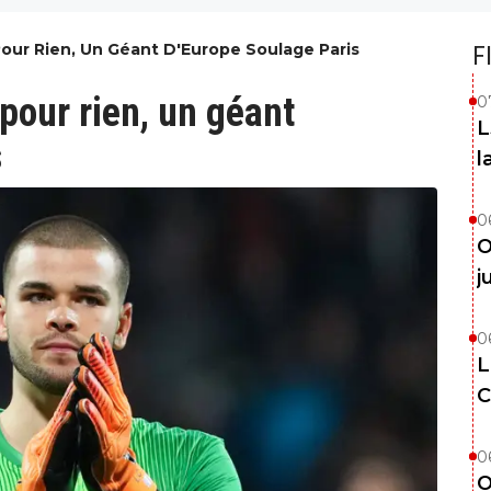
ur Rien, Un Géant D'Europe Soulage Paris
F
our rien, un géant
0
L
s
l
0
O
j
0
L
C
0
O