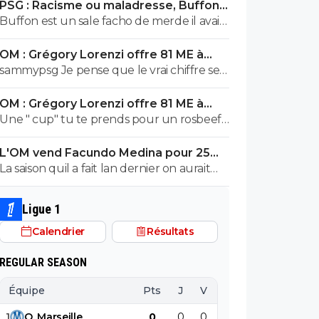
PSG : Racisme ou maladresse, Buffon
écarte Suzuki
Buffon est un sale facho de merde il avait
le numéro 88 cetait pas un hasard...
OM : Grégory Lorenzi offre 81 ME à
Frank McCourt
sammypsg Je pense que le vrai chiffre se
situe entre 620 et 700 M
OM : Grégory Lorenzi offre 81 ME à
Frank McCourt
Une " cup" tu te prends pour un rosbeef
? Lol
L'OM vend Facundo Medina pour 25ME
à Leverkusen
La saison quil a fait lan dernier on aurait
pris le u19 ou u 17 de son poste ils auraient
pas fait pire, il a ete blessé plus 1/3 de la
Ligue 1
saison et le peu de fois où on l'a vue bah
Calendrier
Résultats
putain...je sais pas lors de quel match tu l'a
vu bon, moi jai surtout vue son gros bide
REGULAR SEASON
et ses croissants a la place des pieds et
faire des faute 1 duel sur 3..
Équipe
Pts
J
V
N
D
BP
B
1
O
.
Marseille
0
0
0
0
0
0