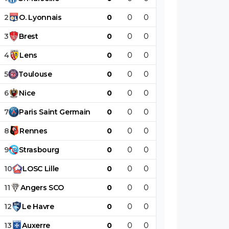
2
O
.
Lyonnais
0
0
0
0
0
0
3
Brest
0
0
0
0
0
0
4
Lens
0
0
0
0
0
0
5
Toulouse
0
0
0
0
0
0
6
Nice
0
0
0
0
0
0
7
Paris
Saint
Germain
0
0
0
0
0
0
8
Rennes
0
0
0
0
0
0
9
Strasbourg
0
0
0
0
0
0
10
LOSC
Lille
0
0
0
0
0
0
11
Angers
SCO
0
0
0
0
0
0
12
Le
Havre
0
0
0
0
0
0
13
Auxerre
0
0
0
0
0
0