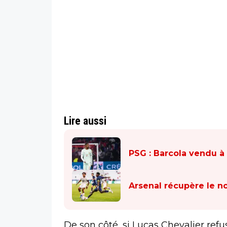
Lire aussi
PSG : Barcola vendu à 
Arsenal récupère le n
De son côté, si Lucas Chevalier ref