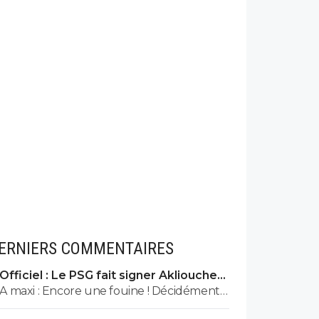
ERNIERS COMMENTAIRES
Officiel : Le PSG fait signer Akliouche
pour 50 ME
A maxi : Encore une fouine ! Décidément...
vous êtes beaucoup ^^