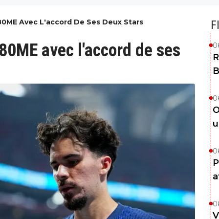
0ME Avec L'accord De Ses Deux Stars
F
80ME avec l'accord de ses
0
R
B
0
O
u
0
P
a
0
V