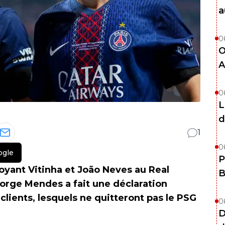
a
0
O
A
0
L
d
1
0
ogle
P
oyant Vitinha et João Neves au Real
B
Jorge Mendes a fait une déclaration
clients, lesquels ne quitteront pas le PSG
0
D