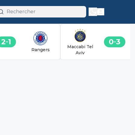
2
1
0
3
Maccabi Tel
Rangers
Aviv