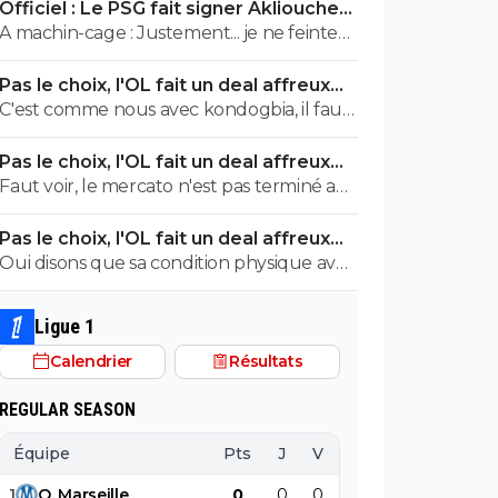
Officiel : Le PSG fait signer Akliouche
pour 50 ME
A machin-cage : Justement... je ne feinte
pas... c'est toi qui ne comprends pas les
Pas le choix, l'OL fait un deal affreux
mots et qui les manipule. ^^
avec Getafe
C'est comme nous avec kondogbia, il faut
donner de l'argent pour qu'il s'en aille 😂
Pas le choix, l'OL fait un deal affreux
avec Getafe
Faut voir, le mercato n'est pas terminé au
milieu notamment.
Pas le choix, l'OL fait un deal affreux
avec Getafe
Oui disons que sa condition physique avec
ses antécédents médicaux, donc ses
rechutes régulières + son salaire, donnent
Ligue 1
une équation peu enclin à motiver des
Calendrier
Résultats
clubs à lui faire confiance(pour un futur
transfert), même avec un salaire revu à la
REGULAR SEASON
baisse, si toutefois il est ok avec ça.
Équipe
Pts
J
V
N
D
BP
B
1
O
.
Marseille
0
0
0
0
0
0