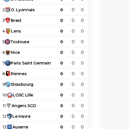
2
O
.
Lyonnais
0
0
0
0
0
0
3
Brest
0
0
0
0
0
0
4
Lens
0
0
0
0
0
0
5
Toulouse
0
0
0
0
0
0
6
Nice
0
0
0
0
0
0
7
Paris
Saint
Germain
0
0
0
0
0
0
8
Rennes
0
0
0
0
0
0
9
Strasbourg
0
0
0
0
0
0
10
LOSC
Lille
0
0
0
0
0
0
11
Angers
SCO
0
0
0
0
0
0
12
Le
Havre
0
0
0
0
0
0
13
Auxerre
0
0
0
0
0
0