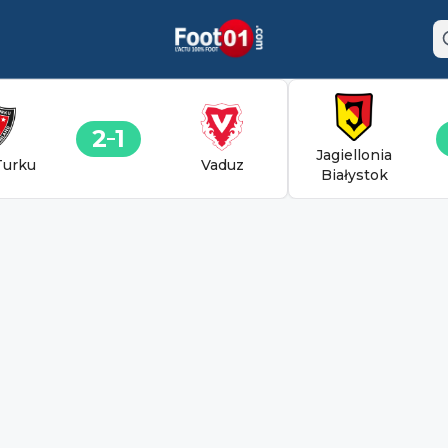
2
1
Jagiellonia
Turku
Vaduz
Białystok