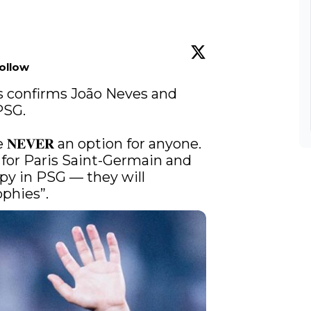
ollow
 confirms João Neves and 
PSG.

𝐄𝐕𝐄𝐑 an option for anyone. 
𝐚𝐛𝐥𝐞 for Paris Saint-Germain and 
py in PSG — they will 
phies”. 