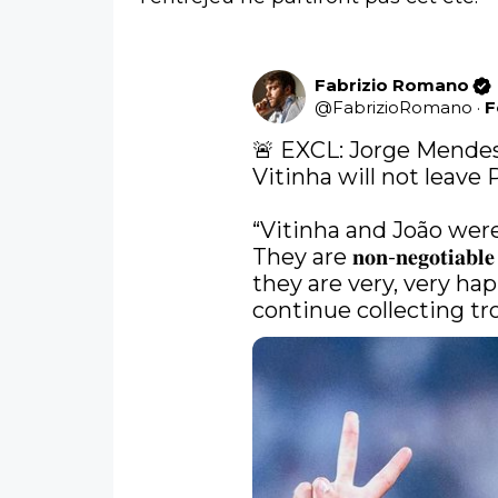
Fabrizio Romano
@
FabrizioRomano
·
F
🚨 EXCL: Jorge Mendes
Vitinha will not leave 
“Vitinha and João were 
They are 𝐧𝐨𝐧-𝐧𝐞𝐠𝐨𝐭𝐢
they are very, very hap
continue collecting tro