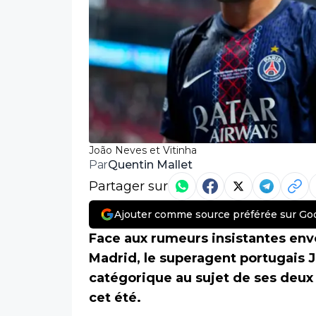
João Neves et Vitinha
Quentin Mallet
Par
Partager sur
Ajouter comme source préférée sur Go
Face aux rumeurs insistantes env
Madrid, le superagent portugais 
catégorique au sujet de ses deux 
cet été.