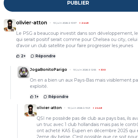
PUBLIER
olivier-atton
10 juin 2026 à 10:57
+
2448
Le PSG a beaucoup investit dans son développement, le
qui serait positif serait comme pour Chelsea ou city, celui
d'avoir un club satellite pour faire progresser les jeunes
2
+
Répondre
JogaBonitoParigo
10 juin 2026 à 12:55
+
330
On en a bien un aux Pays-Bas mais visiblement pa
exploité.
1
+
Répondre
olivier-atton
10 juin 2026 à 13:21
+
2448
QSI ne possède pas de club aux pays bas, ils av
un truc avec 1 club hollandais mais pas le contrôl
ont acheté KAS Eupen en décembre 2025 qui 
2eme div belge. C'est possible que ce soit pour 