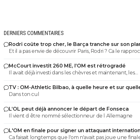
DERNIERS COMMENTAIRES
Rodri coûte trop cher, le Barça tranche sur son pla
Et il a pas envie de découvrir Paris, Rodri ? Ca le rappro
de l'Espagne, c'est déjà ca 😅
McCourt investit 260 ME, l’OM est rétrogradé
Il avait déjà investi dans les chèvres et maintenant, les
cheveaux !
TV : OM-Athletic Bilbao, à quelle heure et sur quell
chaîne ?
Dans ton cul
L’OL peut déjà annoncer le départ de Fonseca
Il vient d être nommé sélectionneur de l Allemagne
L'OM en finale pour signer un attaquant internation
Ca faisait longtemps que l'om n'avait pas joue une final