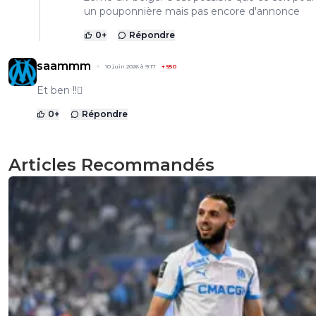
un pouponnière mais pas encore d'annonce
0
+
Répondre
saammm
10 juin 2026 à 9:17
+
550
Et ben !!🫪
0
+
Répondre
Articles Recommandés