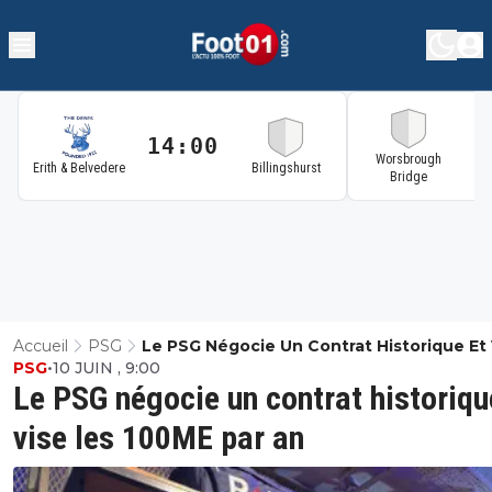
14:00
1
Worsbrough
Erith & Belvedere
Billingshurst
Bridge
Accueil
PSG
Le PSG Négocie Un Contrat Historique Et 
PSG
•
10 JUIN , 9:00
Les 100ME Par An
Le PSG négocie un contrat historiqu
vise les 100ME par an