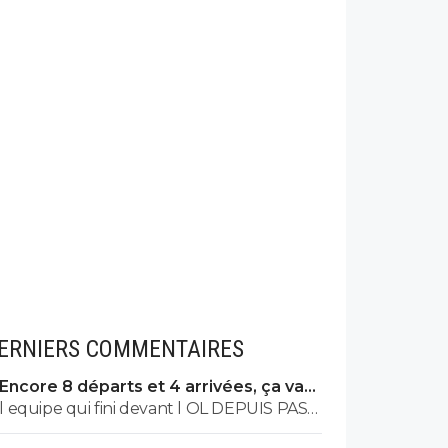
ERNIERS COMMENTAIRES
Encore 8 départs et 4 arrivées, ça va
valser à l'OL
l equipe qui fini devant l OL DEPUIS PAS
MAL DE TPS? lol. t es tro malin toi