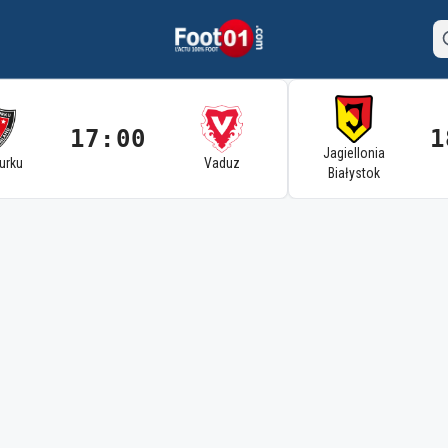
17:00
1
Jagiellonia
Turku
Vaduz
Białystok