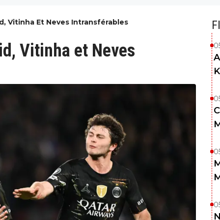
, Vitinha Et Neves Intransférables
F
d, Vitinha et Neves
0
A
K
0
C
M
0
M
M
0
N