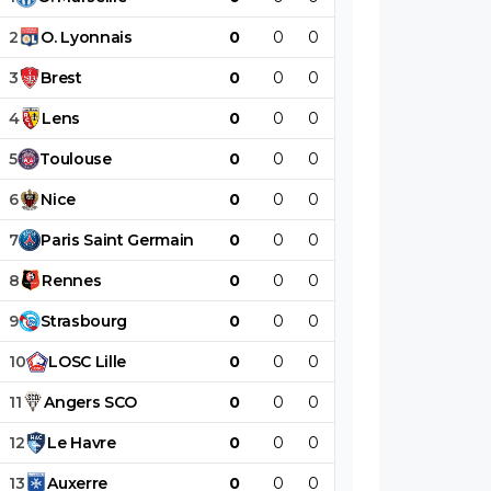
2
O
.
Lyonnais
0
0
0
0
0
0
3
Brest
0
0
0
0
0
0
4
Lens
0
0
0
0
0
0
5
Toulouse
0
0
0
0
0
0
6
Nice
0
0
0
0
0
0
7
Paris
Saint
Germain
0
0
0
0
0
0
8
Rennes
0
0
0
0
0
0
9
Strasbourg
0
0
0
0
0
0
10
LOSC
Lille
0
0
0
0
0
0
11
Angers
SCO
0
0
0
0
0
0
12
Le
Havre
0
0
0
0
0
0
13
Auxerre
0
0
0
0
0
0