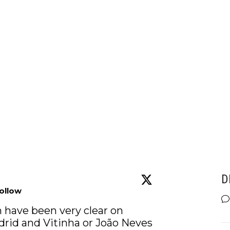
D
ollow
 have been very clear on 
rid and Vitinha or João Neves 