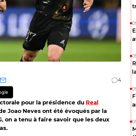
t
0
E
a
0
R
l
4
0
ogle
F
ctorale pour la présidence du
Real
a
t de Joao Neves ont été évoqués par la
 on a tenu à faire savoir que les deux
0
as.
M