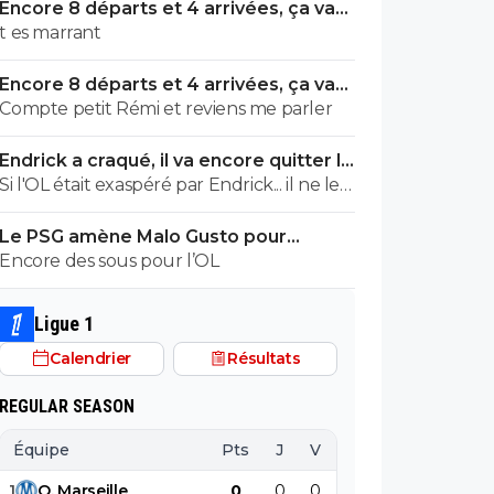
Encore 8 départs et 4 arrivées, ça va
valser à l'OL
t es marrant
Encore 8 départs et 4 arrivées, ça va
valser à l'OL
Compte petit Rémi et reviens me parler
Endrick a craqué, il va encore quitter le
Real
Si l'OL était exaspéré par Endrick... il ne le
suivrait pas de très près. Bref... Quand
Le PSG amène Malo Gusto pour
l'équipe sera complète... ce sera beaucoup
concurrencer Hakimi
Encore des sous pour l’OL
mieux.
Ligue 1
Calendrier
Résultats
REGULAR SEASON
Équipe
Pts
J
V
N
D
BP
B
1
O
.
Marseille
0
0
0
0
0
0