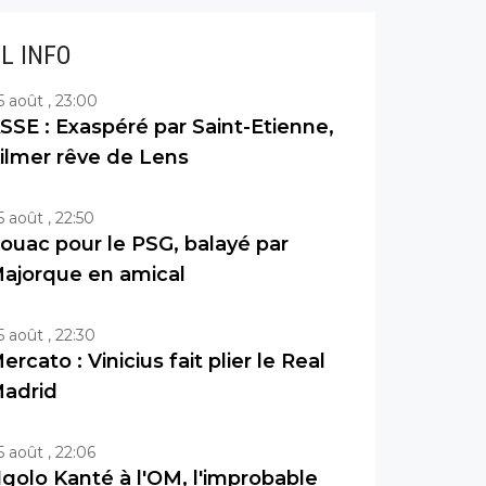
IL INFO
5 août , 23:00
SSE : Exaspéré par Saint-Etienne,
ilmer rêve de Lens
5 août , 22:50
ouac pour le PSG, balayé par
ajorque en amical
5 août , 22:30
ercato : Vinicius fait plier le Real
adrid
5 août , 22:06
golo Kanté à l'OM, l'improbable