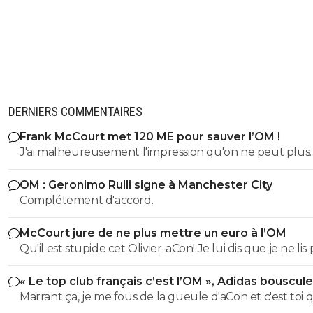
DERNIERS COMMENTAIRES
Frank McCourt met 120 ME pour sauver l’OM !
J'ai malheureusement l'impression qu'on ne peut plus
aujourd'hui espérer mieux que ça. Pour moi il n'y a pas mille
OM : Geronimo Rulli signe à Manchester City
possibilités. Soit on est racheté par quelqu'un (quelque
Complétement d'accord.
chose) qui a énormément de pognon et qui est capabl
faire comme pour Paris: injecter beaucoup d'argent
McCourt jure de ne plus mettre un euro à l’OM
rapidement pour monter un groupe qui s'assure au mo
Qu'il est stupide cet Olivier-aCon! Je lui dis que je ne lis 
2ème place en L1 et des performances acceptables en l
ses commentaires puérils avec des émojis et il continue
Mais je n'y crois pas. Soit tu tentes de faire ce qu'à fait
« Le top club français c’est l’OM », Adidas bouscule
me répondre avec ses petites images de gogol. Ça pro
Longoria, des investissements lourds sans pognon avec
PSG
Marrant ça, je me fous de la gueule d'aCon et c'est toi q
bien ce que je dis, on voit tout de suite qu'on a affaire à
montages financiers, et tu pries pour que les résultats