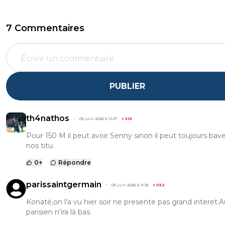
7 Commentaires
PUBLIER
th4nathos
05 juin 2026 à 12:27
+
301
Pour 150 M il peut avoir Senny sinon il peut toujours bave
nos titu.
0
+
Répondre
parissaintgermain
05 juin 2026 à 11:35
+
1132
Konaté,on l'a vu hier soir ne presente pas grand interet.
parisien n'ira là bas.