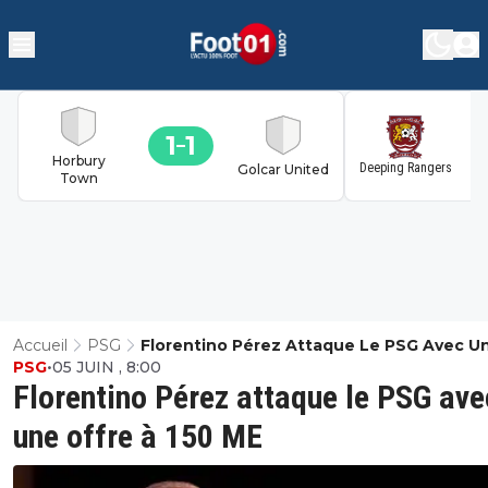
1
1
1
Horbury
Deeping Rangers
Golcar United
Town
Accueil
PSG
Florentino Pérez Attaque Le PSG Avec U
PSG
•
05 JUIN , 8:00
Offre À 150 ME
Florentino Pérez attaque le PSG ave
une offre à 150 ME