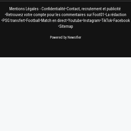
•
Mentions Légales - Confidentialité
Contact, recrutement et publicité
•
•
Retrouvez votre compte pour les commentaires sur Foot01
La rédaction
•
•
•
•
•
•
•
PSG transfert
Football
Match en direct
Youtube
Instagram
TikTok
Facebook
•
Sitemap
Powered by Newsifier