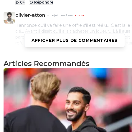
0
+
Répondre
olivier-atton
05 juin 2026 à 9:19
+
2444
Il annonce qu'il va faire une offre s'il est réélu... C'est là le
clé... Avant il disait qu'il allait acheter un joueur... Là il aur
parole rien qu'en faisant l'offre... Peu importe qu'elle soit
AFFICHER PLUS DE COMMENTAIRES
refusée et c'est là où l'élément de language est importa
Il va offrir 150m€ au PSG pour vitinha ou neves, le PSG v
refuser... Fin de l'histoire et Perez dira "j'ai tenu parole". Il 
Articles Recommandés
rabattra sur Rodri et hop le tour de passe passe aura eu li
Perez réélu
Les promesses n'engagent que ceux qui les écoutent 🤣
0
+
Répondre
thierry17
05 juin 2026 à 8:44
+
81
Le PSG d'avant 2023 aurait NON? hors de question, mais
ce que le PSG de Luis Campos pensera comme ça? On 