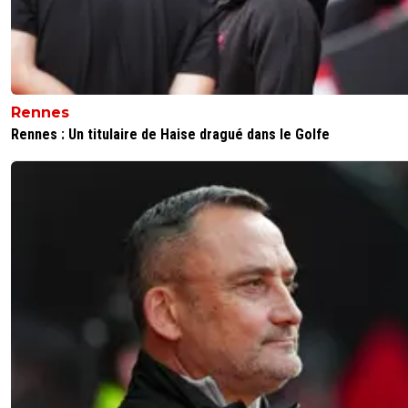
peut pas trouver aussi bien que Joao Neves pour 150 mill
par exemple? Je n'en suis pas certain.
0
+
Répondre
olivier-atton
05 juin 2026 à 9:14
+
2444
Rennes
PSG dira non car il n'en a pas besoin.
Rennes : Un titulaire de Haise dragué dans le Golfe
0
+
Répondre
olivier-atton
05 juin 2026 à 8:17
+
2444
Barcola ,Barcola ! A 150m€ c'est vendable 🤣
1
+
Répondre
joekidd
05 juin 2026 à 8:09
+
629
Promesse électorale. Si c'est pour un joueur du PSG, il n'
aucune chance.
1
+
Répondre