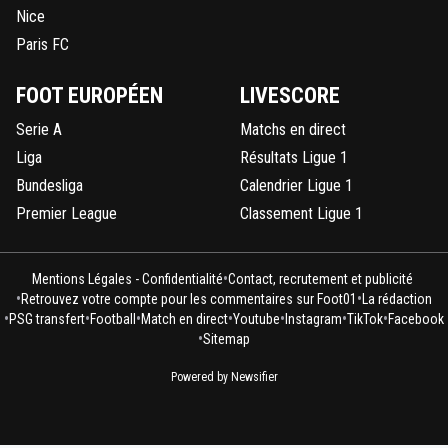
Nice
Paris FC
FOOT EUROPÉEN
LIVESCORE
Serie A
Matchs en direct
Liga
Résultats Ligue 1
Bundesliga
Calendrier Ligue 1
Premier League
Classement Ligue 1
•
Mentions Légales - Confidentialité
Contact, recrutement et publicité
•
•
Retrouvez votre compte pour les commentaires sur Foot01
La rédaction
•
•
•
•
•
•
•
PSG transfert
Football
Match en direct
Youtube
Instagram
TikTok
Facebook
•
Sitemap
Powered by Newsifier