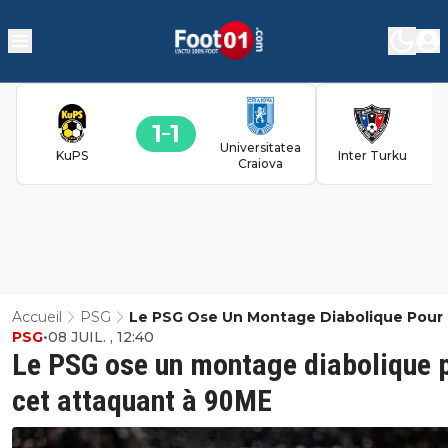
1
1
Universitatea
KuPS
Inter Turku
Craiova
Accueil
PSG
Le PSG Ose Un Montage Diabolique Pour
PSG
•
08 JUIL. , 12:40
Attaquant À 90ME
Le PSG ose un montage diabolique 
cet attaquant à 90ME