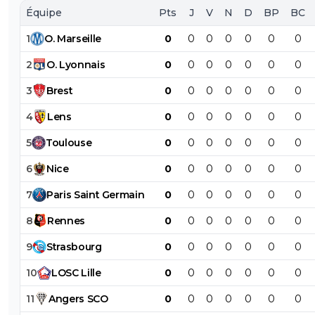
Équipe
Pts
J
V
N
D
BP
BC
1
O
.
Marseille
0
0
0
0
0
0
0
2
O
.
Lyonnais
0
0
0
0
0
0
0
3
Brest
0
0
0
0
0
0
0
4
Lens
0
0
0
0
0
0
0
5
Toulouse
0
0
0
0
0
0
0
6
Nice
0
0
0
0
0
0
0
7
Paris
Saint
Germain
0
0
0
0
0
0
0
8
Rennes
0
0
0
0
0
0
0
9
Strasbourg
0
0
0
0
0
0
0
10
LOSC
Lille
0
0
0
0
0
0
0
11
Angers
SCO
0
0
0
0
0
0
0