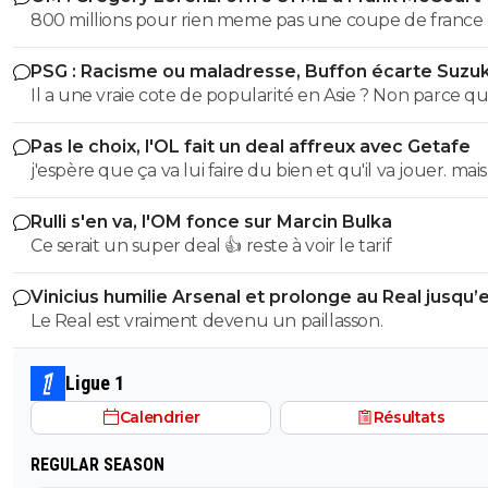
800 millions pour rien meme pas une coupe de france
coupe a guignol c3 ....PSG 1 milliard et demi 2 c1 14 titres ..
PSG : Racisme ou maladresse, Buffon écarte Suzuk
2 milliard et demi 1c1 .....
Il a une vraie cote de popularité en Asie ? Non parce qu
Japon je crois que c'est légèrement raciste non ? (désolé
Pas le choix, l'OL fait un deal affreux avec Getafe
me trompe)
j'espère que ça va lui faire du bien et qu'il va jouer. mais 
pas l'air très solide le garçon. vivement qu'on se débarr
Rulli s'en va, l'OM fonce sur Marcin Bulka
des bras cassés de Textor, qui ne savent rien faire de le
Ce serait un super deal 👍 reste à voir le tarif
pieds. j'avais espoir qu'il nous montre un peu de caract
mais manifestement on s'est bien fait avoir sur ce coup l
Vinicius humilie Arsenal et prolonge au Real jusqu’
2032
Le Real est vraiment devenu un paillasson.
Ligue 1
Calendrier
Résultats
REGULAR SEASON