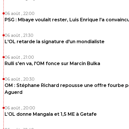
06 août , 22:00
PSG : Mbaye voulait rester, Luis Enrique l'a convainc
06 août , 21:30
L'OL retarde la signature d'un mondialiste
06 août , 21:00
Rulli s'en va, l'OM fonce sur Marcin Bulka
06 août , 20:30
OM : Stéphane Richard repousse une offre fourbe p
Aguerd
06 août , 20:00
L’OL donne Mangala et 1,5 ME à Getafe