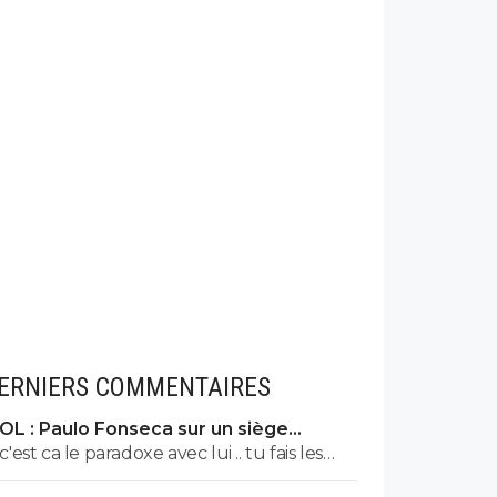
ERNIERS COMMENTAIRES
OL : Paulo Fonseca sur un siège
éjectable
c'est ca le paradoxe avec lui .. tu fais les
bons choix en fin de saison t'es 3eme ...