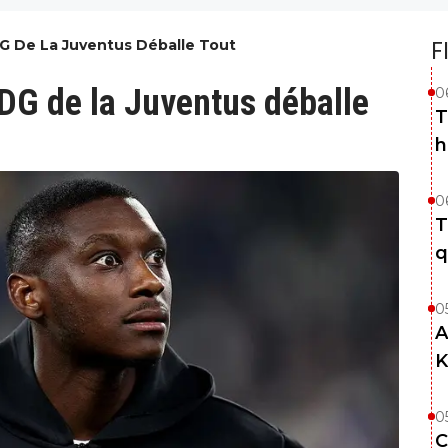
DG De La Juventus Déballe Tout
F
PDG de la Juventus déballe
0
T
h
0
T
q
0
A
K
0
C