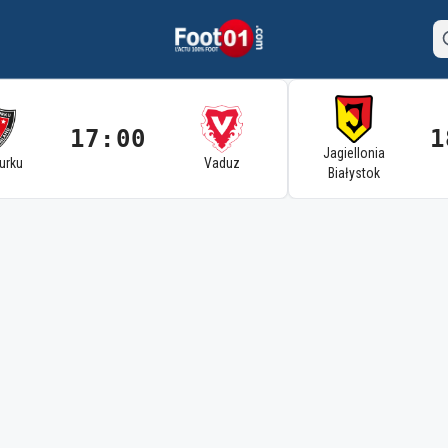
17:00
1
Jagiellonia
Turku
Vaduz
Białystok