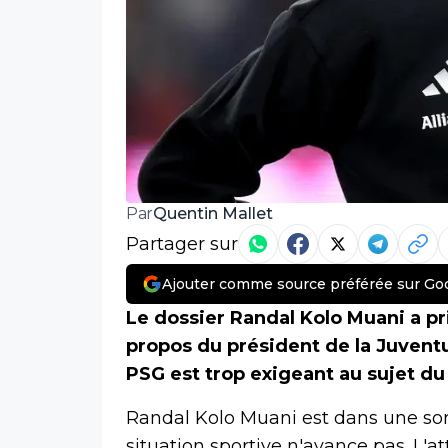
Quentin Mallet
Par
Partager sur
Ajouter comme source préférée sur Go
Le dossier Randal Kolo Muani a pr
propos du président de la Juvent
PSG est trop exigeant au sujet du
Randal Kolo Muani est dans une sor
situation sportive n'avance pas. L'