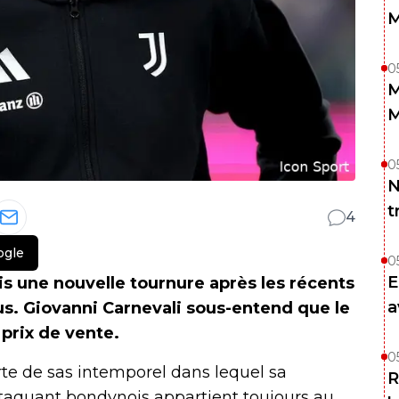
M
0
M
M
0
N
t
4
ogle
0
E
is une nouvelle tournure après les récents
a
us. Giovanni Carnevali sous-entend que le
 prix de vente.
0
te de sas intemporel dans lequel sa
R
attaquant bondynois appartient toujours au