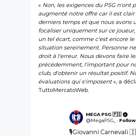
«
Non, les exigences du PSG n'ont p
augmenté notre offre car il est clai
derniers temps et que nous avons u
focaliser uniquement sur ce joueur, 
un tel écart, comme c'est encore le c
situation sereinement. Personne ne
droit à l'erreur. Nous devons faire 
précédemment, l'important pour nou
club, d'obtenir un résultat positif.
évaluations qui s'imposent
», a déc
TuttoMercatoWeb.
MEGA PSG 🇵🇸
@
MegaPSG_
·
Follow
🎙️Giovanni Carnevali 🇮