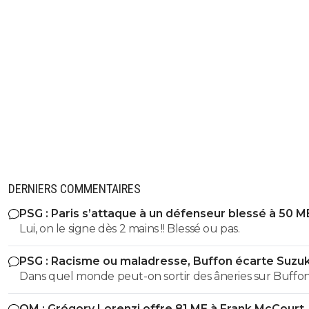
DERNIERS COMMENTAIRES
PSG : Paris s’attaque à un défenseur blessé à 50 M
Lui, on le signe dès 2 mains !! Blessé ou pas.
PSG : Racisme ou maladresse, Buffon écarte Suzuk
Dans quel monde peut-on sortir des âneries sur Buffon
dire qu'il est raciste? Buffon connait très bien Suzuki ce
OM : Grégory Lorenzi offre 81 ME à Frank McCourt