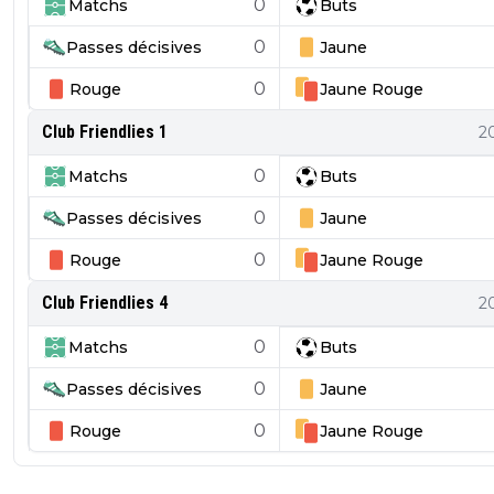
0
Matchs
Buts
0
Passes décisives
Jaune
0
Rouge
Jaune
Rouge
Club Friendlies 1
2
0
Matchs
Buts
0
Passes décisives
Jaune
0
Rouge
Jaune
Rouge
Club Friendlies 4
2
0
Matchs
Buts
0
Passes décisives
Jaune
0
Rouge
Jaune
Rouge