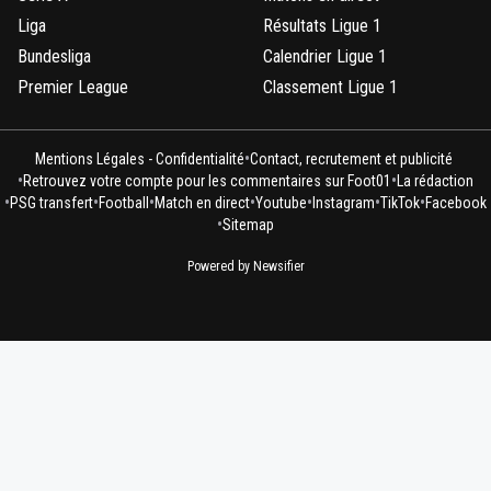
Liga
Résultats Ligue 1
Bundesliga
Calendrier Ligue 1
Premier League
Classement Ligue 1
•
Mentions Légales - Confidentialité
Contact, recrutement et publicité
•
•
Retrouvez votre compte pour les commentaires sur Foot01
La rédaction
•
•
•
•
•
•
•
PSG transfert
Football
Match en direct
Youtube
Instagram
TikTok
Facebook
•
Sitemap
Powered by Newsifier