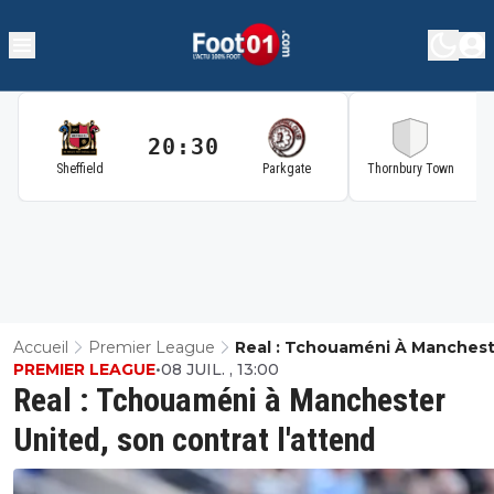
20:30
2
Sheffield
Parkgate
Thornbury Town
Accueil
Premier League
Real : Tchouaméni À Manches
PREMIER LEAGUE
•
08 JUIL. , 13:00
United, Son Contrat L'attend
Real : Tchouaméni à Manchester
United, son contrat l'attend