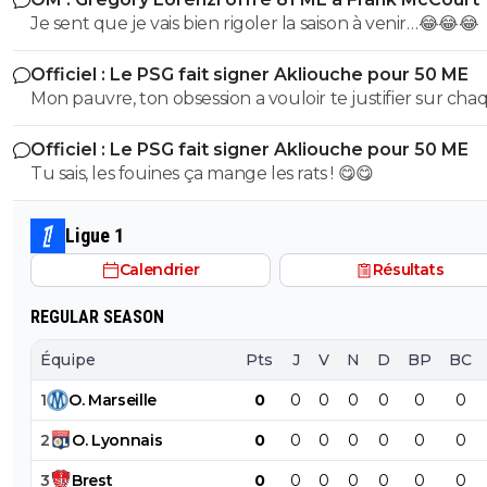
dernier évoluant Parme, l'un de sclubs cher à Buffon
Je sent que je vais bien rigoler la saison à venir…😂😂😂
(puisqu'il y a débuté). Vous ne vous dites juste pas qu'il 
des choses (comme le style de vie ou l'hygiène ou tout
Officiel : Le PSG fait signer Akliouche pour 50 ME
chose qui fait d'un jouer un vrai professionnel). Non vo
Mon pauvre, ton obsession a vouloir te justifier sur cha
partez direct sur des considérations racistes... Ah la la...
commentaire 🤣😂😂 Tu aurais la queue d'un chat qui s
Officiel : Le PSG fait signer Akliouche pour 50 ME
de bouche et on t'accuserait de l'avoir mangé que tu ni
Tu sais, les fouines ça mange les rats ! 😋😋
encore....mdr
Ligue 1
Calendrier
Résultats
REGULAR SEASON
Équipe
Pts
J
V
N
D
BP
BC
1
O
.
Marseille
0
0
0
0
0
0
0
2
O
.
Lyonnais
0
0
0
0
0
0
0
3
Brest
0
0
0
0
0
0
0