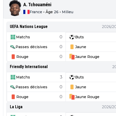
A. Tchouaméni
France
•
Âge
26
•
Milieu
UEFA Nations League
2026/2
0
Matchs
Buts
0
Passes décisives
Jaune
0
Rouge
Jaune
Rouge
Friendly International
2
3
Matchs
Buts
0
Passes décisives
Jaune
0
Rouge
Jaune
Rouge
La Liga
2026/2