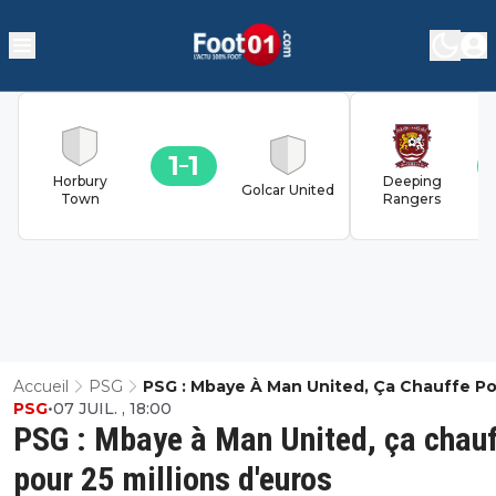
1
1
Horbury
Deeping
Golcar United
Town
Rangers
Accueil
PSG
PSG : Mbaye À Man United, Ça Chauffe Po
PSG
•
07 JUIL. , 18:00
Millions D'euros
PSG : Mbaye à Man United, ça chau
pour 25 millions d'euros