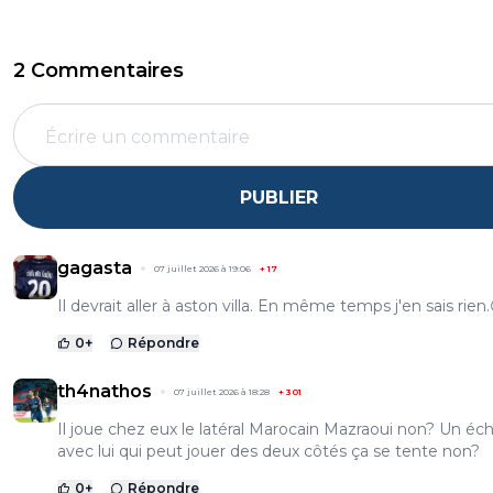
2 Commentaires
PUBLIER
gagasta
07 juillet 2026 à 19:06
+
17
Il devrait aller à aston villa. En même temps j'en sais rien
0
+
Répondre
th4nathos
07 juillet 2026 à 18:28
+
301
Il joue chez eux le latéral Marocain Mazraoui non? Un é
avec lui qui peut jouer des deux côtés ça se tente non?
0
+
Répondre