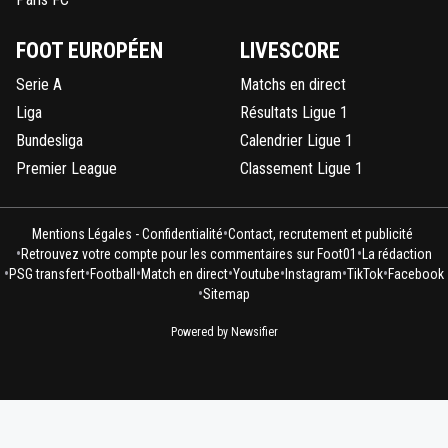
FOOT EUROPÉEN
LIVESCORE
Serie A
Matchs en direct
Liga
Résultats Ligue 1
Bundesliga
Calendrier Ligue 1
Premier League
Classement Ligue 1
•
Mentions Légales - Confidentialité
Contact, recrutement et publicité
•
•
Retrouvez votre compte pour les commentaires sur Foot01
La rédaction
•
•
•
•
•
•
•
PSG transfert
Football
Match en direct
Youtube
Instagram
TikTok
Facebook
•
Sitemap
Powered by Newsifier