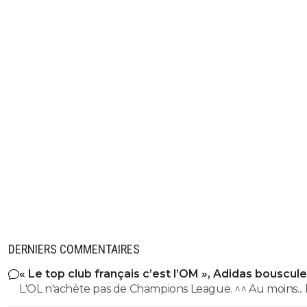
DERNIERS COMMENTAIRES
« Le top club français c’est l’OM », Adidas bouscule
PSG
L'OL n'achète pas de Champions League. ^^ Au moins... l'OM a
un point commun avec le PSG. Mdr Adidas ne se trompe pas