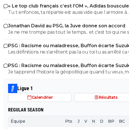
« Le top club français c’est l’OM », Adidas bouscule
avec l'OL qui est une valeur sûre... contrairement à l'OM
PSG
Tu t enfonces, ta répartie est aussi vide que l armoire à
trophées de ton club depuis 15 piges, t es juste une gr
Jonathan David au PSG, la Juve donne son accord
gueule arrogante se pensant plus intelligent que les a
Je ne me trompe pas tout le temps... et c'est toi qui ne s
alors que t es juste un pauvre clown empafé mdr
pas lire. ^^
PSG : Racisme ou maladresse, Buffon écarte Suzuk
Les définitions ne s'arrêtent pas la ou toi tu as arrêté ca
plus loin que ca, mais franchement vu ton niveau de
PSG : Racisme ou maladresse, Buffon écarte Suzuk
stupidité jai meme pas envie d'en discuter avec toi ca ser
Je tapprend l'histoire la géopolitique quand tu veux, m
cultiver et je suis meme pas sûr que tu sois en capacité
déjà commence a apprendre et a comprendre un texte
comprendre quoi que ce soit vu tes entecedent ici .. 
simple parceque visiblement t'as eu du mal avec le n
je t'ai dis commence deja par apprendre a lire un texte
Ligue 1
88 🤣😂🫵 On verra pour le reste ensuite si t'es sage
simple et surtout a le comprendre
Calendrier
Résultats
REGULAR SEASON
Équipe
Pts
J
V
N
D
BP
BC