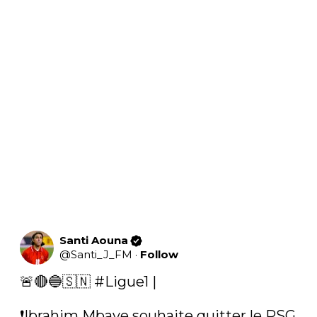
Santi Aouna
@
Santi_J_FM
·
Follow
🚨🔴🔵🇸🇳 
#Ligue1
 |

❗️Ibrahim Mbaye souhaite quitter le PSG, 