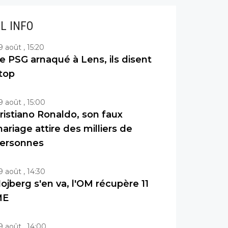
IL INFO
9 août , 15:20
e PSG arnaqué à Lens, ils disent
top
9 août , 15:00
ristiano Ronaldo, son faux
ariage attire des milliers de
ersonnes
9 août , 14:30
ojberg s'en va, l'OM récupère 11
ME
9 août , 14:00