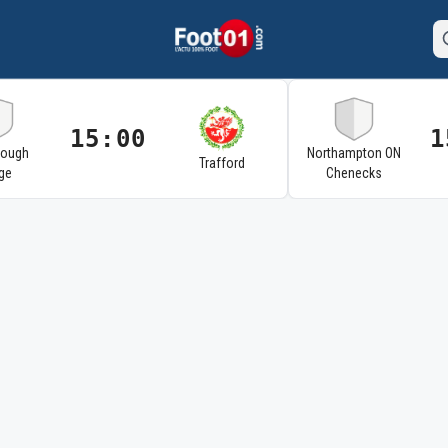
15:00
1
rough
Northampton ON
Trafford
ge
Chenecks