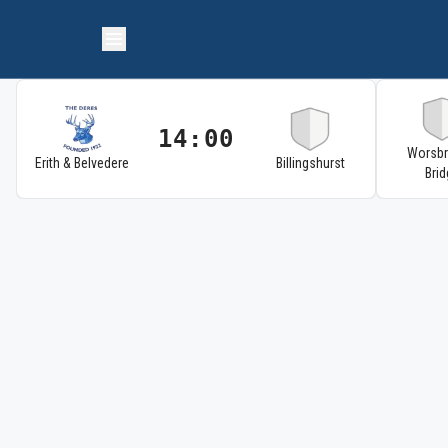
14:00
Worsb
Erith & Belvedere
Billingshurst
Brid