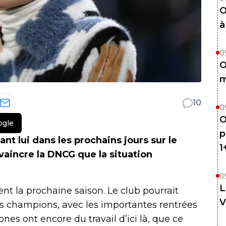
O
à
0
O
m
10
0
O
ogle
p
nt lui dans les prochains jours sur le
1
nvaincre la DNCG que la situation
0
L
nt la prochaine saison. Le club pourrait
V
s champions, avec les importantes rentrées
es ont encore du travail d’ici là, que ce