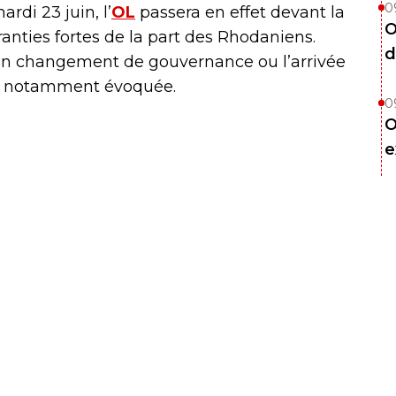
0
ardi 23 juin, l’
OL
passera en effet devant la
O
ranties fortes de la part des Rhodaniens.
d
d’un changement de gouvernance ou l’arrivée
nt notamment évoquée.
0
O
e