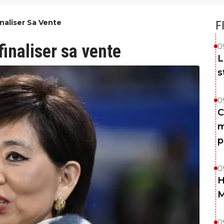
naliser Sa Vente
F
finaliser sa vente
0
L
s
0
C
m
p
0
H
0