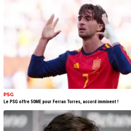
A ce poste , il y a du matériel en L1 , mais certains sont 
chanceux ( ASM- etc ....)
0
+
Répondre
TheRockGone
29 septembre 2025 à 10:34
+
537
Sur le match de Lille la chance n'a rien a voir 😏
3
+
Répondre
alex
29 septembre 2025 à 8:42
+
1698
Je n'etais pas fan de perri que je ne trouvais pas rassuran
tout .. dans bcp de domaine.
Il etait vraiment tres tres bon sur sa ligne et les degag
a la main.
PSG
Sur les centres les corners dans les sorties et balle au pie
Le PSG offre 50ME pour Ferran Torres, accord imminent !
c'etait souvent limite
Je trouve grief tres serein
2
+
Répondre