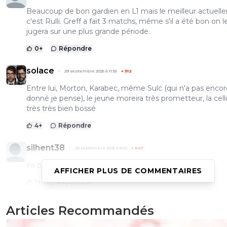
Beaucoup de bon gardien en L1 mais le meilleur actuel
c'est Rulli. Greff a fait 3 matchs, même s'il a été bon on l
jugera sur une plus grande période.
0
+
Répondre
solace
29 septembre 2025 à 11:55
+
312
Entre lui, Morton, Karabec, même Sulc (qui n'a pas encor
donné je pense), le jeune moreira très prometteur, la cell
très très bien bossé
4
+
Répondre
silhent38
29 septembre 2025 à 9:10
+
347
Ya des bon gardien en ligue 1 la plupart des équipes
AFFICHER PLUS DE COMMENTAIRES
1
+
Répondre
Articles Recommandés
parisforever
29 septembre 2025 à 9:01
+
794