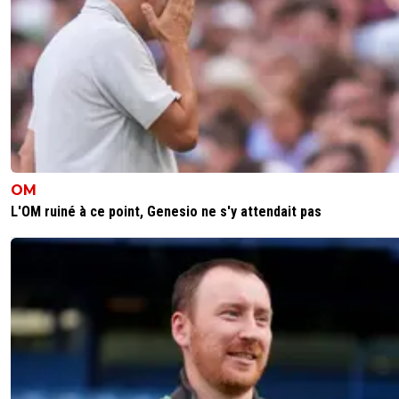
6
+
Répondre
OM
L'OM ruiné à ce point, Genesio ne s'y attendait pas