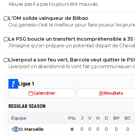
Abuse pas il a pas toujours été mauvais
L'OM solide vainqueur de Bilbao
Oui, genesio c'est le meilleur pour faire joueur les jeune
c'est positif
Le PSG boucle un transfert incompréhensible à 35
J'imagine qu'on prépare un potentiel départ de Cheval
l'été prochain au cas où il laisserait encore filer sa chanc
Liverpool a son feu vert, Barcola veut quitter le PS
évitera un panic buy tout en misant sur un très bon je
Liverpool on abandonné ils vont fait ça communiquer off
gardien.
le joueur a pas suivis la préparation, Liverpool vont pas
dépenser une fortune pour un joueur qui a suivis auc
Ligue 1
préparation avec Liverpool, Liverpool on déjà fait la bêtise sur
Calendrier
Résultats
isak l année dernière, ils veulent pas refaire la même bê
REGULAR SEASON
Équipe
Pts
J
V
N
D
BP
BC
1
O
.
Marseille
0
0
0
0
0
0
0