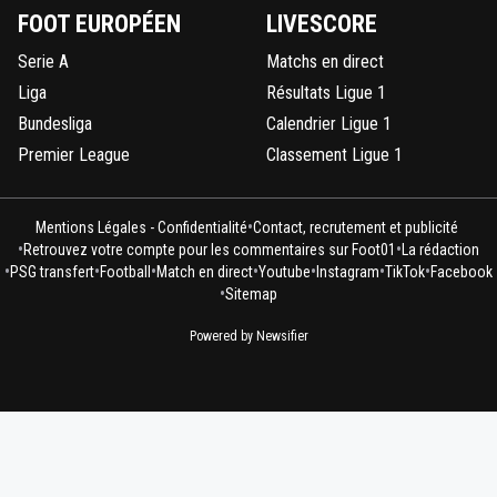
FOOT EUROPÉEN
LIVESCORE
Serie A
Matchs en direct
Liga
Résultats Ligue 1
Bundesliga
Calendrier Ligue 1
Premier League
Classement Ligue 1
•
Mentions Légales - Confidentialité
Contact, recrutement et publicité
•
•
Retrouvez votre compte pour les commentaires sur Foot01
La rédaction
•
•
•
•
•
•
•
PSG transfert
Football
Match en direct
Youtube
Instagram
TikTok
Facebook
•
Sitemap
Powered by Newsifier