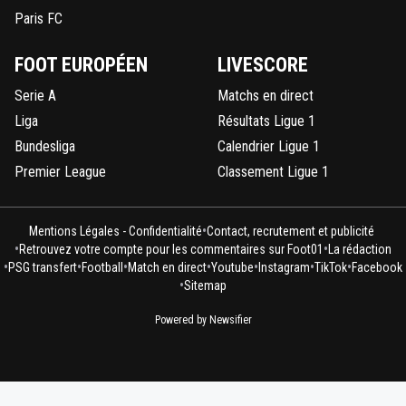
Paris FC
FOOT EUROPÉEN
LIVESCORE
Serie A
Matchs en direct
Liga
Résultats Ligue 1
Bundesliga
Calendrier Ligue 1
Premier League
Classement Ligue 1
•
Mentions Légales - Confidentialité
Contact, recrutement et publicité
•
•
Retrouvez votre compte pour les commentaires sur Foot01
La rédaction
•
•
•
•
•
•
•
PSG transfert
Football
Match en direct
Youtube
Instagram
TikTok
Facebook
•
Sitemap
Powered by Newsifier