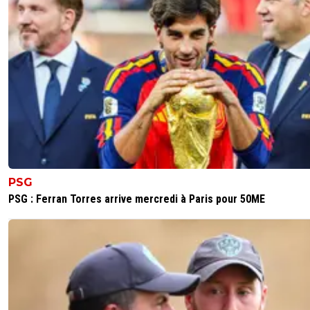
Descamps n'a pas eu de bol de se blesser à ce moment.
nous vois pas remettre Greif sur le banc après sa prestati
0
+
Répondre
vincedelyon
19 septembre 2025 à 23:12
+
104
la question ne se pose plus pour la place de n°1
0
+
Répondre
wifo
19 septembre 2025 à 23:05
+
373
PSG
Grace à lui l'OL a 3 pts au lieu de 1
PSG : Ferran Torres arrive mercredi à Paris pour 50ME
0
+
Répondre
titeuf42
20 septembre 2025 à 9:25
+
414
Surtout le sauvetage de la tête de Mata sur le lign
la dernière action
1
+
Répondre