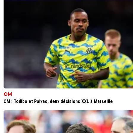
footballolinternational
19 septembre 2025 à 23:54
+
200
Un excellent gardien bien supérieur à Lucas Perri pour m
Tessman était en feu s'il maintien ce niveau toute la sais
avec Morton et Tolisso l'OL aura sans doute le meilleur m
de terrain derrière le PSG
0
+
Répondre
alex
20 septembre 2025 à 9:52
+
1686
Perso je n'etais pas un grand fan de perri qui ne res
pas la serenité balle au pied et dans bcp de domai
comme sur les centres ou coup de pied arreté.. Je
flippais tjs avec lui ..
Sur sa ligne par contre perri etait vraiment bon.
Maintenant je jugerais ce gardien dans le temps p
OM
un match surtout vu le peu d'occaz qu'il y a eu co
OM : Todibo et Paixao, deux décisions XXL à Marseille
angevin
0
+
Répondre
neo
19 septembre 2025 à 23:45
+
63