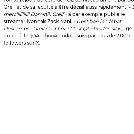
Greif et de sa faculté à être décisif aussi rapidement.
« 
merciiiiiiiiiii Dominik Greif »
a par exemple publié le
streamer lyonnais Zack Nani.
« C'est bon le "débat"
Descamps - Greif c'est fini ? C'est ÇA être décisif »
juge
quant à lui @AnthooAlgodon, suivi par plus de 7.000
followers sur X.