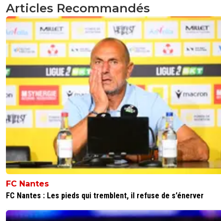
0
+
Répondre
Articles Recommandés
johnny-m71
20 septembre 2025 à 7:04
+
182
Non mais fait arrêter,il a fait 1 match et ça y est titulaire ?
Arrêtez l'enflammade, encore quelques matchs et on ve
3
+
Répondre
neo
20 septembre 2025 à 15:25
+
63
Bah oui titulaire, il était déjà censé l'être depuis le
0
+
Répondre
DouglasAlafraise
20 septembre 2025 à 15:36
+
522
dites donc pour une saison annoncé comme
merdique elle est plutot reussi^^Bon ce n'est 
encore un football champagne mais c'est effic
FC Nantes
0
+
Répondre
FC Nantes : Les pieds qui tremblent, il refuse de s’énerver