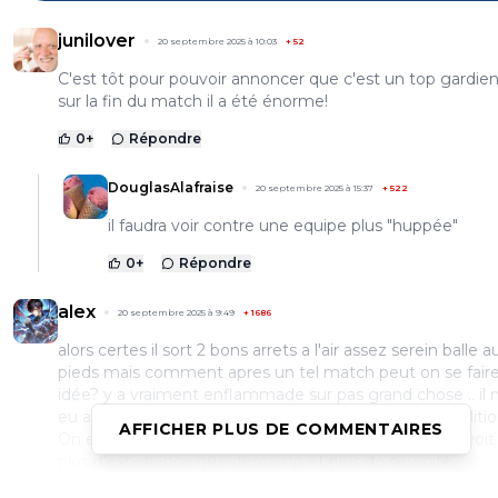
junilover
20 septembre 2025 à 10:03
+
52
C'est tôt pour pouvoir annoncer que c'est un top gardien
sur la fin du match il a été énorme!
0
+
Répondre
DouglasAlafraise
20 septembre 2025 à 15:37
+
522
il faudra voir contre une equipe plus "huppée"
0
+
Répondre
alex
20 septembre 2025 à 9:49
+
1686
alors certes il sort 2 bons arrets a l'air assez serein balle a
pieds mais comment apres un tel match peut on se fair
idée? y a vraiment enflammade sur pas grand chose .. il n
eu a faire pendant 90min juste pendant le temps addition
AFFICHER PLUS DE COMMENTAIRES
On en saura plus a la fin des 5 semaines meme si on voit q
plus d'experience que descamp et plus de serenité.