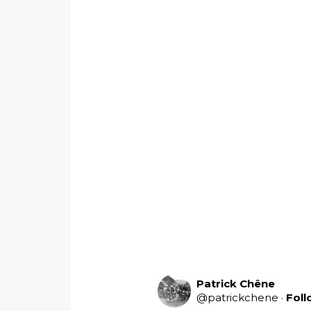
Patrick Chêne
@
patrickchene
·
Fol