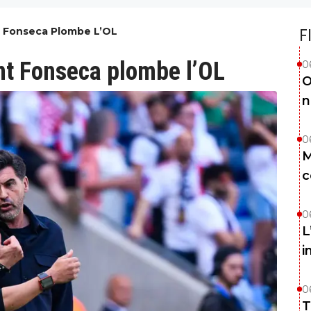
 Fonseca Plombe L’OL
F
t Fonseca plombe l’OL
0
O
n
0
M
c
0
L
i
0
T