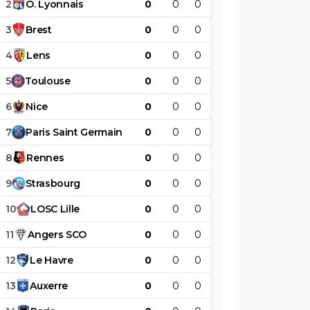
2
O
.
Lyonnais
0
0
0
0
0
0
3
Brest
0
0
0
0
0
0
4
Lens
0
0
0
0
0
0
5
Toulouse
0
0
0
0
0
0
6
Nice
0
0
0
0
0
0
7
Paris
Saint
Germain
0
0
0
0
0
0
8
Rennes
0
0
0
0
0
0
9
Strasbourg
0
0
0
0
0
0
10
LOSC
Lille
0
0
0
0
0
0
11
Angers
SCO
0
0
0
0
0
0
12
Le
Havre
0
0
0
0
0
0
13
Auxerre
0
0
0
0
0
0