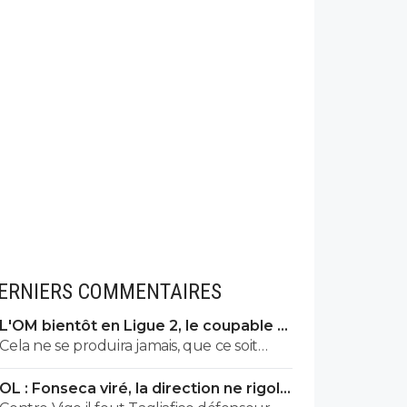
ERNIERS COMMENTAIRES
L'OM bientôt en Ligue 2, le coupable a
un nom
Cela ne se produira jamais, que ce soit
administrativement ou sportivement.
OL : Fonseca viré, la direction ne rigole
Pour la bonne raison que tout comme
plus