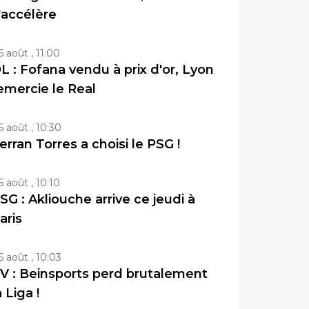
'accélère
6 août , 11:00
L : Fofana vendu à prix d'or, Lyon
emercie le Real
6 août , 10:30
erran Torres a choisi le PSG !
6 août , 10:10
SG : Akliouche arrive ce jeudi à
aris
6 août , 10:03
V : Beinsports perd brutalement
a Liga !