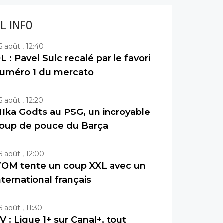
IL INFO
6 août , 12:40
L : Pavel Sulc recalé par le favori
uméro 1 du mercato
6 août , 12:20
Ika Godts au PSG, un incroyable
oup de pouce du Barça
6 août , 12:00
’OM tente un coup XXL avec un
nternational français
6 août , 11:30
V : Ligue 1+ sur Canal+, tout