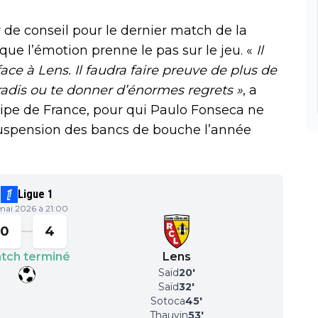
 de conseil pour le dernier match de la
 que l’émotion prenne le pas sur le jeu. «
Il
ace à Lens. Il faudra faire preuve de plus de
aradis ou te donner d’énormes regrets »
, a
uipe de France, pour qui Paulo Fonseca ne
suspension des bancs de bouche l’année
Ligue 1
mai 2026 à 21:00
0
4
tch terminé
Lens
Saïd
20
'
Saïd
32
'
Sotoca
45
'
Thauvin
53
'