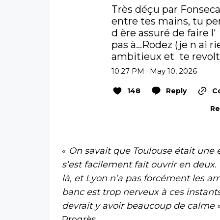
Très déçu par Fonseca.
entre tes mains, tu per
d ère assuré de faire l'
pas à...Rodez (je n ai r
ambitieux et  te revolt
10:27 PM · May 10, 2026
148
Reply
Co
Re
«
On savait que Toulouse était une é
s’est facilement fait ouvrir en deu
là, et Lyon n’a pas forcément les a
banc est trop nerveux à ces instants. 
devrait y avoir beaucoup de calme
Progrès.