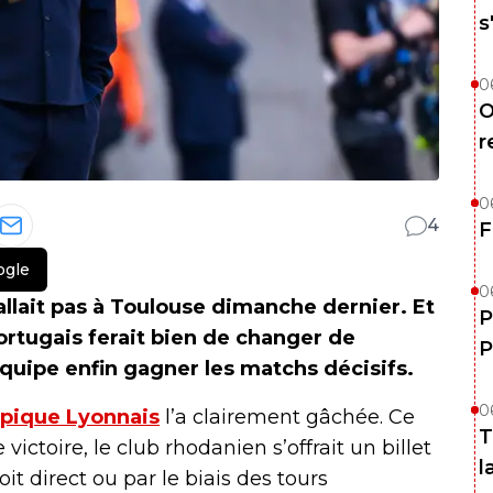
s
0
O
r
0
4
F
ogle
0
allait pas à Toulouse dimanche dernier. Et
P
ortugais ferait bien de changer de
P
quipe enfin gagner les matchs décisifs.
0
mpique Lyonnais
l’a clairement gâchée. Ce
T
ictoire, le club rhodanien s’offrait un billet
l
it direct ou par le biais des tours