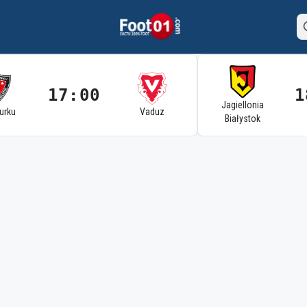
17:00
1
Jagiellonia
Turku
Vaduz
Białystok