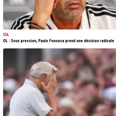
Moussa Niakhaté suspendu pour le match de qualif du
troisième tour (tout comme Nicolas Tagliafico d'ailleurs)
ça fait vraiment beaucoup
1
+
Répondre
SidneyBallondOr
08 juin 2026 à 8:54
+
707
OL
OL : Sous pression, Paulo Fonseca prend une décision radicale
au revoir et merci
combien va t il rapporter?
3
+
Répondre