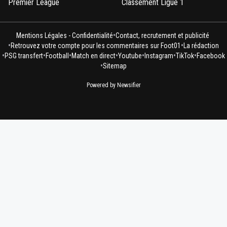
Premier League
Classement Ligue 1
•
Mentions Légales - Confidentialité
Contact, recrutement et publicité
•
•
Retrouvez votre compte pour les commentaires sur Foot01
La rédaction
•
•
•
•
•
•
•
PSG transfert
Football
Match en direct
Youtube
Instagram
TikTok
Facebook
•
Sitemap
Powered by Newsifier