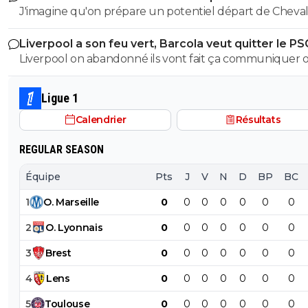
J'imagine qu'on prépare un potentiel départ de Cheval
l'été prochain au cas où il laisserait encore filer sa chanc
Liverpool a son feu vert, Barcola veut quitter le PS
évitera un panic buy tout en misant sur un très bon je
Liverpool on abandonné ils vont fait ça communiquer off
gardien.
le joueur a pas suivis la préparation, Liverpool vont pas
dépenser une fortune pour un joueur qui a suivis auc
Ligue 1
préparation avec Liverpool, Liverpool on déjà fait la bêtise sur
Calendrier
Résultats
isak l année dernière, ils veulent pas refaire la même bê
REGULAR SEASON
Équipe
Pts
J
V
N
D
BP
BC
1
O
.
Marseille
0
0
0
0
0
0
0
2
O
.
Lyonnais
0
0
0
0
0
0
0
3
Brest
0
0
0
0
0
0
0
4
Lens
0
0
0
0
0
0
0
5
Toulouse
0
0
0
0
0
0
0