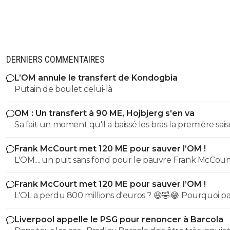
DERNIERS COMMENTAIRES
L’OM annule le transfert de Kondogbia
Putain de boulet celui-là
OM : Un transfert à 90 ME, Hojbjerg s'en va
Sa fait un moment qu'il a baissé les bras la première saiso
etait top mais depuis quelques match etait en dessus. 
Frank McCourt met 120 ME pour sauver l’OM !
et bon vent a lui pour le reste de sa carrière ...
L'OM.... un puit sans fond pour le pauvre Frank McCourt
Frank McCourt met 120 ME pour sauver l’OM !
L'OL a perdu 800 millions d'euros ? 😆🤣😂 Pourquoi pas un
milliard tant que tu y es ! ^^
Liverpool appelle le PSG pour renoncer à Barcola