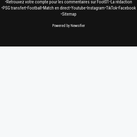
•
•
Retrouvez votre compte pour les commentaires sur Foot01
La rédaction
•
•
•
•
•
•
•
PSG transfert
Football
Match en direct
Youtube
Instagram
TikTok
Facebook
•
Sitemap
Powered by Newsifier