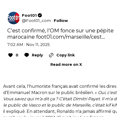
Foot01
@
Foot01_com
·
Follow
C'est confirmé, l'OM fonce sur une pépite 
marocaine 
foot01.com/marseille/cest…
7:02 AM · Nov 11, 2025
0
Reply
Copy link
Read more on X
Avant cela, l'humoriste français avait confirmé les dires
d'Emmanuel Macron sur le public brésilien. «
Oui, c’est 
Vous savez qui m’a dit ça ? C’était Dimitri Payet. Il m’a d
le public de Vasco et le public de Marseille, c’était kif kif
il expliqué. En attendant, Ronaldo n'a jamais affirmé qu