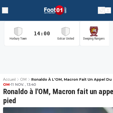
14:00
1
Horbury Town
Golcar United
Deeping Rangers
Accueil
OM
Ronaldo À L'OM, Macron Fait Un Appel Du
OM
•
11 NOV. , 13:40
Ronaldo à l'OM, Macron fait un appe
pied