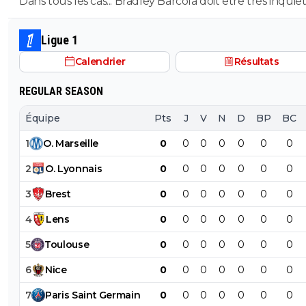
Dans tous les cas... Bradley Barcola doit être très inquiet. C
qui est vraiment compréhensible lorsque l'on sait co
le PSG a traiter Kylian Mbappé lorsqu'il avait voulu quit
Ligue 1
PSG.
Calendrier
Résultats
REGULAR SEASON
Équipe
Pts
J
V
N
D
BP
BC
1
O
.
Marseille
0
0
0
0
0
0
0
2
O
.
Lyonnais
0
0
0
0
0
0
0
3
Brest
0
0
0
0
0
0
0
4
Lens
0
0
0
0
0
0
0
5
Toulouse
0
0
0
0
0
0
0
6
Nice
0
0
0
0
0
0
0
7
Paris
Saint
Germain
0
0
0
0
0
0
0