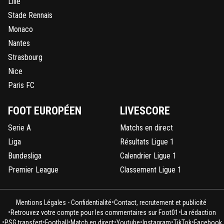
Lille
Stade Rennais
Monaco
Nantes
Strasbourg
Nice
Paris FC
FOOT EUROPÉEN
LIVESCORE
Serie A
Matchs en direct
Liga
Résultats Ligue 1
Bundesliga
Calendrier Ligue 1
Premier League
Classement Ligue 1
•
Mentions Légales - Confidentialité
Contact, recrutement et publicité
•
•
Retrouvez votre compte pour les commentaires sur Foot01
La rédaction
•
•
•
•
•
•
•
PSG transfert
Football
Match en direct
Youtube
Instagram
TikTok
Facebook