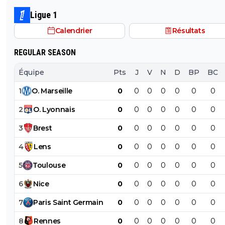
Ligue 1
Calendrier
Résultats
REGULAR SEASON
Équipe
Pts
J
V
N
D
BP
BC
1
O
.
Marseille
0
0
0
0
0
0
0
2
O
.
Lyonnais
0
0
0
0
0
0
0
3
Brest
0
0
0
0
0
0
0
4
Lens
0
0
0
0
0
0
0
5
Toulouse
0
0
0
0
0
0
0
6
Nice
0
0
0
0
0
0
0
7
Paris
Saint
Germain
0
0
0
0
0
0
0
8
Rennes
0
0
0
0
0
0
0