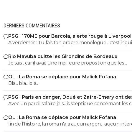
DERNIERS COMMENTAIRES
PSG : 170ME pour Barcola, alerte rouge à Liverpool
A verdemer : Tu fais ton propre monologue... c'est inquiétant
non ? Tu devrais consulter un spécialiste. ^^
Rio Mavuba quitte les Girondins de Bordeaux
Je sais... car il avait une meilleure proposition que les
Girondins de Bordeaux. Il était en contact depuis bien
OL : La Roma se déplace pour Malick Fofana
longtemps avec le LOSC. Les Girondins aurait pu le retenir
Bla... bla... bla...
avec une meilleure offre. Mais toi... pas comprendre ! ^^
PSG : Paris en danger, Doué et Zaïre-Emery ont de
offres
Avec un pareil salaire je suis sceptique concernant les 
qui recruteraient ZAÏRE,du pipeau..
OL : La Roma se déplace pour Malick Fofana
fin de l'histoire, la roma n'a a aucun argent. aucun inter
evoquer cette piste a part des clics