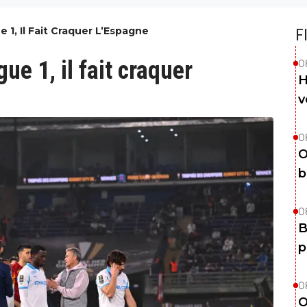
 1, Il Fait Craquer L’Espagne
F
ue 1, il fait craquer
0
H
v
0
O
b
0
B
p
0
O