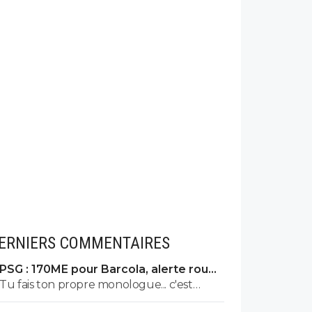
ERNIERS COMMENTAIRES
PSG : 170ME pour Barcola, alerte rouge
à Liverpool
Tu fais ton propre monologue... c'est
inquiétant non ? Tu devrais consulter un