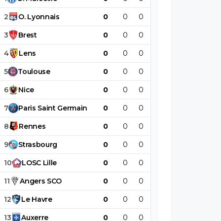
2
O
.
Lyonnais
0
0
0
0
0
0
3
Brest
0
0
0
0
0
0
4
Lens
0
0
0
0
0
0
5
Toulouse
0
0
0
0
0
0
6
Nice
0
0
0
0
0
0
7
Paris
Saint
Germain
0
0
0
0
0
0
8
Rennes
0
0
0
0
0
0
9
Strasbourg
0
0
0
0
0
0
10
LOSC
Lille
0
0
0
0
0
0
11
Angers
SCO
0
0
0
0
0
0
12
Le
Havre
0
0
0
0
0
0
13
Auxerre
0
0
0
0
0
0