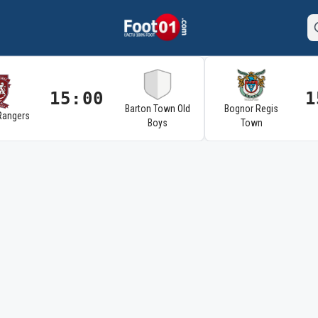
15:00
1
Barton Town Old
Bognor Regis
Rangers
Boys
Town