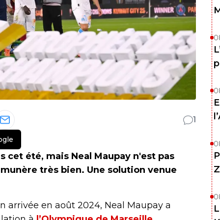
M
0
L
p
0
E
l
1
ogle
0
P
s cet été, mais Neal Maupay n'est pas
Z
rémunère très bien. Une solution venue
0
n arrivée en août 2024, Neal Maupay a
L
ulation à
l’Olympique de Marseille
.