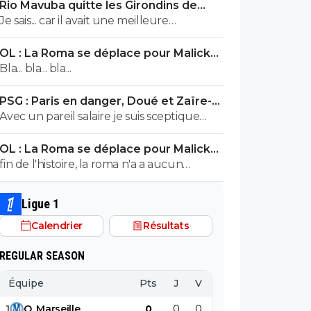
Rio Mavuba quitte les Girondins de
spécialiste. ^^
Bordeaux
Je sais... car il avait une meilleure
proposition que les Girondins de
OL : La Roma se déplace pour Malick
Bordeaux. Il était en contact depuis bien
Fofana
Bla... bla... bla...
longtemps avec le LOSC. Les Girondins
aurait pu le retenir avec une meilleure
PSG : Paris en danger, Doué et Zaïre-
offre. Mais toi... pas comprendre ! ^^
Emery ont des offres
Avec un pareil salaire je suis sceptique
concernant les clubs qui recruteraient
OL : La Roma se déplace pour Malick
ZAÏRE,du pipeau..
Fofana
fin de l'histoire, la roma n'a a aucun
argent. aucun interet d evoquer cette
piste a part des clics
Ligue 1
Calendrier
Résultats
REGULAR SEASON
Équipe
Pts
J
V
N
D
BP
B
1
O
.
Marseille
0
0
0
0
0
0