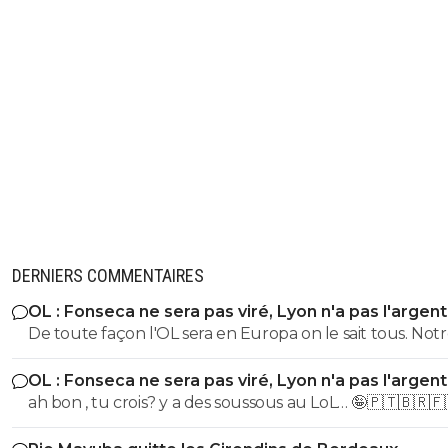
DERNIERS COMMENTAIRES
OL : Fonseca ne sera pas viré, Lyon n'a pas l'argen
le faire
De toute façon l'OL sera en Europa on le sait tous. Not
grosse connerie est d'avoir vendangé la fin de saison de
OL : Fonseca ne sera pas viré, Lyon n'a pas l'argen
On est d'ailleurs dans la continuité.... Un tour préliminaire
le faire
ah bon , tu crois? y a des soussous au LoL… 🤪🇵🇹🇧🇷🇫
c'est toujours une belle merde, d'autant + quand on a
budget réduit.