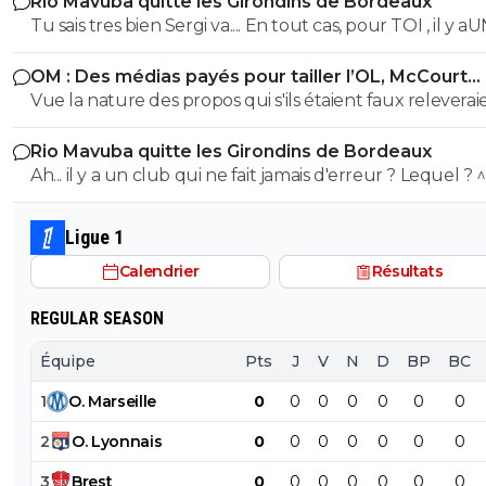
Rio Mavuba quitte les Girondins de Bordeaux
Tu sais tres bien Sergi va.... En tout cas, pour TOI , il y a
SEUL CLUB qui est parfait... Et qui QUOI QU IL ARRIVE 
OM : Des médias payés pour tailler l’OL, McCourt
sera JMAIS critiqué par toi..... Tu te rends compte que tu
accusé
Vue la nature des propos qui s'ils étaient faux releverai
seul a defendre mordicus le mec qui a faillit couler ton
la diffamation, je penses que c'est bien documenté et vé
mon pauvre vieux fou... tu t'en rends compte au moins
Rio Mavuba quitte les Girondins de Bordeaux
Ah... il y a un club qui ne fait jamais d'erreur ? Lequel ? 
Ligue 1
Calendrier
Résultats
REGULAR SEASON
Équipe
Pts
J
V
N
D
BP
BC
1
O
.
Marseille
0
0
0
0
0
0
0
2
O
.
Lyonnais
0
0
0
0
0
0
0
3
Brest
0
0
0
0
0
0
0