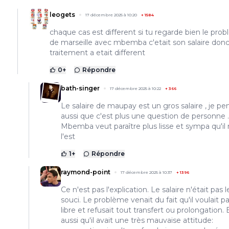
leogets
17 décembre 2025 à 10:20
+
1584
chaque cas est different si tu regarde bien le pro
de marseille avec mbemba c'etait son salaire donc 
traitement a etait different
0
+
Répondre
bath-singer
17 décembre 2025 à 10:22
+
366
Le salaire de maupay est un gros salaire , je pe
aussi que c'est plus une question de personne ..
Mbemba veut paraître plus lisse et sympa qu'il
l'est
1
+
Répondre
raymond-point
17 décembre 2025 à 10:37
+
1396
Ce n'est pas l'explication. Le salaire n'était pas l
souci. Le problème venait du fait qu'il voulait pa
libre et refusait tout transfert ou prolongation. 
aussi qu'il avait une très mauvaise attitude: