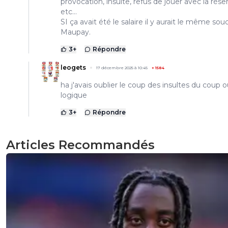
provocation, insulte, refus de jouer avec la rése
etc...
SI ça avait été le salaire il y aurait le même sou
Maupay.
3
+
Répondre
leogets
17 décembre 2025 à 10:45
+
1584
ha j'avais oublier le coup des insultes du coup o
logique
3
+
Répondre
Articles Recommandés