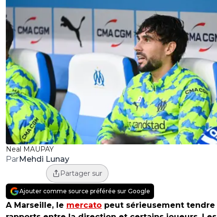
Neal MAUPAY
Mehdi Lunay
Par
Partager sur
Ajouter comme source préférée sur Google
A Marseille, le
mercato
peut sérieusement tendre 
rapports entre la direction et certains joueurs. Les