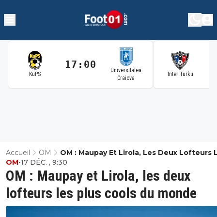
17:00
1
Universitatea
KuPS
Inter Turku
Craiova
Accueil
OM
OM : Maupay Et Lirola, Les Deux Lofteurs 
OM
•
17 DÉC. , 9:30
Plus Cools Du Monde
OM : Maupay et Lirola, les deux
lofteurs les plus cools du monde