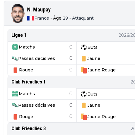
N. Maupay
France
•
Âge
29
•
Attaquant
Ligue 1
2026/2
0
Matchs
Buts
0
Passes décisives
Jaune
0
Rouge
Jaune
Rouge
Club Friendlies 1
2
0
Matchs
Buts
0
Passes décisives
Jaune
0
Rouge
Jaune
Rouge
Club Friendlies 3
2