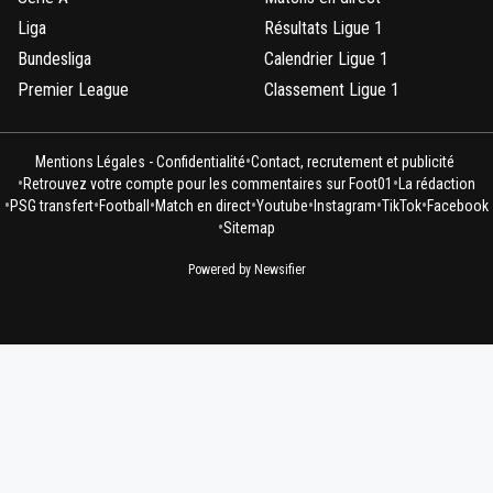
Liga
Résultats Ligue 1
Bundesliga
Calendrier Ligue 1
Premier League
Classement Ligue 1
•
Mentions Légales - Confidentialité
Contact, recrutement et publicité
•
•
Retrouvez votre compte pour les commentaires sur Foot01
La rédaction
•
•
•
•
•
•
•
PSG transfert
Football
Match en direct
Youtube
Instagram
TikTok
Facebook
•
Sitemap
Powered by Newsifier