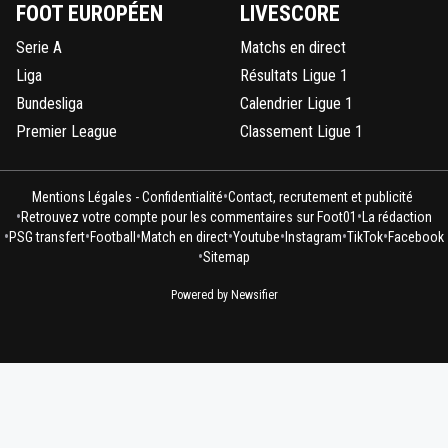
FOOT EUROPÉEN
LIVESCORE
Serie A
Matchs en direct
Liga
Résultats Ligue 1
Bundesliga
Calendrier Ligue 1
Premier League
Classement Ligue 1
•
Mentions Légales - Confidentialité
Contact, recrutement et publicité
•
•
Retrouvez votre compte pour les commentaires sur Foot01
La rédaction
•
•
•
•
•
•
•
PSG transfert
Football
Match en direct
Youtube
Instagram
TikTok
Facebook
•
Sitemap
Powered by Newsifier