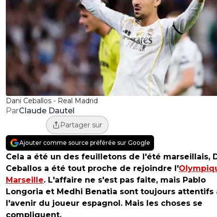
Dani Ceballos - Real Madrid
Claude Dautel
Par
Partager sur
Ajouter comme source préférée sur Google
Cela a été un des feuilletons de l'été marseillais, 
Ceballos a été tout proche de rejoindre l'
Olympiq
Marseille
. L'affaire ne s'est pas faite, mais Pablo
Longoria et Medhi Benatia sont toujours attentifs 
l'avenir du joueur espagnol. Mais les choses se
compliquent.