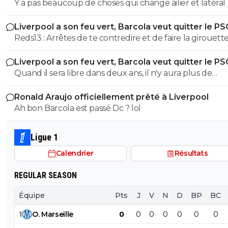
Y a pas beaucoup de choses qui change ailier et latéral
Liverpool a son feu vert, Barcola veut quitter le PS
Reds13 : Arrêtes de te contredire et de faire la girouette,
une memoire de poisson rouge, tu me dis que barcola s
Liverpool a son feu vert, Barcola veut quitter le PS
de Liverpool pour négocier une prolongation alors que
Quand il sera libre dans deux ans, il n'y aura plus de
commentaires plus haut tu dis qu il partira libre dans 2
négociations entre clubs. Dans un an et demi, le joueur
mdr
Ronald Araujo officiellement prêté à Liverpool
où il veut, le club n'aura plus son mot à dire. On voit q
Ah bon Barcola est passé Dc ? lol
l'intelligence dégouline de partout chez toi.
Ligue 1
Calendrier
Résultats
REGULAR SEASON
Équipe
Pts
J
V
N
D
BP
BC
1
O
.
Marseille
0
0
0
0
0
0
0