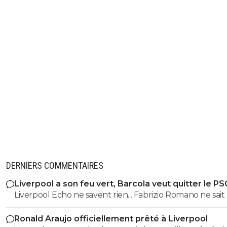
DERNIERS COMMENTAIRES
Liverpool a son feu vert, Barcola veut quitter le PS
Liverpool Echo ne savent rien... Fabrizio Romano ne sait r
Il n'y a que Reds13 qui sait tout sur tout. 👏🏻👏🏻👏🏻
Ronald Araujo officiellement prêté à Liverpool