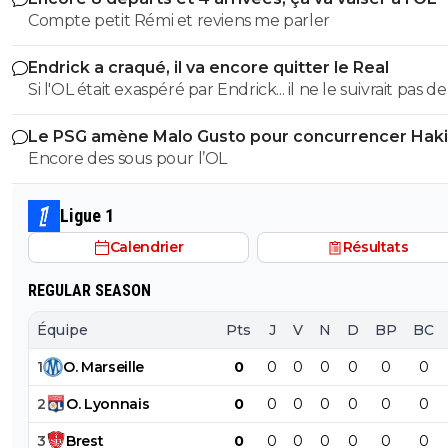
Compte petit Rémi et reviens me parler
Endrick a craqué, il va encore quitter le Real
Si l'OL était exaspéré par Endrick... il ne le suivrait pas de
près. Bref... Quand l'équipe sera complète... ce sera beaucoup
Le PSG amène Malo Gusto pour concurrencer Hak
mieux.
Encore des sous pour l’OL
Ligue 1
Calendrier
Résultats
REGULAR SEASON
Équipe
Pts
J
V
N
D
BP
BC
1
O
.
Marseille
0
0
0
0
0
0
0
2
O
.
Lyonnais
0
0
0
0
0
0
0
3
Brest
0
0
0
0
0
0
0