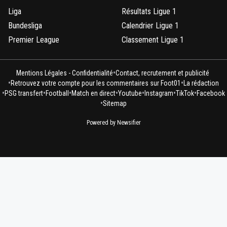
Liga
Résultats Ligue 1
Bundesliga
Calendrier Ligue 1
Premier League
Classement Ligue 1
•
Mentions Légales - Confidentialité
Contact, recrutement et publicité
•
•
Retrouvez votre compte pour les commentaires sur Foot01
La rédaction
•
•
•
•
•
•
•
PSG transfert
Football
Match en direct
Youtube
Instagram
TikTok
Facebook
•
Sitemap
Powered by Newsifier