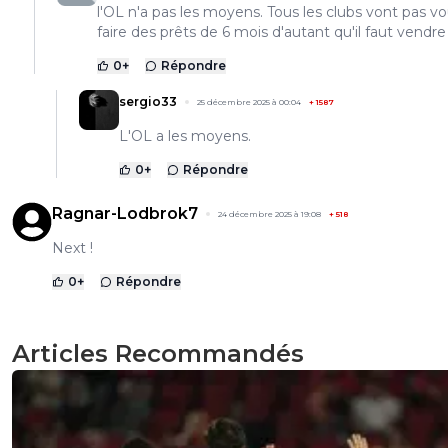
l'OL n'a pas les moyens. Tous les clubs vont pas v
faire des prêts de 6 mois d'autant qu'il faut vendre
0
+
Répondre
sergio33
25 décembre 2025 à 00:04
+
1587
L'OL a les moyens.
0
+
Répondre
Ragnar-Lodbrok7
24 décembre 2025 à 19:08
+
518
Next !
0
+
Répondre
Articles Recommandés