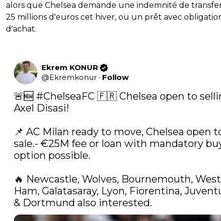
alors que Chelsea demande une indemnité de transfe
25 millions d'euros cet hiver, ou un prêt avec obligatio
d'achat.
Ekrem KONUR
@
Ekremkonur
·
Follow
🚨🆕 
#ChelseaFC
 🇫🇷 Chelsea open to selli
Axel Disasi!

📌 AC Milan ready to move, Chelsea open to
sale.- €25M fee or loan with mandatory buy
option possible.

🔥 Newcastle, Wolves, Bournemouth, West 
Ham, Galatasaray, Lyon, Fiorentina, Juventu
& Dortmund also interested. 