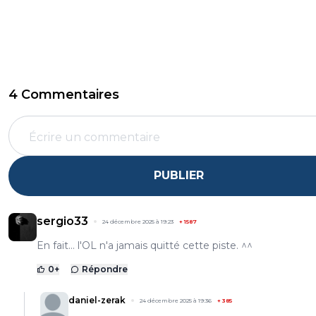
4 Commentaires
PUBLIER
sergio33
24 décembre 2025 à 19:23
+
1587
En fait... l'OL n'a jamais quitté cette piste. ^^
0
+
Répondre
daniel-zerak
24 décembre 2025 à 19:36
+
385