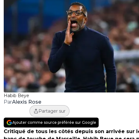
Habib Beye
Alexis Rose
Par
Partager sur
Ajouter comme source préférée sur Google
Critiqué de tous les côtés depuis son arrivée sur l
banc de touche de Marseille, Habib Beye ne sera 