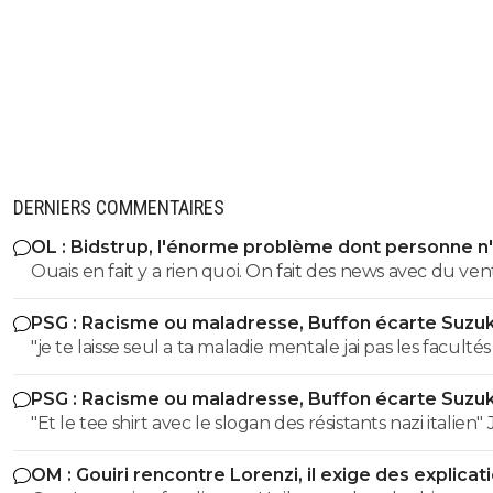
DERNIERS COMMENTAIRES
OL : Bidstrup, l'énorme problème dont personne n
parler
Ouais en fait y a rien quoi. On fait des news avec du ven
PSG : Racisme ou maladresse, Buffon écarte Suzuk
"je te laisse seul a ta maladie mentale jai pas les facultés 
pas toubib ni psychiatre" Ah ah tu es très drole ! Tu nous
PSG : Racisme ou maladresse, Buffon écarte Suzuk
parles de résistants nazis lol italliens de surcroit lol Mais les
"Et le tee shirt avec le slogan des résistants nazi italien" J'en
malades se sont ceux qui remarquent que du raconte
reviens tjr pas !! comment peut on etre aussi ignare po
n'importe quoi !! Tu as été fini à la pisse toi très clairement ! Tu
OM : Gouiri rencontre Lorenzi, il exige des explicat
sortir des conneries pareil !! Déjà penser que les italiens ont
as 50 de QI ca saute aux yeux ! Je suis sur tu dois etre 