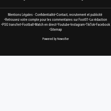
•
Mentions Légales - Confidentialité
Contact, recrutement et publicité
•
•
Retrouvez votre compte pour les commentaires sur Foot01
La rédaction
•
•
•
•
•
•
•
PSG transfert
Football
Match en direct
Youtube
Instagram
TikTok
Facebook
•
Sitemap
Powered by Newsifier