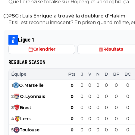
Que Lorenzi se focalise sur Hojberg et kondogbia, ça
été nazi faut etre sacrément débile... Mais le coup des
petite racaille de quartier pour etre aussi peu cultivé
résolvera le pb Gouiri et Paixao
résistants nazis, alors là on atteint des sommets de débili
PSG : Luis Enrique a trouvé la doublure d'Hakimi
Fais pas genre tu connais la politique de Mussolini alor
Et s'il est reconnu innocent? En prison quand même, e
tu savais meme pas qu'n Italie c'est le fascisme et pas le
que joueur du PSG ^^ Et on prend le pari que s'il est
nazisme y'a 24h !! Le mec connait pas les bases des cours
innocent les arriérés habituels diront que c'est Nasser q
d'histoires au collège, mais il continue à faire genre c'es
Ligue 1
allongé le fric ;)
expert du fascisme !! Ah ah sacré bouffon inculte
Calendrier
Résultats
REGULAR SEASON
Équipe
Pts
J
V
N
D
BP
BC
1
O
.
Marseille
0
0
0
0
0
0
0
2
O
.
Lyonnais
0
0
0
0
0
0
0
3
Brest
0
0
0
0
0
0
0
4
Lens
0
0
0
0
0
0
0
5
Toulouse
0
0
0
0
0
0
0