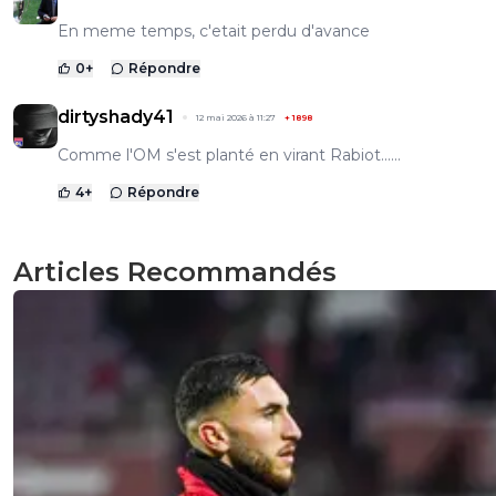
En meme temps, c'etait perdu d'avance
0
+
Répondre
dirtyshady41
12 mai 2026 à 11:27
+
1898
Comme l'OM s'est planté en virant Rabiot......
4
+
Répondre
Articles Recommandés