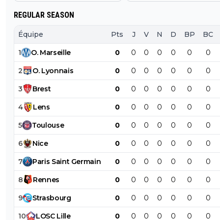
REGULAR SEASON
Équipe
Pts
J
V
N
D
BP
BC
1
O
.
Marseille
0
0
0
0
0
0
0
2
O
.
Lyonnais
0
0
0
0
0
0
0
3
Brest
0
0
0
0
0
0
0
4
Lens
0
0
0
0
0
0
0
5
Toulouse
0
0
0
0
0
0
0
6
Nice
0
0
0
0
0
0
0
7
Paris
Saint
Germain
0
0
0
0
0
0
0
8
Rennes
0
0
0
0
0
0
0
9
Strasbourg
0
0
0
0
0
0
0
10
LOSC
Lille
0
0
0
0
0
0
0