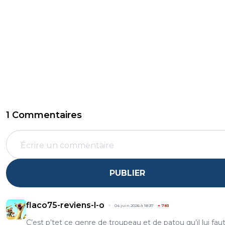
1 Commentaires
PUBLIER
flaco75-reviens-l-o
04 juin 2026 à 18:37
+
783
C’est p’tet ce genre de troupeau et de patou qu’il lui fau