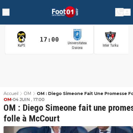
17:00
1
Universitatea
KuPS
Inter Turku
Craiova
Accueil
OM
OM : Diego Simeone Fait Une Promesse Fo
OM
•
04 JUIN , 17:00
McCourt
OM : Diego Simeone fait une prome
folle à McCourt