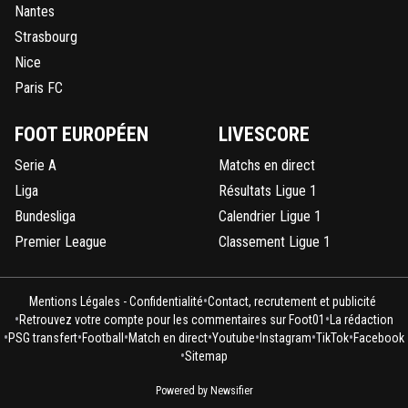
Nantes
Strasbourg
Nice
Paris FC
FOOT EUROPÉEN
LIVESCORE
Serie A
Matchs en direct
Liga
Résultats Ligue 1
Bundesliga
Calendrier Ligue 1
Premier League
Classement Ligue 1
•
Mentions Légales - Confidentialité
Contact, recrutement et publicité
•
•
Retrouvez votre compte pour les commentaires sur Foot01
La rédaction
•
•
•
•
•
•
•
PSG transfert
Football
Match en direct
Youtube
Instagram
TikTok
Facebook
•
Sitemap
Powered by Newsifier