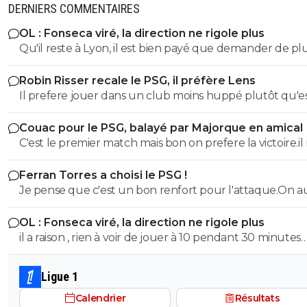
DERNIERS COMMENTAIRES
OL : Fonseca viré, la direction ne rigole plus
Qu'il reste à Lyon, il est bien payé que demander de pl
Robin Risser recale le PSG, il préfère Lens
Il prefere jouer dans un club moins huppé plutôt qu'e
de réussir dans un top club.C'est un choix
Couac pour le PSG, balayé par Majorque en amical
C'est le premier match mais bon on prefere la victoire.il
faut pas en faire tout un plat non plus vu le nombre d
Ferran Torres a choisi le PSG !
joueurs absents.Mais ceux qui esperent avoir du temps
Je pense que c'est un bon renfort pour l'attaque.On a
jeu n'ont pas brillé
solutions d'axe comme avant avec DEmbelé et Ramos
OL : Fonseca viré, la direction ne rigole plus
il a raison , rien à voir de jouer à 10 pendant 30 minutes
quand ton soucis est de ne pas encaisser de but, ou de
à 10, 70 minutes et que tu dois marquer des buts
Ligue 1
Calendrier
Résultats