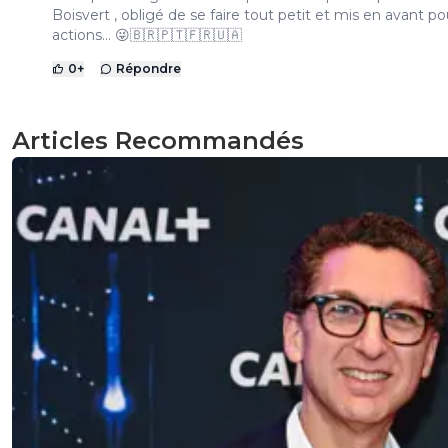
Boisvert , obligé de se faire tout petit et mis en avant po
actions… 😜🇧🇷🇵🇹🇫🇷🇺🇦
0
+
Répondre
Articles Recommandés