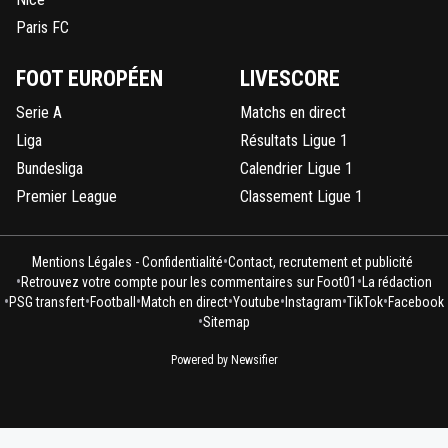
Paris FC
FOOT EUROPÉEN
LIVESCORE
Serie A
Matchs en direct
Liga
Résultats Ligue 1
Bundesliga
Calendrier Ligue 1
Premier League
Classement Ligue 1
•
Mentions Légales - Confidentialité
Contact, recrutement et publicité
•
•
Retrouvez votre compte pour les commentaires sur Foot01
La rédaction
•
•
•
•
•
•
•
PSG transfert
Football
Match en direct
Youtube
Instagram
TikTok
Facebook
•
Sitemap
Powered by Newsifier