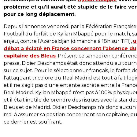
problème et qu'il aurait été stupide de le faire ven
pour ce long déplacement.
Depuis l'annonce vendredi par la Fédération Française
Football du forfait de Kylian Mbappé pour le match, s
enjeu, contre l'Azerbaïdjan (dimanche à 18h sur TF1),
u
débat a éclaté en France concernant l'absence du
capitaine des Bleus
. Présent ce samedi en conféren
presse, Didier Deschamps était donc attendu au tour
sur ce sujet. Pour le sélectionneur français, le forfait d
l'attaquant tricolore du Real Madrid est tout à fait log
et il ne s'agit pas d'une entente secrète entre la France
Real Madrid. Kylian Mbappé n'est pas à 100% physiqu
et il était inutile de prendre des risques avec la star de
Bleus et de Madrid. Didier Deschamps n'a donc aucun
mal à assumer sa position concernant son capitaine, p
ce dernier est souffrant.