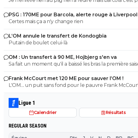
Je n'enlève rien au psg rien à redire mais barcola c'est p
plus de 80-100 hors bonus faut arrêter c'est pas kvara
PSG : 170ME pour Barcola, alerte rouge à Liverpool
Mbappé Dembelé haaland
Certes mais ça a n'y change rien
L’OM annule le transfert de Kondogbia
Putain de boulet celui-là
OM : Un transfert à 90 ME, Hojbjerg s'en va
Sa fait un moment qu'il a baissé les bras la première saiso
etait top mais depuis quelques match etait en dessus. 
Frank McCourt met 120 ME pour sauver l’OM !
et bon vent a lui pour le reste de sa carrière ...
L'OM.... un puit sans fond pour le pauvre Frank McCourt
Ligue 1
Calendrier
Résultats
REGULAR SEASON