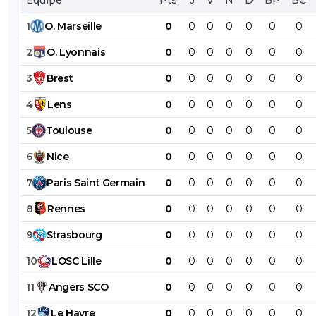
Équipe
Pts
J
V
N
D
BP
BC
1
O
.
Marseille
0
0
0
0
0
0
0
2
O
.
Lyonnais
0
0
0
0
0
0
0
3
Brest
0
0
0
0
0
0
0
4
Lens
0
0
0
0
0
0
0
5
Toulouse
0
0
0
0
0
0
0
6
Nice
0
0
0
0
0
0
0
7
Paris
Saint
Germain
0
0
0
0
0
0
0
8
Rennes
0
0
0
0
0
0
0
9
Strasbourg
0
0
0
0
0
0
0
10
LOSC
Lille
0
0
0
0
0
0
0
11
Angers
SCO
0
0
0
0
0
0
0
12
Le
Havre
0
0
0
0
0
0
0