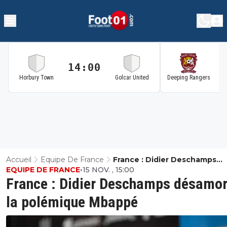
14:00
1
Horbury Town
Golcar United
Deeping Rangers
Accueil
Equipe De France
France : Didier Deschamps
EQUIPE DE FRANCE
•
15 NOV. , 15:00
Désamorce La Polémique M
France : Didier Deschamps désamo
la polémique Mbappé