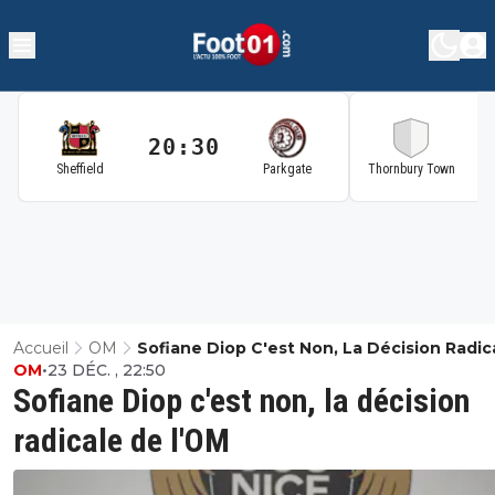
20:30
2
Sheffield
Parkgate
Thornbury Town
Accueil
OM
Sofiane Diop C'est Non, La Décision Radic
OM
•
23 DÉC. , 22:50
L'OM
Sofiane Diop c'est non, la décision
radicale de l'OM