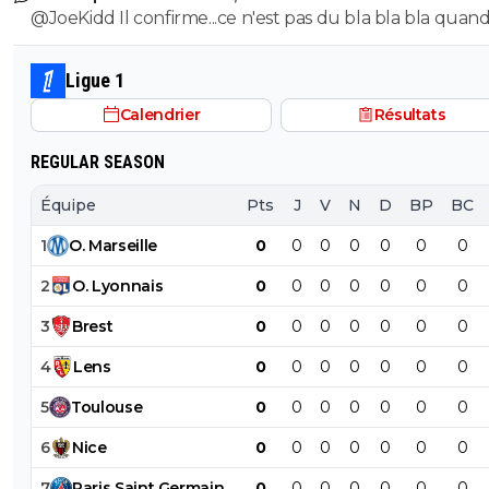
@JoeKidd Il confirme...ce n'est pas du bla bla bla quand
le PSG...le gars n'a honte de rien, surtout quand il s'agit
d'étaler publiquement sa bêtise ^^
Ligue 1
Calendrier
Résultats
REGULAR SEASON
Équipe
Pts
J
V
N
D
BP
BC
1
O
.
Marseille
0
0
0
0
0
0
0
2
O
.
Lyonnais
0
0
0
0
0
0
0
3
Brest
0
0
0
0
0
0
0
4
Lens
0
0
0
0
0
0
0
5
Toulouse
0
0
0
0
0
0
0
6
Nice
0
0
0
0
0
0
0
7
Paris
Saint
Germain
0
0
0
0
0
0
0