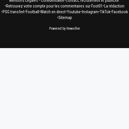
•
Mentions Légales - Confidentialité
Contact, recrutement et publicité
•
•
Retrouvez votre compte pour les commentaires sur Foot01
La rédaction
•
•
•
•
•
•
•
PSG transfert
Football
Match en direct
Youtube
Instagram
TikTok
Facebook
•
Sitemap
Powered by Newsifier