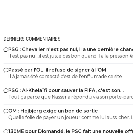
DERNIERS COMMENTAIRES
PSG : Chevalier n'est pas nul, il a une dernière cha
Il est pas nul...il est juste pas bon quand il a la pression 
Passé par l'OL, il refuse de signer à l'OM
Il à jamais été contacté c'est de l'enffumade ce site
PSG : Al-Khelaïfi pour sauver la FIFA, c'est son
cauchemar
Tout ça parce que Nasser a répondu via son porte-paro
M. Al-Khelaifi n'a absolument aucune ambition, aucun
OM : Hojbjerg exige un bon de sortie
intention et aucun intérêt pour ce poste à la FIFA". J'im
Quelle folie de payer un joueur comme lui aussi cher. 
même pas s'il avait répondu "peut-être...." 🤣
salary Cap de Mc Court semble plus cohérent, c'est déjà
130ME pour Diomandé, le PSG fait une nouvelle off
généreux pour ce championnat!