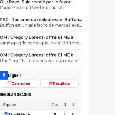
OL : Pavel Sulc recalé par le favori
exploser en vol avec ses différentes
numéro 1 du mercato
L'article est sur Pavel Sulz abruti
révélations
PSG : Racisme ou maladresse, Buffon
écarte Suzuki
Buffon est un sale facho de merde il avait
le numéro 88 cetait pas un hasard...
OM : Grégory Lorenzi offre 81 ME à
Frank McCourt
sammypsg Je pense que le vrai chiffre se
situe entre 620 et 700 M
OM : Grégory Lorenzi offre 81 ME à
Frank McCourt
Une " cup" tu te prends pour un rosbeef
? Lol
Ligue 1
Calendrier
Résultats
REGULAR SEASON
Équipe
Pts
J
V
N
D
BP
B
1
O
.
Marseille
0
0
0
0
0
0