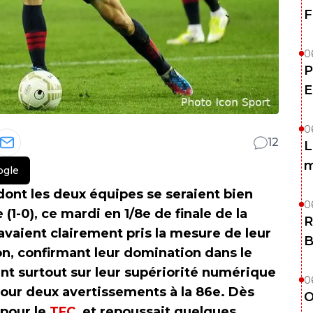
F
0
P
E
0
12
L
m
ogle
dont les deux équipes se seraient bien
0
(1-0), ce mardi en 1/8e de finale de la
R
avaient clairement pris la mesure de leur
B
n, confirmant leur domination dans le
nt surtout sur leur supériorité numérique
0
pour deux avertissements à la 86e. Dès
O
 pour le
TFC
, et repoussait quelques