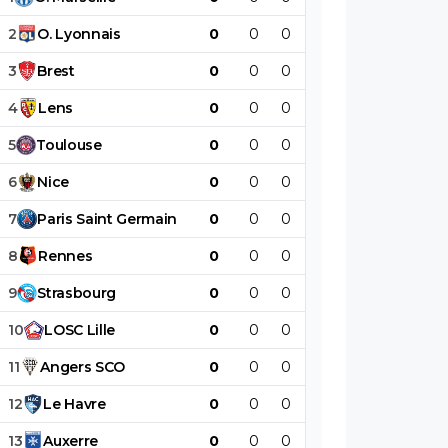
2
O
.
Lyonnais
0
0
0
0
0
0
3
Brest
0
0
0
0
0
0
4
Lens
0
0
0
0
0
0
5
Toulouse
0
0
0
0
0
0
6
Nice
0
0
0
0
0
0
7
Paris
Saint
Germain
0
0
0
0
0
0
8
Rennes
0
0
0
0
0
0
9
Strasbourg
0
0
0
0
0
0
10
LOSC
Lille
0
0
0
0
0
0
11
Angers
SCO
0
0
0
0
0
0
12
Le
Havre
0
0
0
0
0
0
13
Auxerre
0
0
0
0
0
0