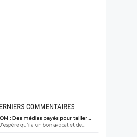
ERNIERS COMMENTAIRES
OM : Des médias payés pour tailler
l’OL, McCourt accusé
J'espère qu'il a un bon avocat et de
bonnes preuves parce qu'il va vite