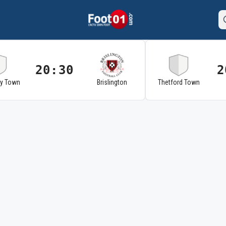
20:30
2
ry Town
Brislington
Thetford Town