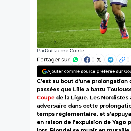
Guillaume Conte
Par
Partager sur
Ajouter comme source préférée sur Go
C’est au bout d'une prolongation 
passées que Lille a battu Toulouse 
Coupe
de la Ligue. Les Nordistes 
adversaire dans cette prolongatio
temps réglementaire, et s’appuya
en raison de l’expulsion de Yago 
lors, Blondel se muait en muraille