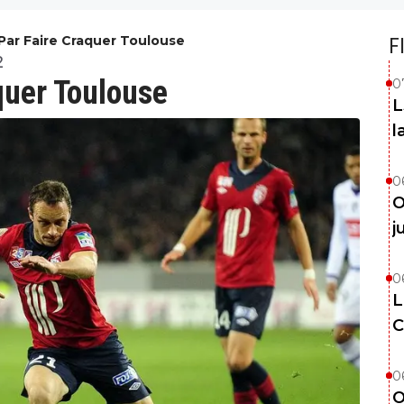
t Par Faire Craquer Toulouse
F
2
aquer Toulouse
0
L
l
0
O
j
0
L
C
0
O