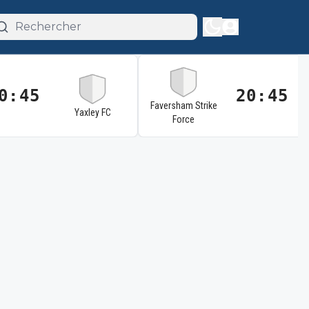
0:45
20:45
Faversham Strike
Yaxley FC
Force