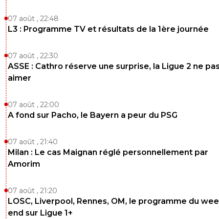
khelaifi-474023.html
07 août , 22:48
Et cet article dans lequel JM Aulas salue l'effort
L3 : Programme TV et résultats de la 1ère journée
financier du PSG sur la société commerciale :
https://madeinfoot.ouest-france.fr/infos/article-l
07 août , 22:30
jean-michel-aulas-salut-l-effort-financier-du-psg
ASSE : Cathro réserve une surprise, la Ligue 2 ne pa
la-societe-commerciale-373450.html
aimer
Tu auras certainement plus d'infos que celles q
as, et tu enlèveras peut-être les œillères que tu
07 août , 22:00
tu es un peu intelligent et honnête.
A fond sur Pacho, le Bayern a peur du PSG
0
+
Répondre
07 août , 21:40
SammyPSG
24 juin 2026 à 18:06
+
339
Milan : Le cas Maignan réglé personnellement par
Super si le réal est 'galactique ' rdz en champion's league 
Amorim
seront plus fort cette annee mais nous aussi !!!! Et stp dij
jouer avec ton europa cup et laisse tranquille les grands ! 
07 août , 21:20
1
+
Répondre
LOSC, Liverpool, Rennes, OM, le programme du wee
end sur Ligue 1+