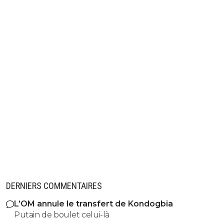
2
+
Répondre
vermeer
24 juin 2026 à 18:23
+
178
Ha mais c'est lui qui confondait valeur d'effectif
budget.....énorme ^^
1
+
Répondre
valdo
24 juin 2026 à 18:24
+
793
Mdr on est bien en dessous de City et Real, bou
0
+
Répondre
maximus261
24 juin 2026 à 18:39
+
144
combien a dépensé Mc court pour ne rien gag
trompette???
combien vaut le PSG a l'heure actuel et combi
DERNIERS COMMENTAIRES
vaut ton club??
pour dire de la merde et chialer tu es un cham
L’OM annule le transfert de Kondogbia
Putain de boulet celui-là
0
+
Répondre