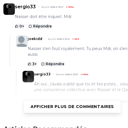
sergio33
24 juin 2026 à 18:47
+
1604
Nasser doit être inquiet. Mdr
0
+
Répondre
joekidd
24 juin 2026 à 20:41
+
629
Nasser s'en fout royalement. Tu peux Mdr, on s'en
aussi.
3
+
Répondre
sergio33
24 juin 2026 à 23:37
+
1604
Ah oui... j'avais oublié que toi et tes potes.... vo
une conscience collective avec Nasser et le Qat
Vous êtes tous connectés à votre gourou Nasse
AFFICHER PLUS DE COMMENTAIRES
0
+
Répondre
joekidd
24 juin 2026 à 23:40
+
629