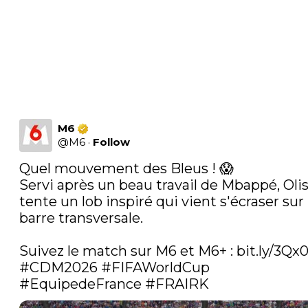
M6
@
M6
·
Follow
Quel mouvement des Bleus ! 😱

Servi après un beau travail de Mbappé, Olis
tente un lob inspiré qui vient s'écraser sur l
barre transversale.

Suivez le match sur M6 et M6+ : 
bit.ly/3Qx
#CDM2026
#FIFAWorldCup
#EquipedeFrance
#FRAIRK