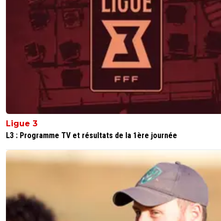
la CdM, là ce n'est pas normal et tous les haters
au conflit d'intérêts en oubliant les centaines d
millions d'euros injectés chaque année par Be
le foot français et les droits TV.
On sent les relents de racisme et de xénophob
tes commentaires et ceux de beaucoup d'autr
comme toi.
0
+
Répondre
sergio33
25 juin 2026 à 20:01
+
1604
Il n'y a pas de racisme... il y a juste une vue obj
Ligue 3
de la situation.
L3 : Programme TV et résultats de la 1ère journée
Une situation qui est en train de tuer La Ligue1 
Football Français.
La seule motivation de Nasser et du Qatar... c'
se faire le plus de publicité possible.
Le PSG n'est qu'un produit publicitaire.
0
+
Répondre