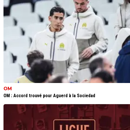
Football Français n'iront pas titiller le Qatar.
Pourtant... silence radio... sur le conflit d'intérêt
Qatar pour la retransmission de la Coupe du M
et du Championnat de France avec Bein.
Tous des vendus !
0
+
Répondre
joekidd
25 juin 2026 à 16:49
+
629
Quand Canal + était propriétaire du PSG de 199
jusqu'à 2006 et retransmettait tout le champi
français, les Coupes d'Europe et la Coupe du 
personne ne trouvait à redire.
OM
Une chaîne française qui est propriétaire d'un c
OM : Accord trouvé pour Aguerd à la Sociedad
français et qui diffuse le championnat français e
le reste, c'est normal et il n'y avait pas de confli
d'intérêts.
Mais quand le Qatar (un pays Arabe) devient
propriétaire du PSG et que sa chaîne BeIN Spo
(une chaîne Arabe) diffuse le championnat franç