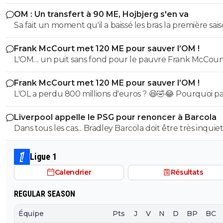
OM : Un transfert à 90 ME, Hojbjerg s'en va
Sa fait un moment qu'il a baissé les bras la première saiso
daniel-zerak
24 juin 2026 à 17:33
+
390
etait top mais depuis quelques match etait en dessus. 
Vous êtes vraiment des sournois sur foot01.. vous avez
Frank McCourt met 120 ME pour sauver l’OM !
et bon vent a lui pour le reste de sa carrière ...
vraiment trouvé le titre pour qu'on clic
L'OM.... un puit sans fond pour le pauvre Frank McCourt
1
+
Répondre
Frank McCourt met 120 ME pour sauver l’OM !
olivier-atton
L'OL a perdu 800 millions d'euros ? 😆🤣😂 Pourquoi pas un
24 juin 2026 à 16:16
+
2442
milliard tant que tu y es ! ^^
Quel titre putaclick 🤣😂😂
Liverpool appelle le PSG pour renoncer à Barcola
4
+
Répondre
Dans tous les cas... Bradley Barcola doit être très inquiet. C
qui est vraiment compréhensible lorsque l'on sait co
le PSG a traiter Kylian Mbappé lorsqu'il avait voulu quit
Ligue 1
PSG.
Calendrier
Résultats
REGULAR SEASON
Équipe
Pts
J
V
N
D
BP
BC