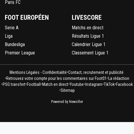
Paris FC
FOOT EUROPÉEN
LIVESCORE
Serie A
Matchs en direct
Liga
Résultats Ligue 1
Bundesliga
Calendrier Ligue 1
Premier League
Classement Ligue 1
•
Mentions Légales - Confidentialité
Contact, recrutement et publicité
•
•
Retrouvez votre compte pour les commentaires sur Foot01
La rédaction
•
•
•
•
•
•
•
PSG transfert
Football
Match en direct
Youtube
Instagram
TikTok
Facebook
•
Sitemap
Powered by Newsifier